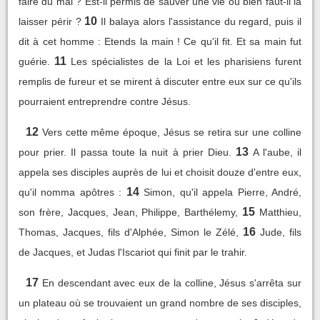
faire du mal ? Est-il permis de sauver une vie ou bien faut-il la
10
laisser périr ?
Il balaya alors l'assistance du regard, puis il
dit à cet homme : Etends la main ! Ce qu'il fit. Et sa main fut
11
guérie.
Les spécialistes de la Loi et les pharisiens furent
remplis de fureur et se mirent à discuter entre eux sur ce qu'ils
pourraient entreprendre contre Jésus.
12
Vers cette même époque, Jésus se retira sur une colline
13
pour prier. Il passa toute la nuit à prier Dieu.
A l'aube, il
appela ses disciples auprès de lui et choisit douze d'entre eux,
14
qu'il nomma apôtres :
Simon, qu'il appela Pierre, André,
15
son frère, Jacques, Jean, Philippe, Barthélemy,
Matthieu,
16
Thomas, Jacques, fils d'Alphée, Simon le Zélé,
Jude, fils
de Jacques, et Judas l'Iscariot qui finit par le trahir.
17
En descendant avec eux de la colline, Jésus s'arrêta sur
un plateau où se trouvaient un grand nombre de ses disciples,