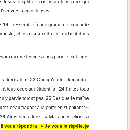
 Jésus remplit de confusion tous ceux qui
t d'oeuvres merveilleuses.
?
19
Il ressemble à une graine de moutarde
rbuste, et les oiseaux du ciel nichent dans
levain qu'une femme a pris pour le mélanger
vers Jérusalem.
23
Quelqu'un lui demanda :
 à tous ceux qui étaient là :
24
Faites tous
t n'y parviendront pas.
25
Dès que le maître
urez beau frapper à la porte en suppliant : «
26
Alors vous direz : « Mais nous étions à
Il vous répondra : « Je vous le répète, je