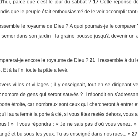
d'hui, parce que c'est le jour du sabbat ?
17
Cette réponse de
 tandis que le peuple était enthousiasmé de le voir accomplir tan
 ressemble le royaume de Dieu ? A quoi pourrais-je le comparer 
semer dans son jardin ; la graine pousse jusqu'à devenir un a
comparerai-je encore le royaume de Dieu ?
21
Il ressemble à du 
Et à la fin, toute la pâte a levé.
avers villes et villages ; il y enseignait, tout en se dirigeant 
tit nombre de gens qui seront sauvés ? Il répondit en s'adressant
 porte étroite, car nombreux sont ceux qui chercheront à entrer e
u'il aura fermé la porte à clé, si vous êtes restés dehors, vous a
us ! » il vous répondra : « Je ne sais pas d'où vous venez. »
angé et bu sous tes yeux. Tu as enseigné dans nos rues... »
27