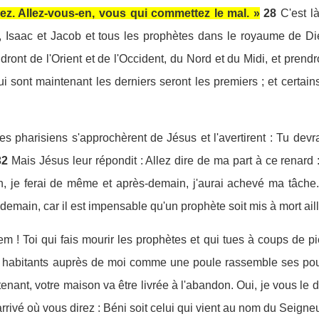
ez. Allez-vous-en, vous qui commettez le mal. »
28
C'est l
 Isaac et Jacob et tous les prophètes dans le royaume de D
ont de l'Orient et de l'Occident, du Nord et du Midi, et prend
ui sont maintenant les derniers seront les premiers ; et certai
 pharisiens s'approchèrent de Jésus et l'avertirent : Tu devrais 
32
Mais Jésus leur répondit : Allez dire de ma part à ce renard
, je ferai de même et après-demain, j'aurai achevé ma tâche.
demain, car il est impensable qu'un prophète soit mis à mort ail
em ! Toi qui fais mourir les prophètes et qui tues à coups de 
tes habitants auprès de moi comme une poule rassemble ses pou
enant, votre maison va être livrée à l'abandon. Oui, je vous le
rrivé où vous direz : Béni soit celui qui vient au nom du Seigneu