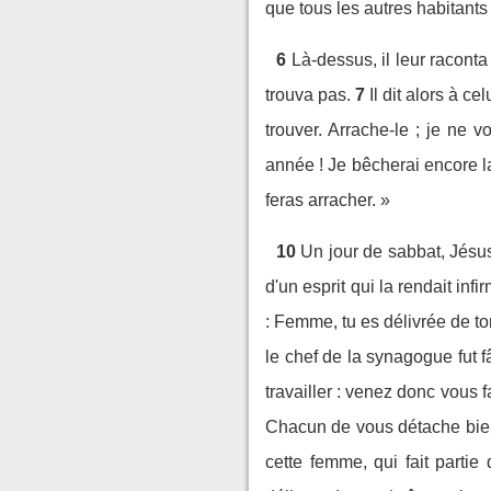
que tous les autres habitant
6
Là-dessus, il leur raconta
trouva pas.
7
Il dit alors à c
trouver. Arrache-le ; je ne v
année ! Je bêcherai encore la 
feras arracher. »
10
Un jour de sabbat, Jésu
d'un esprit qui la rendait infi
: Femme, tu es délivrée de ton
le chef de la synagogue fut fâc
travailler : venez donc vous f
Chacun de vous détache bien 
cette femme, qui fait partie