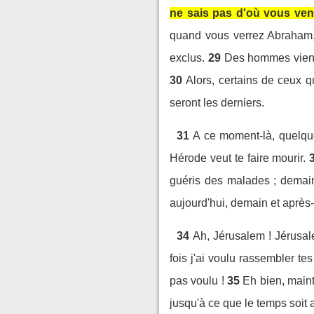
ne sais pas d'où vous ven
quand vous verrez Abraham,
exclus.
29
Des hommes viendr
30
Alors, certains de ceux q
seront les derniers.
31
A ce moment-là, quelques
Hérode veut te faire mourir.
guéris des malades ; demain
aujourd'hui, demain et après-
34
Ah, Jérusalem ! Jérusal
fois j'ai voulu rassembler 
pas voulu !
35
Eh bien, maint
jusqu'à ce que le temps soit a