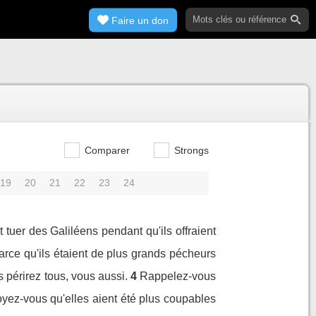
Faire un don
Comparer
Strongs
19
20
21
22
23
24
 tuer des Galiléens pendant qu'ils offraient
parce qu'ils étaient de plus grands pécheurs
 périrez tous, vous aussi.
4
Rappelez-vous
royez-vous qu'elles aient été plus coupables