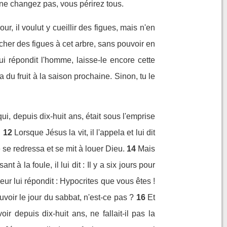
 ne changez pas, vous périrez tous.
r, il voulut y cueillir des figues, mais n'en
ercher des figues à cet arbre, sans pouvoir en
lui répondit l'homme, laisse-le encore cette
ra du fruit à la saison prochaine. Sinon, tu le
qui, depuis dix-huit ans, était sous l'emprise
.
12
Lorsque Jésus la vit, il l'appela et lui dit
 se redressa et se mit à louer Dieu.
14
Mais
 à la foule, il lui dit : Il y a six jours pour
ur lui répondit : Hypocrites que vous êtes !
oir le jour du sabbat, n'est-ce pas ?
16
Et
r depuis dix-huit ans, ne fallait-il pas la