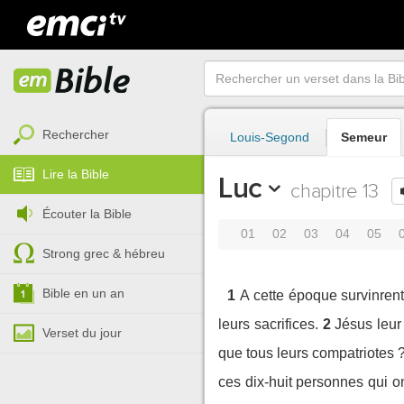
Rechercher
Louis-Segond
Semeur
Lire la Bible
Luc
chapitre 13
Écouter la Bible
01
02
03
04
05
Strong grec & hébreu
Bible en un an
1
A cette époque survinrent
leurs sacrifices.
2
Jésus leur
Verset du jour
que tous leurs compatriotes 
ces dix-huit personnes qui on