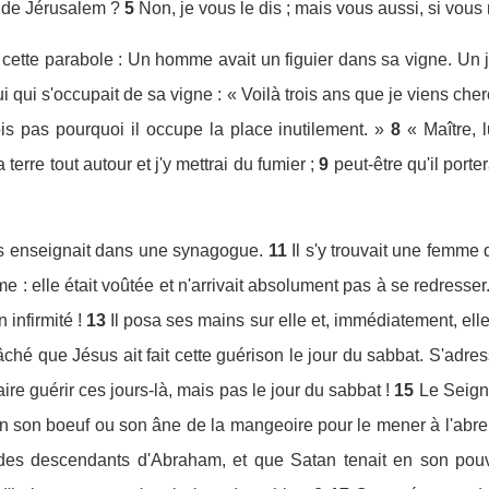
s de Jérusalem ?
5
Non, je vous le dis ; mais vous aussi, si vous
 cette parabole : Un homme avait un figuier dans sa vigne. Un jou
elui qui s'occupait de sa vigne : « Voilà trois ans que je viens ch
ois pas pourquoi il occupe la place inutilement. »
8
« Maître, 
terre tout autour et j'y mettrai du fumier ;
9
peut-être qu'il porte
s enseignait dans une synagogue.
11
Il s'y trouvait une femme 
rme : elle était voûtée et n'arrivait absolument pas à se redresser
 infirmité !
13
Il posa ses mains sur elle et, immédiatement, elle
hé que Jésus ait fait cette guérison le jour du sabbat. S'adressant
aire guérir ces jours-là, mais pas le jour du sabbat !
15
Le Seigne
son boeuf ou son âne de la mangeoire pour le mener à l'abreuv
 des descendants d'Abraham, et que Satan tenait en son pouvoi