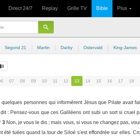
Direct 24/7
Replay
Grille TV
Bible
Plus
Segond 21
Martin
Darby
Ostervald
King-James
06
07
08
09
10
11
12
13
14
15
16
17
18
 quelques personnes qui informèrent Jésus que Pilate avait fait
 dit : Pensez-vous que ces Galiléens ont subi un sort si cruel 
?
3
Non, je vous le dis ; mais vous, si vous ne changez pas, vous
t été tuées quand la tour de Siloé s'est effondrée sur elles. C