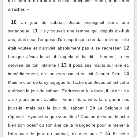
qu'il portera du fruit à la saison prochaine. Sinon, tu le feras
arracher. »
10
Un jour de sabbat, Jésus enseignait dans une
11
synagogue.
Il s'y trouvait une femme qui, depuis dix-huit
ans, était sous l'emprise d'un esprit qui la rendait infirme : elle
12
était voûtée et n'arrivait absolument pas à se redresser.
Lorsque Jésus la vit, il l'appela et lui dit : Femme, tu es
13
délivrée de ton infirmité !
Il posa ses mains sur elle et,
14
immédiatement, elle se redressa et se mit à louer Dieu.
Mais le chef de la synagogue fut fâché que Jésus ait fait cette
guérison le jour du sabbat. S'adressant à la foule, il lui dit : Il y
a six jours pour travailler : venez donc vous faire guérir ces
15
jours-là, mais pas le jour du sabbat !
Le Seigneur lui
répondit : Hypocrites que vous êtes ! Chacun de vous détache
bien son boeuf ou son âne de la mangeoire pour le mener à
16
l'abreuvoir le jour du sabbat, n'est-ce pas ?
Et cette