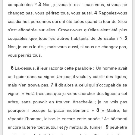
3
compatriotes ?
Non, je vous le dis ; mais vous, si vous ne
4
changez pas, vous périrez tous, vous aussi.
Rappelez-vous
ces dix-huit personnes qui ont été tuées quand la tour de Siloé
s'est effondrée sur elles. Croyez-vous qu'elles aient été plus
5
coupables que tous les autres habitants de Jérusalem ?
Non, je vous le dis ; mais vous aussi, si vous ne changez pas,
vous périrez tous.
6
Là-dessus, il leur raconta cette parabole : Un homme avait
un figuier dans sa vigne. Un jour, il voulut y cueillir des figues,
7
mais n'en trouva pas.
Il dit alors à celui qui s'occupait de sa
vigne : « Voilà trois ans que je viens chercher des figues à cet
arbre, sans pouvoir en trouver. Arrache-le ; je ne vois pas
8
pourquoi il occupe la place inutilement. »
« Maître, lui
répondit l'homme, laisse-le encore cette année ! Je bêcherai
9
encore la terre tout autour et j'y mettrai du fumier ;
peut-être