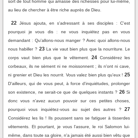
sort de tout homme qui amasse des richesses pour lui-même,
au lieu de chercher à être riche auprès de Dieu.
22
Jésus ajouta, en s'adressant à ses disciples : C'est
pourquoi je vous dis : ne vous inquiétez pas en vous
demandant : Qu'allons-nous manger ? Avec quoi allons-nous
23
nous habiller ?
La vie vaut bien plus que la nourriture. Le
24
corps vaut bien plus que le vêtement.
Considérez les
corbeaux, ils ne sèment ni ne moissonnent ; ils n'ont ni cave,
25
ni grenier et Dieu les nourrit. Vous valez bien plus qu'eux !
D'ailleurs, qui de vous peut, à force d'inquiétudes, prolonger
26
son existence, ne serait-ce que de quelques instants ?
Si
donc vous n'avez aucun pouvoir sur ces petites choses,
27
pourquoi vous inquiétez-vous au sujet des autres ?
Considérez les lis ! Ils poussent sans se fatiguer à tisserdes
vêtements. Et pourtant, je vous l'assure, le roi Salomon lui-
même, dans toute sa gloire, n'a jamais été aussi bien vêtu que