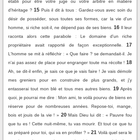
établi pour être votre juge ou votre arbitre en matière
15
d'héritage ?
Puis il dit à tous : Gardez-vous avec soin du
désir de posséder, sous toutes ses formes, car la vie d'un
16
homme, si riche soit-il, ne dépend pas de ses biens.
Il leur
raconta alors cette parabole : Le domaine d'un riche
17
propriétaire avait rapporté de façon exceptionnelle.
L'homme se mit à réfléchir : « Que faire ? se demandait-il. Je
18
n'ai pas assez de place pour engranger toute ma récolte !
Ah, se dit-il enfin, je sais ce que je vais faire ! Je vais démolir
mes greniers pour en construire de plus grands, et j'y
19
entasserai tout mon blé et tous mes autres biens.
Après
quoi, je pourrai me dire : Mon ami, te voilà pourvu de biens en
réserve pour de nombreuses années. Repose-toi, mange,
20
bois et jouis de la vie ! »
Mais Dieu lui dit : « Pauvre fou
que tu es ! Cette nuit-même, tu vas mourir. Et tout ce que tu
21
as préparé pour toi, qui va en profiter ? »
Voilà quel sera le