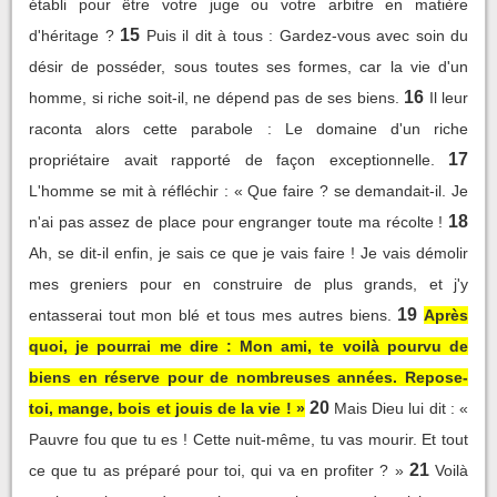
établi pour être votre juge ou votre arbitre en matière
15
d'héritage ?
Puis il dit à tous : Gardez-vous avec soin du
désir de posséder, sous toutes ses formes, car la vie d'un
16
homme, si riche soit-il, ne dépend pas de ses biens.
Il leur
raconta alors cette parabole : Le domaine d'un riche
17
propriétaire avait rapporté de façon exceptionnelle.
L'homme se mit à réfléchir : « Que faire ? se demandait-il. Je
18
n'ai pas assez de place pour engranger toute ma récolte !
Ah, se dit-il enfin, je sais ce que je vais faire ! Je vais démolir
mes greniers pour en construire de plus grands, et j'y
19
entasserai tout mon blé et tous mes autres biens.
Après
quoi, je pourrai me dire : Mon ami, te voilà pourvu de
biens en réserve pour de nombreuses années. Repose-
20
toi, mange, bois et jouis de la vie ! »
Mais Dieu lui dit : «
Pauvre fou que tu es ! Cette nuit-même, tu vas mourir. Et tout
21
ce que tu as préparé pour toi, qui va en profiter ? »
Voilà