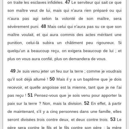
47
on traite les esclaves infidèles.
Le serviteur qui sait ce que
son maître veut de lui, mais qui n'aura rien préparé ou qui
n'aura pas agi selon la volonté de son maître, sera
48
sévèrement puni.
Mais celui qui n'aura pas su ce que son
maître voulait, et qui aura commis des actes méritant une
punition, celui-là subira un châtiment peu rigoureux. Si
quelqu'un a beaucoup reçu, on exigera beaucoup de lui ; et
plus on vous aura confié, plus on demandera de vous.
49
Je suis venu jeter un feu sur la terre ; comme je voudrais
50
qu'il soit déjà allumé !
Mais il y a un baptême que je dois
recevoir, et quelle angoisse est la mienne, tant que je ne l'ai
51
pas reçu !
Pensez-vous que je sois venu pour apporter la
52
paix sur la terre ? Non, mais la division.
En effet, à partir
de maintenant, s'il y a cinq personnes dans une famille, elles
53
seront divisées trois contre deux, et deux contre trois.
Le
père sera contre le fils et le fils contre son père ; la mère