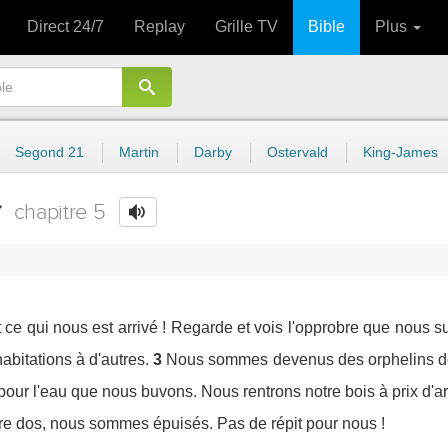
Direct 24/7
Replay
Grille TV
Bible
Plus
Segond 21
Martin
Darby
Ostervald
King-James
chapitre 5
t ce qui nous est arrivé ! Regarde et vois l'opprobre que nous s
abitations à d'autres.
3
Nous sommes devenus des orphelins d
r l'eau que nous buvons. Nous rentrons notre bois à prix d'ar
tre dos, nous sommes épuisés. Pas de répit pour nous !