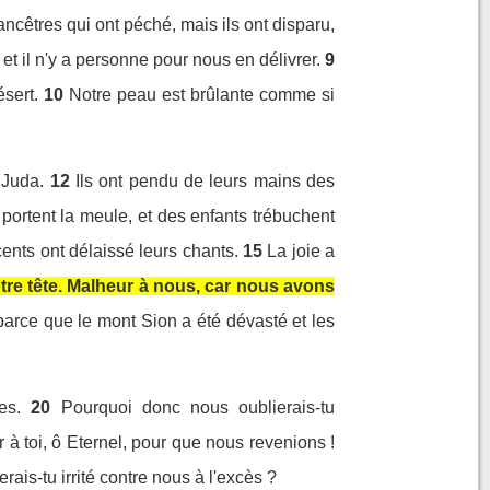
ncêtres qui ont péché, mais ils ont disparu,
 il n'y a personne pour nous en délivrer.
9
ésert.
10
Notre peau est brûlante comme si
 Juda.
12
Ils ont pendu de leurs mains des
ortent la meule, et des enfants trébuchent
ents ont délaissé leurs chants.
15
La joie a
re tête. Malheur à nous, car nous avons
 parce que le mont Sion a été dévasté et les
es.
20
Pourquoi donc nous oublierais-tu
r à toi, ô Eternel, pour que nous revenions !
rais-tu irrité contre nous à l'excès ?