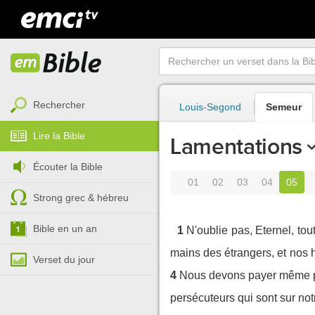
Rechercher
Louis-Segond
Semeur
Lire la Bible
Lamentations
Écouter la Bible
01
02
03
04
05
Strong grec & hébreu
Bible en un an
1
N'oublie pas, Eternel, tou
mains des étrangers, et nos h
Verset du jour
4
Nous devons payer même pou
persécuteurs qui sont sur no