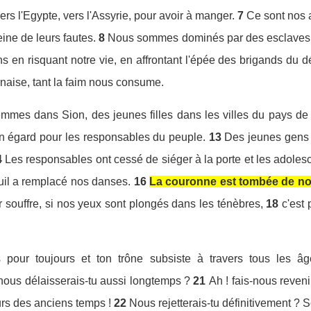
rs l'Egypte, vers l'Assyrie, pour avoir à manger.
7
Ce sont nos a
eine de leurs fautes.
8
Nous sommes dominés par des esclaves et
s en risquant notre vie, en affrontant l'épée des brigands du d
rnaise, tant la faim nous consume.
emmes dans Sion, des jeunes filles dans les villes du pays de
cun égard pour les responsables du peuple.
13
Des jeunes gens p
4
Les responsables ont cessé de siéger à la porte et les adolesc
euil a remplacé nos danses.
16
La couronne est tombée de not
r souffre, si nos yeux sont plongés dans les ténèbres,
18
c'est
s pour toujours et ton trône subsiste à travers tous les âg
nous délaisserais-tu aussi longtemps ?
21
Ah ! fais-nous reveni
rs des anciens temps !
22
Nous rejetterais-tu définitivement ? Se