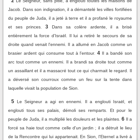
2
Le Seigneur, sans pitié, a englouti toutes les maisons de
Jacob. Dans son indignation, il a démantelé les villes fortifiées
du peuple de Juda, il a jeté à terre et il a profané le royaume
3
et ses princes.
Dans sa colère ardente, il a brisé
entièrement la force d'Israël. Il lui a retiré le secours de sa
droite quand venait l'ennemi. Il a allumé en Jacob comme un
4
brasier ardent qui consume tout à l'entour.
Il a bandé son
arc tout comme un ennemi. Il a brandi sa droite tout comme
un assaillant et il a massacré tout ce qui charmait le regard. Il
a déversé son courroux comme un feu sur la tente dans
laquelle vivait la population de Sion.
5
Le Seigneur a agi en ennemi. Il a englouti Israël, et
englouti tous ses palais, démoli ses remparts. Et pour le
6
peuple de Juda, il a multiplié les douleurs et les plaintes.
Il a
forcé sa haie tout comme celle d'un jardin ; il a détruit le lieu
de la Rencontre qui lui appartenait. En Sion, l'Eternel a livré à