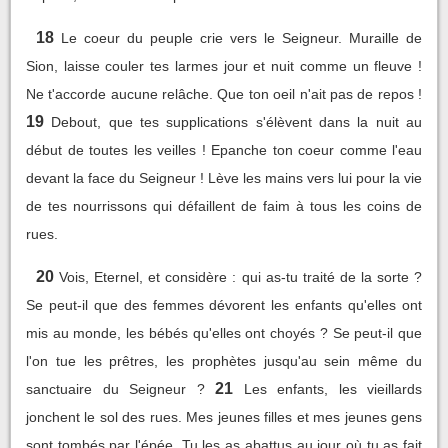
18
Le coeur du peuple crie vers le Seigneur. Muraille de
Sion, laisse couler tes larmes jour et nuit comme un fleuve !
Ne t'accorde aucune relâche. Que ton oeil n'ait pas de repos !
19
Debout, que tes supplications s'élèvent dans la nuit au
début de toutes les veilles ! Epanche ton coeur comme l'eau
devant la face du Seigneur ! Lève les mains vers lui pour la vie
de tes nourrissons qui défaillent de faim à tous les coins de
rues.
20
Vois, Eternel, et considère : qui as-tu traité de la sorte ?
Se peut-il que des femmes dévorent les enfants qu'elles ont
mis au monde, les bébés qu'elles ont choyés ? Se peut-il que
l'on tue les prêtres, les prophètes jusqu'au sein même du
21
sanctuaire du Seigneur ?
Les enfants, les vieillards
jonchent le sol des rues. Mes jeunes filles et mes jeunes gens
sont tombés par l'épée. Tu les as abattus au jour où tu as fait