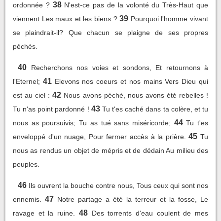
38
ordonnée ?
N'est-ce pas de la volonté du Très-Haut que
39
viennent Les maux et les biens ?
Pourquoi l'homme vivant
se plaindrait-il? Que chacun se plaigne de ses propres
péchés.
40
Recherchons nos voies et sondons, Et retournons à
41
l'Eternel;
Elevons nos coeurs et nos mains Vers Dieu qui
42
est au ciel :
Nous avons péché, nous avons été rebelles !
43
Tu n'as point pardonné !
Tu t'es caché dans ta colère, et tu
44
nous as poursuivis; Tu as tué sans miséricorde;
Tu t'es
45
enveloppé d'un nuage, Pour fermer accès à la prière.
Tu
nous as rendus un objet de mépris et de dédain Au milieu des
peuples.
46
Ils ouvrent la bouche contre nous, Tous ceux qui sont nos
47
ennemis.
Notre partage a été la terreur et la fosse, Le
48
ravage et la ruine.
Des torrents d'eau coulent de mes