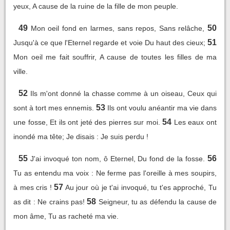
yeux, A cause de la ruine de la fille de mon peuple.
49
50
Mon oeil fond en larmes, sans repos, Sans relâche,
51
Jusqu'à ce que l'Eternel regarde et voie Du haut des cieux;
Mon oeil me fait souffrir, A cause de toutes les filles de ma
ville.
52
Ils m'ont donné la chasse comme à un oiseau, Ceux qui
53
sont à tort mes ennemis.
Ils ont voulu anéantir ma vie dans
54
une fosse, Et ils ont jeté des pierres sur moi.
Les eaux ont
inondé ma tête; Je disais : Je suis perdu !
55
56
J'ai invoqué ton nom, ô Eternel, Du fond de la fosse.
Tu as entendu ma voix : Ne ferme pas l'oreille à mes soupirs,
57
à mes cris !
Au jour où je t'ai invoqué, tu t'es approché, Tu
58
as dit : Ne crains pas!
Seigneur, tu as défendu la cause de
mon âme, Tu as racheté ma vie.