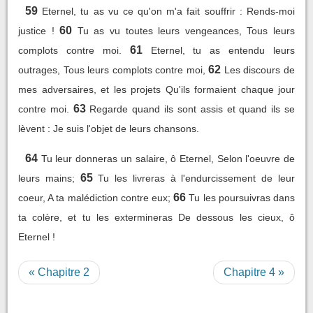
59
Eternel, tu as vu ce qu'on m'a fait souffrir : Rends-moi
60
justice !
Tu as vu toutes leurs vengeances, Tous leurs
61
complots contre moi.
Eternel, tu as entendu leurs
62
outrages, Tous leurs complots contre moi,
Les discours de
mes adversaires, et les projets Qu'ils formaient chaque jour
63
contre moi.
Regarde quand ils sont assis et quand ils se
lèvent : Je suis l'objet de leurs chansons.
64
Tu leur donneras un salaire, ô Eternel, Selon l'oeuvre de
65
leurs mains;
Tu les livreras à l'endurcissement de leur
66
coeur, A ta malédiction contre eux;
Tu les poursuivras dans
ta colère, et tu les extermineras De dessous les cieux, ô
Eternel !
« Chapitre 2
Chapitre 4 »