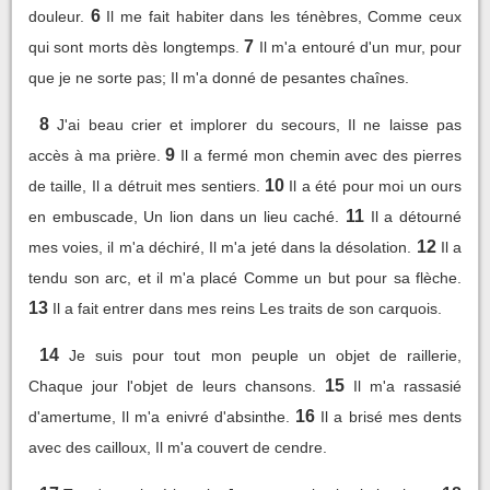
6
douleur.
Il me fait habiter dans les ténèbres, Comme ceux
7
qui sont morts dès longtemps.
Il m'a entouré d'un mur, pour
que je ne sorte pas; Il m'a donné de pesantes chaînes.
8
J'ai beau crier et implorer du secours, Il ne laisse pas
9
accès à ma prière.
Il a fermé mon chemin avec des pierres
10
de taille, Il a détruit mes sentiers.
Il a été pour moi un ours
11
en embuscade, Un lion dans un lieu caché.
Il a détourné
12
mes voies, il m'a déchiré, Il m'a jeté dans la désolation.
Il a
tendu son arc, et il m'a placé Comme un but pour sa flèche.
13
Il a fait entrer dans mes reins Les traits de son carquois.
14
Je suis pour tout mon peuple un objet de raillerie,
15
Chaque jour l'objet de leurs chansons.
Il m'a rassasié
16
d'amertume, Il m'a enivré d'absinthe.
Il a brisé mes dents
avec des cailloux, Il m'a couvert de cendre.