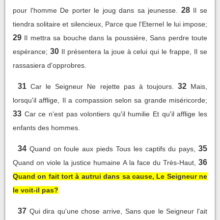
28
pour l'homme De porter le joug dans sa jeunesse.
Il se
tiendra solitaire et silencieux, Parce que l'Eternel le lui impose;
29
Il mettra sa bouche dans la poussière, Sans perdre toute
30
espérance;
Il présentera la joue à celui qui le frappe, Il se
rassasiera d'opprobres.
31
32
Car le Seigneur Ne rejette pas à toujours.
Mais,
lorsqu'il afflige, Il a compassion selon sa grande miséricorde;
33
Car ce n'est pas volontiers qu'il humilie Et qu'il afflige les
enfants des hommes.
34
35
Quand on foule aux pieds Tous les captifs du pays,
36
Quand on viole la justice humaine A la face du Très-Haut,
Quand on fait tort à autrui dans sa cause, Le Seigneur ne
le voit-il pas?
37
Qui dira qu'une chose arrive, Sans que le Seigneur l'ait