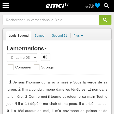
FAIRE
UN DON
Louis-Segond
Semeur
Segond 21
Plus
Lamentations
Comparer
Strongs
1
Je suis l'homme qui a vu la misère Sous la verge de sa
2
fureur.
Il m'a conduit, mené dans les ténèbres, Et non dans
3
la lumière.
Contre moi il tourne et retourne sa main Tout le
4
jour.
Il a fait dépérir ma chair et ma peau, Il a brisé mes os.
5
Il a bâti autour de moi, Il m'a environné de poison et de