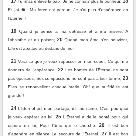
17
18
Tu m'as enlevé la paix; Je ne connais plus le bonheur.
Et j'ai dit : Ma force est perdue, Je n'ai plus d'espérance en
l'Eternel !
19
Quand je pense à ma détresse et à ma misère, A
20
l'absinthe et au poison;
Quand mon âme s'en souvient,
Elle est abattue au dedans de moi.
21
Voici ce que je veux repasser en mon coeur, Ce qui me
22
donnera de l'espérance.
Les bontés de l'Eternel ne sont
23
pas épuisées, Ses compassions ne sont pas à leur terme;
Elles se renouvellent chaque matin. Oh! que ta fidélité est
grande !
24
L'Eternel est mon partage, dit mon âme; C'est pourquoi
25
je veux espérer en lui.
L'Eternel a de la bonté pour qui
26
espère en lui, Pour l'âme qui le cherche.
Il est bon
27
d'attendre en silence Le secours de l'Eternel.
Il est bon