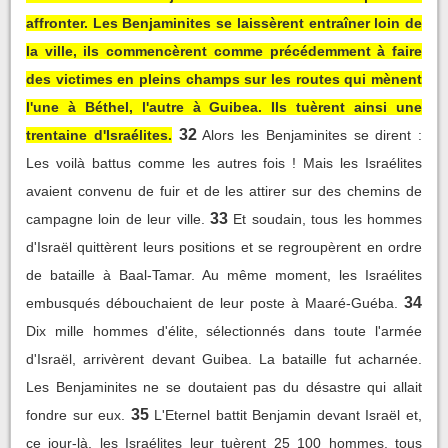
affronter. Les Benjaminites se laissèrent entraîner loin de
la ville, ils commencèrent comme précédemment à faire
des victimes en pleins champs sur les routes qui mènent
l'une à Béthel, l'autre à Guibea. Ils tuèrent ainsi une
32
trentaine d'Israélites.
Alors les Benjaminites se dirent :
Les voilà battus comme les autres fois ! Mais les Israélites
avaient convenu de fuir et de les attirer sur des chemins de
33
campagne loin de leur ville.
Et soudain, tous les hommes
d'Israël quittèrent leurs positions et se regroupèrent en ordre
de bataille à Baal-Tamar. Au même moment, les Israélites
34
embusqués débouchaient de leur poste à Maaré-Guéba.
Dix mille hommes d'élite, sélectionnés dans toute l'armée
d'Israël, arrivèrent devant Guibea. La bataille fut acharnée.
Les Benjaminites ne se doutaient pas du désastre qui allait
35
fondre sur eux.
L'Eternel battit Benjamin devant Israël et,
ce jour-là, les Israélites leur tuèrent 25 100 hommes, tous