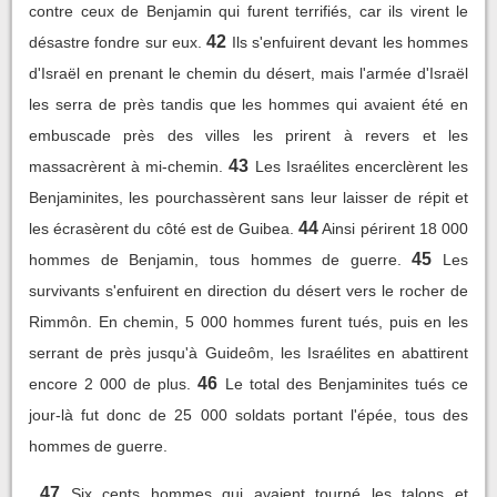
contre ceux de Benjamin qui furent terrifiés, car ils virent le
42
désastre fondre sur eux.
Ils s'enfuirent devant les hommes
d'Israël en prenant le chemin du désert, mais l'armée d'Israël
les serra de près tandis que les hommes qui avaient été en
embuscade près des villes les prirent à revers et les
43
massacrèrent à mi-chemin.
Les Israélites encerclèrent les
Benjaminites, les pourchassèrent sans leur laisser de répit et
44
les écrasèrent du côté est de Guibea.
Ainsi périrent 18 000
45
hommes de Benjamin, tous hommes de guerre.
Les
survivants s'enfuirent en direction du désert vers le rocher de
Rimmôn. En chemin, 5 000 hommes furent tués, puis en les
serrant de près jusqu'à Guideôm, les Israélites en abattirent
46
encore 2 000 de plus.
Le total des Benjaminites tués ce
jour-là fut donc de 25 000 soldats portant l'épée, tous des
hommes de guerre.
47
Six cents hommes qui avaient tourné les talons et