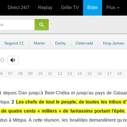
Direct 24/7
Replay
Grille TV
Bible
Plus
Segond 21
Martin
Darby
Ostervald
King-James
20
06
07
08
09
10
11
12
13
14
15
16
17
18
rent depuis Dan jusqu'à Beer-Chéba et jusqu'au pays de Galaa
tspa.
2
Les chefs de tout le peuple, de toutes les tribus d'
 quatre cents « milliers » de fantassins portant l'épée.
rendus à Mitspa. A cette réunion, les Israélites demandèrent qu