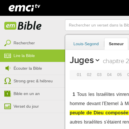
Rechercher
Louis-Segond
Semeur
Lire la Bible
Juges
chapitre 
Écouter la Bible
01
02
03
04
05
Strong grec & hébreu
Bible en un an
1
Tous les Israélites vin
homme devant l'Eternel à Mi
Verset du jour
peuple de Dieu composée de
autres Israélites s'étaient 