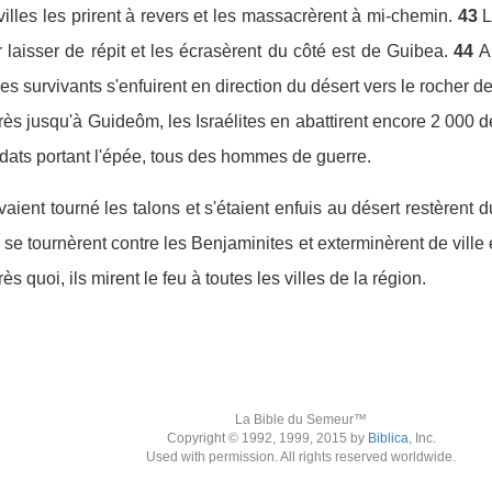
lles les prirent à revers et les massacrèrent à mi-chemin.
43
L
 laisser de répit et les écrasèrent du côté est de Guibea.
44
A
es survivants s'enfuirent en direction du désert vers le roche
près jusqu'à Guideôm, les Israélites en abattirent encore 2 000 d
ldats portant l'épée, tous des hommes de guerre.
ient tourné les talons et s'étaient enfuis au désert restèrent 
s se tournèrent contre les Benjaminites et exterminèrent de ville 
s quoi, ils mirent le feu à toutes les villes de la région.
La Bible du Semeur™
Copyright © 1992, 1999, 2015 by
Biblica
, Inc.
Used with permission. All rights reserved worldwide.