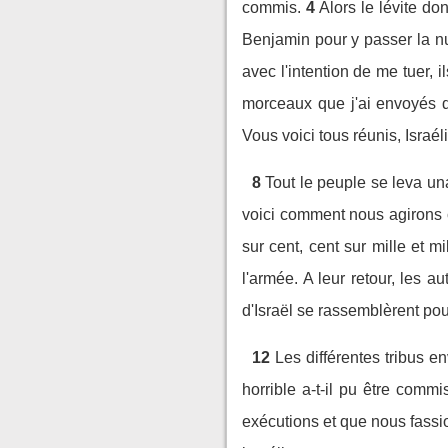
commis.
4
Alors le lévite do
Benjamin pour y passer la nu
avec l'intention de me tuer,
morceaux que j'ai envoyés da
Vous voici tous réunis, Israél
8
Tout le peuple se leva un
voici comment nous agirons c
sur cent, cent sur mille et mi
l'armée. A leur retour, les a
d'Israël se rassemblèrent po
12
Les différentes tribus 
horrible a-t-il pu être comm
exécutions et que nous fassio