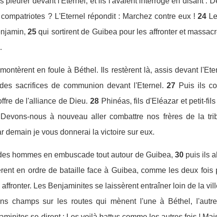
llés pleurer devant l'Eternel, et ils l'avaient interrogé en disa
 compatriotes ? L'Eternel répondit : Marchez contre eux !
24
Le
njamin,
25
qui sortirent de Guibea pour les affronter et massacr
.
 montèrent en foule à Béthel. Ils restèrent là, assis devant l'Eter
 des sacrifices de communion devant l'Eternel.
27
Puis ils co
offre de l'alliance de Dieu.
28
Phinéas, fils d'Eléazar et petit-fil
Devons-nous à nouveau aller combattre nos frères de la tri
car demain je vous donnerai la victoire sur eux.
t des hommes en embuscade tout autour de Guibea,
30
puis ils 
ngèrent en ordre de bataille face à Guibea, comme les deux fois
s affronter. Les Benjaminites se laissèrent entraîner loin de l
ins champs sur les routes qui mènent l'une à Béthel, l'autre
aminites se dirent : Les voilà battus comme les autres fois ! Mais