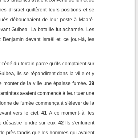
s d'Israël quittèrent leurs positions et se
qués débouchaient de leur poste à Maaré-
evant Guibea. La bataille fut acharnée. Les
it Benjamin devant Israël et, ce jour-là, les
 cédé du terrain parce qu'ils comptaient sur
ibea, ils se répandirent dans la ville et y
re monter de la ville une épaisse fumée.
39
enjaminites avaient commencé à leur tuer une
lonne de fumée commença à s'élever de la
evant vers le ciel.
41
A ce moment-là, les
le désastre fondre sur eux.
42
Ils s'enfuirent
a de près tandis que les hommes qui avaient