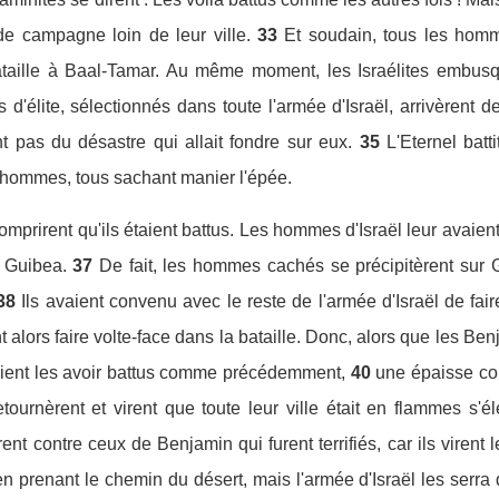
de campagne loin de leur ville.
33
Et soudain, tous les homme
ataille à Baal-Tamar. Au même moment, les Israélites embus
d'élite, sélectionnés dans toute l'armée d'Israël, arrivèrent d
 pas du désastre qui allait fondre sur eux.
35
L'Eternel batt
0 hommes, tous sachant manier l'épée.
omprirent qu'ils étaient battus. Les hommes d'Israël leur avaient
 Guibea.
37
De fait, les hommes cachés se précipitèrent sur Gu
38
Ils avaient convenu avec le reste de l'armée d'Israël de fai
 alors faire volte-face dans la bataille. Donc, alors que les B
ient les avoir battus comme précédemment,
40
une épaisse co
tournèrent et virent que toute leur ville était en flammes s'él
nt contre ceux de Benjamin qui furent terrifiés, car ils virent 
n prenant le chemin du désert, mais l'armée d'Israël les serr