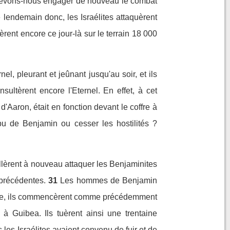
nt : Devons-nous engager de nouveau le combat
 lendemain donc, les Israélites attaquèrent
èrent encore ce jour-là sur le terrain 18 000
nel, pleurant et jeûnant jusqu'au soir, et ils
nsultèrent encore l'Eternel. En effet, à cet
s d'Aaron, était en fonction devant le coffre à
bu de Benjamin ou cesser les hostilités ?
allèrent à nouveau attaquer les Benjaminites
 précédentes.
31
Les hommes de Benjamin
a ville, ils commencèrent comme précédemment
 à Guibea. Ils tuèrent ainsi une trentaine
 les Israélites avaient convenu de fuir et de