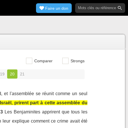
Faire un don
Comparer
Strongs
19
20
21
d, et l'assemblée se réunit comme un seul
Israël, prirent part à cette assemblée du
3
Les Benjaminites apprirent que tous les
'on leur explique comment ce crime avait été