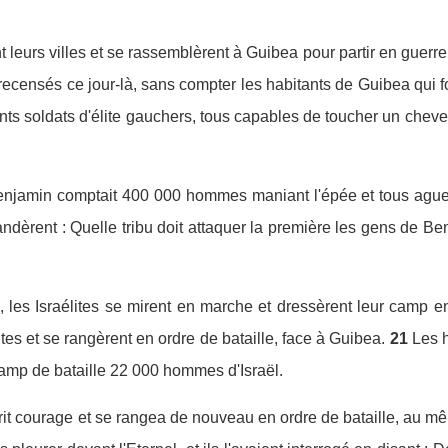
nt leurs villes et se rassemblèrent à Guibea pour partir en guerre 
 recensés ce jour-là, sans compter les habitants de Guibea qui fo
 cents soldats d'élite gauchers, tous capables de toucher un chev
enjamin comptait 400 000 hommes maniant l'épée et tous aguer
andèrent : Quelle tribu doit attaquer la première les gens de B
 les Israélites se mirent en marche et dressèrent leur camp e
tes et se rangèrent en ordre de bataille, face à Guibea.
21
Les 
 champ de bataille 22 000 hommes d'Israël.
prit courage et se rangea de nouveau en ordre de bataille, au 