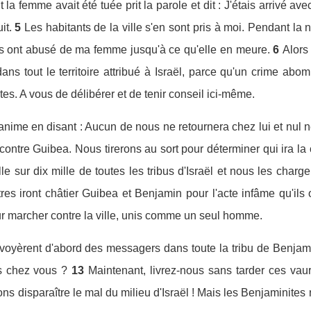
nt la femme avait été tuée prit la parole et dit : J'étais arriv
it.
5
Les habitants de la ville s'en sont pris à moi. Pendant la n
 ils ont abusé de ma femme jusqu'à ce qu'elle en meure.
6
Alors 
ns tout le territoire attribué à Israël, parce qu'un crime abo
ites. A vous de délibérer et de tenir conseil ici-même.
anime en disant : Aucun de nous ne retournera chez lui et nul n
ontre Guibea. Nous tirerons au sort pour déterminer qui ira la 
lle sur dix mille de toutes les tribus d'Israël et nous les charg
utres iront châtier Guibea et Benjamin pour l'acte infâme qu'ils
ur marcher contre la ville, unis comme un seul homme.
envoyèrent d'abord des messagers dans toute la tribu de Benjam
is chez vous ?
13
Maintenant, livrez-nous sans tarder ces va
ns disparaître le mal du milieu d'Israël ! Mais les Benjaminites