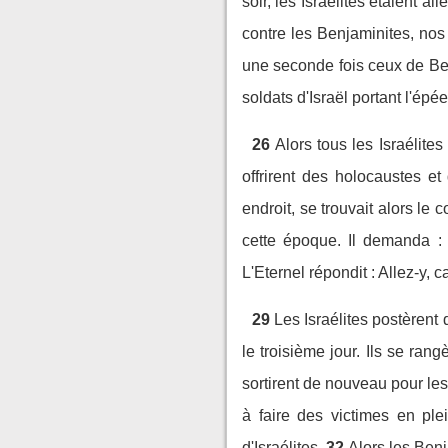
soir, les Israélites étaient a
contre les Benjaminites, nos
une seconde fois ceux de Be
soldats d'Israël portant l'épée
26
Alors tous les Israélites
offrirent des holocaustes et
endroit, se trouvait alors le c
cette époque. Il demanda : 
L'Eternel répondit : Allez-y, 
29
Les Israélites postèren
le troisième jour. Ils se ra
sortirent de nouveau pour le
à faire des victimes en ple
d'Israélites.
32
Alors les Benj