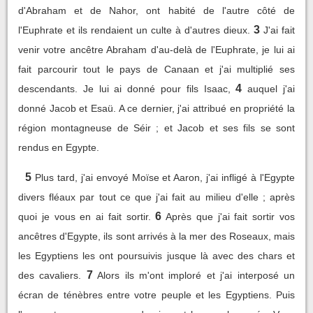
d'Abraham et de Nahor, ont habité de l'autre côté de
3
l'Euphrate et ils rendaient un culte à d'autres dieux.
J'ai fait
venir votre ancêtre Abraham d'au-delà de l'Euphrate, je lui ai
fait parcourir tout le pays de Canaan et j'ai multiplié ses
4
descendants. Je lui ai donné pour fils Isaac,
auquel j'ai
donné Jacob et Esaü. A ce dernier, j'ai attribué en propriété la
région montagneuse de Séir ; et Jacob et ses fils se sont
rendus en Egypte.
5
Plus tard, j'ai envoyé Moïse et Aaron, j'ai infligé à l'Egypte
divers fléaux par tout ce que j'ai fait au milieu d'elle ; après
6
quoi je vous en ai fait sortir.
Après que j'ai fait sortir vos
ancêtres d'Egypte, ils sont arrivés à la mer des Roseaux, mais
les Egyptiens les ont poursuivis jusque là avec des chars et
7
des cavaliers.
Alors ils m'ont imploré et j'ai interposé un
écran de ténèbres entre votre peuple et les Egyptiens. Puis