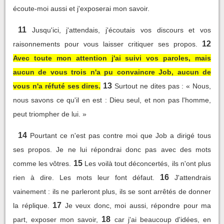
écoute-moi aussi et j'exposerai mon savoir.
11
Jusqu'ici, j'attendais, j'écoutais vos discours et vos
12
raisonnements pour vous laisser critiquer ses propos.
Avec toute mon attention j'ai suivi vos paroles, mais
aucun de vous trois n'a pu convaincre Job, aucun de
13
vous n'a réfuté ses dires.
Surtout ne dites pas : « Nous,
nous savons ce qu'il en est : Dieu seul, et non pas l'homme,
peut triompher de lui. »
14
Pourtant ce n'est pas contre moi que Job a dirigé tous
ses propos. Je ne lui répondrai donc pas avec des mots
15
comme les vôtres.
Les voilà tout déconcertés, ils n'ont plus
16
rien à dire. Les mots leur font défaut.
J'attendrais
vainement : ils ne parleront plus, ils se sont arrêtés de donner
17
la réplique.
Je veux donc, moi aussi, répondre pour ma
18
part, exposer mon savoir,
car j'ai beaucoup d'idées, en