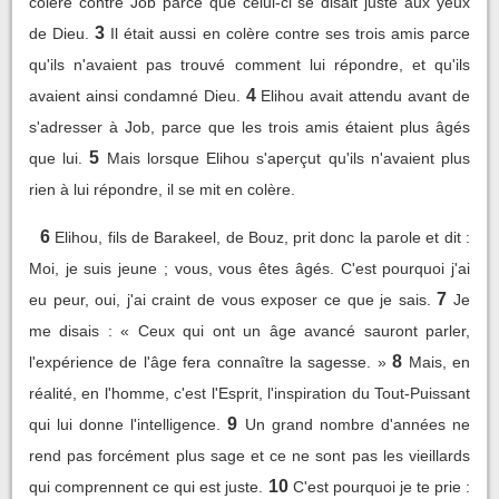
colère contre Job parce que celui-ci se disait juste aux yeux
3
de Dieu.
Il était aussi en colère contre ses trois amis parce
qu'ils n'avaient pas trouvé comment lui répondre, et qu'ils
4
avaient ainsi condamné Dieu.
Elihou avait attendu avant de
s'adresser à Job, parce que les trois amis étaient plus âgés
5
que lui.
Mais lorsque Elihou s'aperçut qu'ils n'avaient plus
rien à lui répondre, il se mit en colère.
6
Elihou, fils de Barakeel, de Bouz, prit donc la parole et dit :
Moi, je suis jeune ; vous, vous êtes âgés. C'est pourquoi j'ai
7
eu peur, oui, j'ai craint de vous exposer ce que je sais.
Je
me disais : « Ceux qui ont un âge avancé sauront parler,
8
l'expérience de l'âge fera connaître la sagesse. »
Mais, en
réalité, en l'homme, c'est l'Esprit, l'inspiration du Tout-Puissant
9
qui lui donne l'intelligence.
Un grand nombre d'années ne
rend pas forcément plus sage et ce ne sont pas les vieillards
10
qui comprennent ce qui est juste.
C'est pourquoi je te prie :