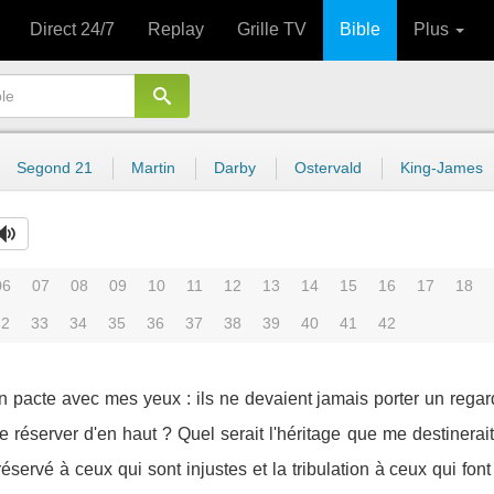
Direct 24/7
Replay
Grille TV
Bible
Plus
Segond 21
Martin
Darby
Ostervald
King-James
06
07
08
09
10
11
12
13
14
15
16
17
18
32
33
34
35
36
37
38
39
40
41
42
un pacte avec mes yeux : ils ne devaient jamais porter un regard
me réserver d'en haut ? Quel serait l'héritage que me destinerai
 réservé à ceux qui sont injustes et la tribulation à ceux qui font