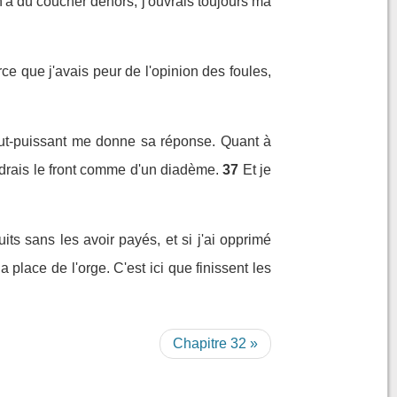
'a dû coucher dehors, j'ouvrais toujours ma
ce que j'avais peur de l'opinion des foules,
tout-puissant me donne sa réponse. Quant à
ndrais le front comme d'un diadème.
37
Et je
duits sans les avoir payés, et si j'ai opprimé
a place de l'orge. C'est ici que finissent les
Chapitre 32 »