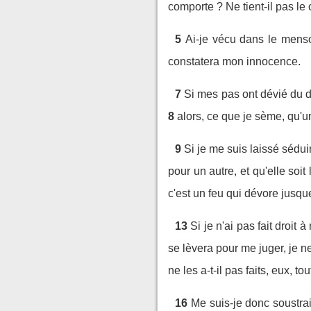
comporte ? Ne tient-il pas le
5
Ai-je vécu dans le menso
constatera mon innocence.
7
Si mes pas ont dévié du d
8
alors, ce que je sème, qu'u
9
Si je me suis laissé séduir
pour un autre, et qu'elle soi
c'est un feu qui dévore jusqu
13
Si je n'ai pas fait droit
se lèvera pour me juger, je 
ne les a-t-il pas faits, eux, 
16
Me suis-je donc soustrai