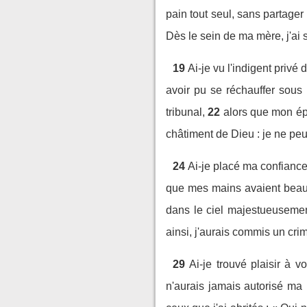
pain tout seul, sans partager
Dès le sein de ma mère, j'ai 
19
Ai-je vu l'indigent priv
avoir pu se réchauffer sous
tribunal,
22
alors que mon ép
châtiment de Dieu : je ne peu
24
Ai-je placé ma confiance 
que mes mains avaient bea
dans le ciel majestueusemen
ainsi, j'aurais commis un crime
29
Ai-je trouvé plaisir à v
n'aurais jamais autorisé ma