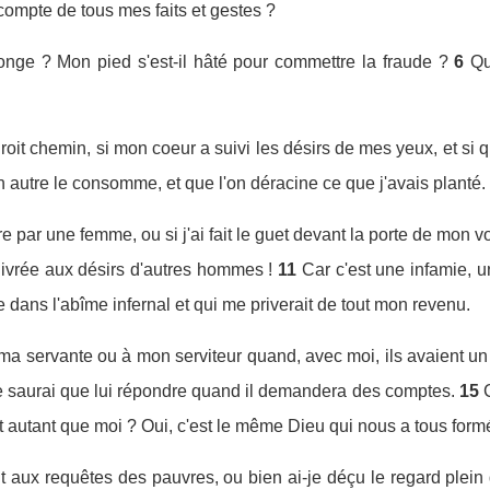
 compte de tous mes faits et gestes ?
nge ? Mon pied s'est-il hâté pour commettre la fraude ?
6
Qu
roit chemin, si mon coeur a suivi les désirs de mes yeux, et si 
n autre le consomme, et que l'on déracine ce que j'avais planté.
e par une femme, ou si j'ai fait le guet devant la porte de mon vo
t livrée aux désirs d'autres hommes !
11
Car c'est une infamie, u
e dans l'abîme infernal et qui me priverait de tout mon revenu.
 à ma servante ou à mon serviteur quand, avec moi, ils avaient un 
ne saurai que lui répondre quand il demandera des comptes.
15
tout autant que moi ? Oui, c'est le même Dieu qui nous a tous for
t aux requêtes des pauvres, ou bien ai-je déçu le regard plein