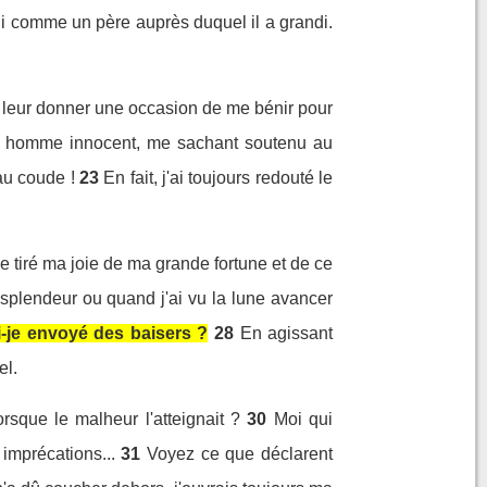
ui comme un père auprès duquel il a grandi.
 leur donner une occasion de me bénir pour
 un homme innocent, me sachant soutenu au
au coude !
23
En fait, j'ai toujours redouté le
je tiré ma joie de ma grande fortune et de ce
 splendeur ou quand j'ai vu la lune avancer
ai-je envoyé des baisers ?
28
En agissant
el.
orsque le malheur l'atteignait ?
30
Moi qui
imprécations...
31
Voyez ce que déclarent