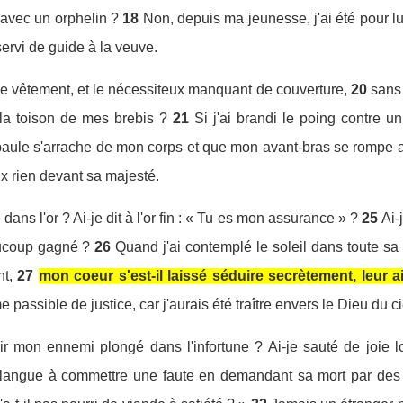
 avec un orphelin ?
18
Non, depuis ma jeunesse, j'ai été pour l
servi de guide à la veuve.
é de vêtement, et le nécessiteux manquant de couverture,
20
sans
 la toison de mes brebis ?
21
Si j'ai brandi le poing contre
aule s'arrache de mon corps et que mon avant-bras se rompe 
x rien devant sa majesté.
dans l'or ? Ai-je dit à l'or fin : « Tu es mon assurance » ?
25
Ai-
ucoup gagné ?
26
Quand j'ai contemplé le soleil dans toute sa
t,
27
mon coeur s'est-il laissé séduire secrètement, leur 
 passible de justice, car j'aurais été traître envers le Dieu du ci
oir mon ennemi plongé dans l'infortune ? Ai-je sauté de joie l
 langue à commettre une faute en demandant sa mort par des 