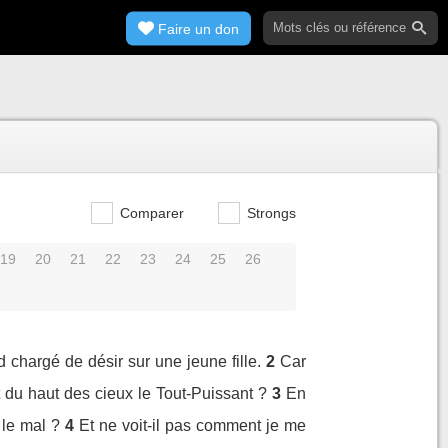
Faire un don
Comparer
Strongs
19
20
21
22
23
24
25
26
 chargé de désir sur une jeune fille.
2
Car
t du haut des cieux le Tout-Puissant ?
3
En
 le mal ?
4
Et ne voit-il pas comment je me