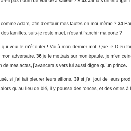
'a-t-il pas nourri de viande à satiété ? »
32
Jamais un étranger n
 comme Adam, afin d'enfouir mes fautes en moi-même ?
34
Par
des familles, suis-je resté muet, n'osant franchir ma porte ?
un qui veuille m'écouter ! Voilà mon dernier mot. Que le Dieu 
r mon adversaire,
36
je le mettrais sur mon épaule, je m'en cei
 de mes actes, j'avancerais vers lui aussi digne qu'un prince.
é, si j'ai fait pleurer leurs sillons,
39
si j'ai joui de leurs pro
alors qu'au lieu de blé, il y pousse des ronces, et des orties à l