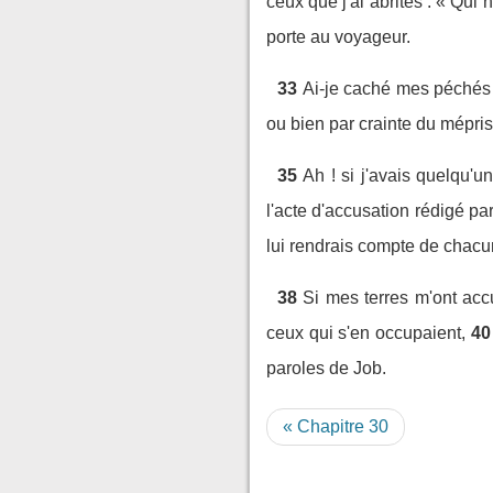
ceux que j'ai abrités : « Qui n
porte au voyageur.
33
Ai-je caché mes péchés
ou bien par crainte du mépris 
35
Ah ! si j'avais quelqu'
l'acte d'accusation rédigé pa
lui rendrais compte de chacun
38
Si mes terres m'ont accus
ceux qui s'en occupaient,
40
paroles de Job.
« Chapitre 30