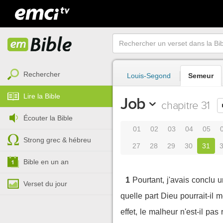
Rechercher
Louis-Segond
Semeur
Lire la Bible
Job
chapitre 31
Écouter la Bible
01
02
03
04
05
Strong grec & hébreu
27
28
29
30
31
Bible en un an
1
Pourtant, j'avais conclu 
Verset du jour
quelle part Dieu pourrait-il 
effet, le malheur n'est-il pas