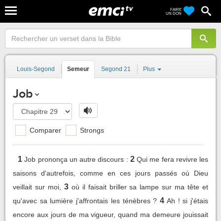
FAIRE
UN DON
Louis-Segond
Semeur
Segond 21
Plus
Job
Comparer
Strongs
1
2
Job prononça un autre discours :
Qui me fera revivre les
saisons d'autrefois, comme en ces jours passés où Dieu
3
veillait sur moi,
où il faisait briller sa lampe sur ma tête et
4
qu'avec sa lumière j'affrontais les ténèbres ?
Ah ! si j'étais
encore aux jours de ma vigueur, quand ma demeure jouissait