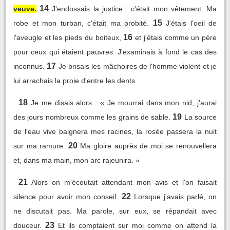
14
veuve.
J'endossais la justice : c'était mon vêtement. Ma
15
robe et mon turban, c'était ma probité.
J'étais l'oeil de
16
l'aveugle et les pieds du boiteux,
et j'étais comme un père
pour ceux qui étaient pauvres. J'examinais à fond le cas des
17
inconnus.
Je brisais les mâchoires de l'homme violent et je
lui arrachais la proie d'entre les dents.
18
Je me disais alors : « Je mourrai dans mon nid, j'aurai
19
des jours nombreux comme les grains de sable.
La source
de l'eau vive baignera mes racines, la rosée passera la nuit
20
sur ma ramure.
Ma gloire auprès de moi se renouvellera
et, dans ma main, mon arc rajeunira. »
21
Alors on m'écoutait attendant mon avis et l'on faisait
22
silence pour avoir mon conseil.
Lorsque j'avais parlé, on
ne discutait pas. Ma parole, sur eux, se répandait avec
23
douceur.
Et ils comptaient sur moi comme on attend la