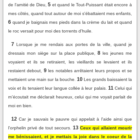
5
de l'amitié de Dieu,
et quand le Tout-Puissant était encore à
mes côtés, quand tout autour de moi s'ébattaient mes enfants,
6
quand je baignais mes pieds dans la crème du lait et quand
le roc versait pour moi des torrents d'huile.
7
Lorsque je me rendais aux portes de la ville, quand je
8
dressais mon siège sur la place publique,
les jeunes me
voyaient et ils se retiraient, les vieillards se levaient et ils
9
restaient debout,
les notables arrêtaient leurs propos et se
10
mettaient une main sur la bouche.
Les grands baissaient la
11
voix et ils tenaient leur langue collée à leur palais.
Celui qui
m'écoutait me déclarait heureux, celui qui me voyait parlait de
moi en bien.
12
Car je sauvais le pauvre qui appelait à l'aide ainsi que
13
l'orphelin privé de tout secours.
Ceux qui allaient mourir
me bénissaient, et je mettais la joie dans le coeur de la