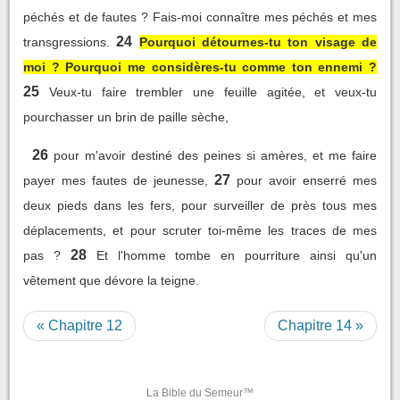
péchés et de fautes ? Fais-moi connaître mes péchés et mes
24
transgressions.
Pourquoi détournes-tu ton visage de
moi ? Pourquoi me considères-tu comme ton ennemi ?
25
Veux-tu faire trembler une feuille agitée, et veux-tu
pourchasser un brin de paille sèche,
26
pour m'avoir destiné des peines si amères, et me faire
27
payer mes fautes de jeunesse,
pour avoir enserré mes
deux pieds dans les fers, pour surveiller de près tous mes
déplacements, et pour scruter toi-même les traces de mes
28
pas ?
Et l'homme tombe en pourriture ainsi qu'un
vêtement que dévore la teigne.
« Chapitre 12
Chapitre 14 »
La Bible du Semeur™