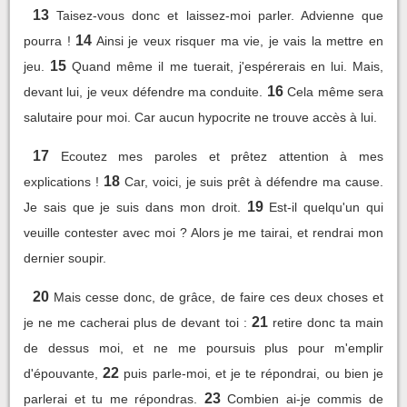
13
Taisez-vous donc et laissez-moi parler. Advienne que
14
pourra !
Ainsi je veux risquer ma vie, je vais la mettre en
15
jeu.
Quand même il me tuerait, j'espérerais en lui. Mais,
16
devant lui, je veux défendre ma conduite.
Cela même sera
salutaire pour moi. Car aucun hypocrite ne trouve accès à lui.
17
Ecoutez mes paroles et prêtez attention à mes
18
explications !
Car, voici, je suis prêt à défendre ma cause.
19
Je sais que je suis dans mon droit.
Est-il quelqu'un qui
veuille contester avec moi ? Alors je me tairai, et rendrai mon
dernier soupir.
20
Mais cesse donc, de grâce, de faire ces deux choses et
21
je ne me cacherai plus de devant toi :
retire donc ta main
de dessus moi, et ne me poursuis plus pour m'emplir
22
d'épouvante,
puis parle-moi, et je te répondrai, ou bien je
23
parlerai et tu me répondras.
Combien ai-je commis de