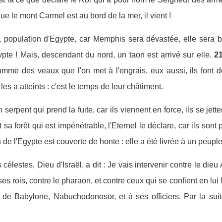
ue le mont Carmel est au bord de la mer, il vient !
, population d'Egypte, car Memphis sera dévastée, elle sera br
ypte ! Mais, descendant du nord, un taon est arrivé sur elle.
2
 comme des veaux que l'on met à l'engrais, eux aussi, ils font d
e les a atteints : c'est le temps de leur châtiment.
 serpent qui prend la fuite, car ils viennent en force, ils se j
t sa forêt qui est impénétrable, l'Eternel le déclare, car ils so
 de l'Egypte est couverte de honte : elle a été livrée à un peupl
élestes, Dieu d'Israël, a dit : Je vais intervenir contre le di
ses rois, contre le pharaon, et contre ceux qui se confient en lui 
i de Babylone, Nabuchodonosor, et à ses officiers. Par la sui