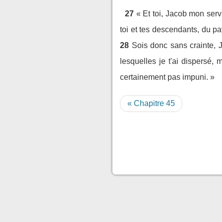
27
« Et toi, Jacob mon servi
toi et tes descendants, du pay
28
Sois donc sans crainte, J
lesquelles je t'ai dispersé, 
certainement pas impuni. »
« Chapitre 45