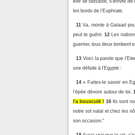
elle se rassasie, s'enivre de
les bords de l'Euphrate.
11
Va, monte à Galaad pour
peut te guérir.
12
Les nations
guerrier, tous deux tombent 
13
Voici la parole que l'E
une défaite à l'Egypte :
14
« Faites-le savoir en 
l'épée dévore autour de toi.
l'a bousculé !
16
Ils sont n
notre sol natal et chez les nô
son occasion.”
18
Aussi vrai que je vis, c