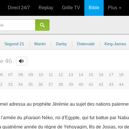
Direct 24/7
Replay
Grille TV
Bible
Plus
Segond 21
Martin
Darby
Ostervald
King-James
re 46
06
07
08
09
10
11
12
13
14
15
16
17
18
32
33
34
35
36
37
38
39
40
41
42
43
44
ternel adressa au prophète Jérémie au sujet des nations païenne
e l'armée du pharaon Néko, roi d'Egypte, qui fut battue par Na
la quatrième année du règne de Yehoyaqim, fils de Josias, roi de