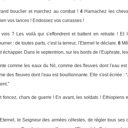
 grand bouclier et marchez au combat !
4
Harnachez les cheva
 bien vos lances ! Endossez vos cuirasses !
ois ? Les voilà qui s'effondrent et battent en retraite ! Et l
ner : de toutes parts, c'est la terreur, l'Eternel le déclare.
6
Mê
 échapper. Dans le septentrion, sur les bords de l'Euphrate, les v
nte comme les eaux du Nil, comme des fleuves dont l'eau est 
es fleuves dont l'eau est bouillonnante. Elle s'est écriée : “Je 
ent.”
t foncez, chars de guerre ! En avant, les soldats ! Ethiopiens e
 l'Eternel, le Seigneur des armées célestes, de régler tous se