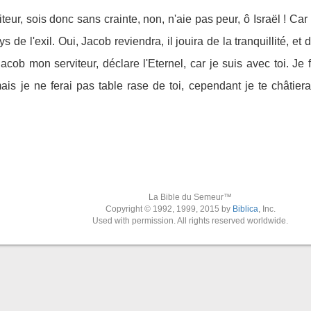
teur, sois donc sans crainte, non, n'aie pas peur, ô Israël ! Car mo
s de l'exil. Oui, Jacob reviendra, il jouira de la tranquillité, et 
acob mon serviteur, déclare l'Eternel, car je suis avec toi. Je 
mais je ne ferai pas table rase de toi, cependant je te châtierai
La Bible du Semeur™
Copyright © 1992, 1999, 2015 by
Biblica
, Inc.
Used with permission. All rights reserved worldwide.