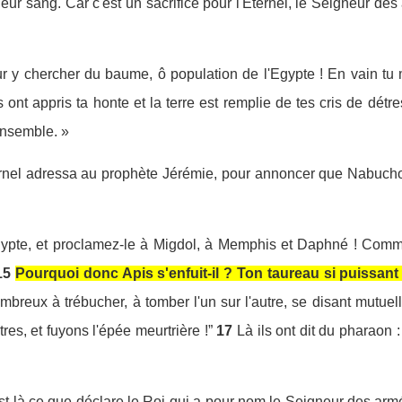
 leur sang. Car c'est un sacrifice pour l'Eternel, le Seigneur de
 y chercher du baume, ô population de l'Egypte ! En vain tu mu
 ont appris ta honte et la terre est remplie de tes cris de détr
ensemble. »
ternel adressa au prophète Jérémie, pour annoncer que Nabuchod
Egypte, et proclamez-le à Migdol, à Memphis et Daphné ! Comm
15
Pourquoi donc Apis s'enfuit-il ? Ton taureau si puissant 
ombreux à trébucher, à tomber l'un sur l'autre, se disant mutue
tres, et fuyons l'épée meurtrière !”
17
Là ils ont dit du pharaon :
'est là ce que déclare le Roi qui a pour nom le Seigneur des ar