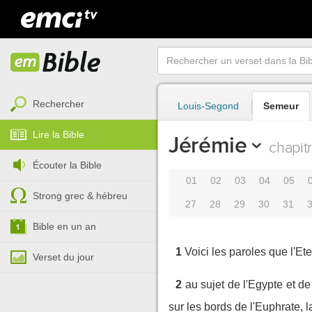
Rechercher
Louis-Segond
Semeur
Lire la Bible
Jérémie
chapit
Écouter la Bible
01
02
03
04
05
Strong grec & hébreu
27
28
29
30
31
Bible en un an
1
Voici les paroles que l'E
Verset du jour
2
au sujet de l'Egypte et d
sur les bords de l'Euphrate, 