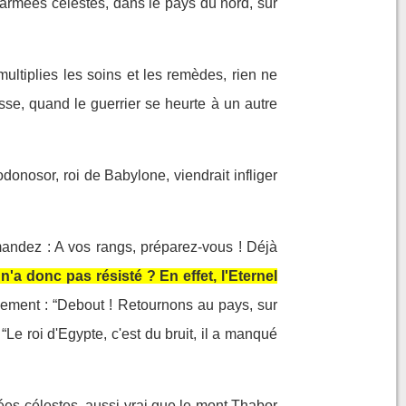
s armées célestes, dans le pays du nord, sur
ltiplies les soins et les remèdes, rien ne
esse, quand le guerrier se heurte à un autre
onosor, roi de Babylone, viendrait infliger
andez : A vos rangs, préparez-vous ! Déjà
n'a donc pas résisté ? En effet, l'Eternel
llement : “Debout ! Retournons au pays, sur
 “Le roi d'Egypte, c'est du bruit, il a manqué
mées célestes, aussi vrai que le mont Thabor