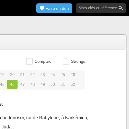
Faire un don
Comparer
Strongs
19
20
21
22
23
24
25
26
45
46
47
48
49
50
51
52
s,
buchodonosor, roi de Babylone, à Karkémich,
 Juda :