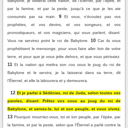
Babylone, je visiterai cette nation, dit l'Éternel, par l'épée, et
par la famine, et par la peste, jusqu'à ce que je les aie
9
consumés par sa main.
Et vous, n'écoutez pas vos
prophètes, et vos devins, et vos songeurs, et vos
pronostiqueurs, et vos magiciens, qui vous parlent, disant:
10
Vous ne servirez point le roi de Babylone.
Car ils vous
prophétisent le mensonge, pour vous faire aller loin de votre
terre, et pour que je vous jette dehors, et que vous périssiez.
11
Et la nation qui mettra son cou sous le joug du roi de
Babylone et le servira, je la laisserai dans sa terre, dit
l'Éternel, et elle la labourera et y demeurera.
12
Et je parlai à Sédécias, roi de Juda, selon toutes ces
paroles, disant: Prêtez vos cous au joug du roi de
Babylone, et servez-le, lui et son peuple, et vous vivrez.
13
Pourquoi mourriez-vous, toi et ton peuple, par l'épée, par
la famine, et par la peste, selon que l'Éternel a parlé contre la