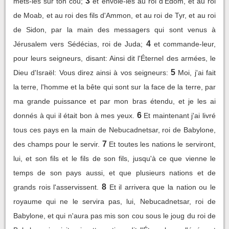
3
mets-les sur ton cou;
et envoie-les au roi d'Édom, et au roi
de Moab, et au roi des fils d'Ammon, et au roi de Tyr, et au roi
de Sidon, par la main des messagers qui sont venus à
4
Jérusalem vers Sédécias, roi de Juda;
et commande-leur,
pour leurs seigneurs, disant: Ainsi dit l'Éternel des armées, le
5
Dieu d'Israël: Vous direz ainsi à vos seigneurs:
Moi, j'ai fait
la terre, l'homme et la bête qui sont sur la face de la terre, par
ma grande puissance et par mon bras étendu, et je les ai
6
donnés à qui il était bon à mes yeux.
Et maintenant j'ai livré
tous ces pays en la main de Nebucadnetsar, roi de Babylone,
7
des champs pour le servir.
Et toutes les nations le serviront,
lui, et son fils et le fils de son fils, jusqu'à ce que vienne le
temps de son pays aussi, et que plusieurs nations et de
8
grands rois l'asservissent.
Et il arrivera que la nation ou le
royaume qui ne le servira pas, lui, Nebucadnetsar, roi de
Babylone, et qui n'aura pas mis son cou sous le joug du roi de