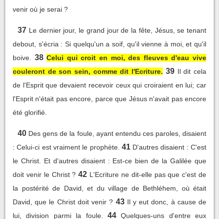
venir où je serai ?
37
Le dernier jour, le grand jour de la fête, Jésus, se tenant
debout, s'écria : Si quelqu'un a soif, qu'il vienne à moi, et qu'il
38
boive.
Celui qui croit en moi, des fleuves d'eau vive
39
couleront de son sein, comme dit l'Ecriture.
Il dit cela
de l'Esprit que devaient recevoir ceux qui croiraient en lui; car
l'Esprit n'était pas encore, parce que Jésus n'avait pas encore
été glorifié.
40
Des gens de la foule, ayant entendu ces paroles, disaient
41
: Celui-ci est vraiment le prophète.
D'autres disaient : C'est
le Christ. Et d'autres disaient : Est-ce bien de la Galilée que
42
doit venir le Christ ?
L'Ecriture ne dit-elle pas que c'est de
la postérité de David, et du village de Bethléhem, où était
43
David, que le Christ doit venir ?
Il y eut donc, à cause de
44
lui, division parmi la foule.
Quelques-uns d'entre eux