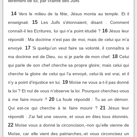
librement de lui, par crainte des Juifs.
14
Vers le milieu de la fête, Jésus monta au temple. Et il
15
enseignait.
Les Juifs s'étonnaient, disant : Comment
16
connaît-il les Ecritures, lui qui n'a point étudié ?
Jésus leur
répondit : Ma doctrine n'est pas de moi, mais de celui qui m'a
17
envoyé.
Si quelqu'un veut faire sa volonté, il connaîtra si
18
ma doctrine est de Dieu, ou si je parle de mon chef.
Celui
qui parle de son chef cherche sa propre gloire; mais celui qui
cherche la gloire de celui qui l'a envoyé, celui-là est vrai, et il
19
n'y a point d'injustice en lui.
Moïse ne vous a-t-il pas donné
la loi ? Et nul de vous n'observe la loi. Pourquoi cherchez-vous
20
à me faire mourir ?
La foule répondit : Tu as un démon.
21
Qui est-ce qui cherche à te faire mourir ?
Jésus leur
répondit : J'ai fait une oeuvre, et vous en êtes tous étonnés.
22
Moïse vous a donné la circoncision,-non qu'elle vienne de
Moïse, car elle vient des patriarches,-et vous circoncisez un