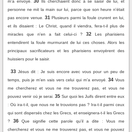
30
m'a envoyé.
Ils cherchaient donc à se saisir de lui, et
personne ne mit la main sur lui, parce que son heure n'était
31
pas encore venue.
Plusieurs parmi la foule crurent en lui,
et ils disaient : Le Christ, quand il viendra, fera-t-il plus de
32
miracles que n'en a fait celui-ci ?
Les pharisiens
entendirent la foule murmurant de lui ces choses. Alors les
principaux sacrificateurs et les pharisiens envoyèrent des
huissiers pour le saisir.
33
Jésus dit : Je suis encore avec vous pour un peu de
34
temps, puis je m'en vais vers celui qui m'a envoyé.
Vous
me chercherez et vous ne me trouverez pas, et vous ne
35
pouvez venir où je serai.
Sur quoi les Juifs dirent entre eux
: Où ira-t-il, que nous ne le trouvions pas ? Ira-t-il parmi ceux
qui sont dispersés chez les Grecs, et enseignera-t-il les Grecs
36
?
Que signifie cette parole qu'il a dite : Vous me
chercherez et vous ne me trouverez pas, et vous ne pouvez