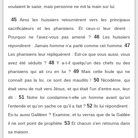
voulaient le saisir, mais personne ne mit la main sur lui.
45
Ainsi les huissiers retournèrent vers les principaux
sacrificateurs et les pharisiens. Et ceux-ci leur dirent :
46
Pourquoi ne l'avez-vous pas amené ?
Les huissiers
47
répondirent : Jamais homme n'a parlé comme cet homme.
Les pharisiens leur répliquèrent : Est-ce que vous aussi, vous
48
avez été séduits ?
Y a-t-il quelqu'un des chefs ou des
49
pharisiens qui ait cru en lui ?
Mais cette foule qui ne
50
connaît pas la loi, ce sont des maudits !
Nicodème, qui
était venu de nuit vers Jésus, et qui était l'un d'entre eux, leur
51
dit :
Notre loi condamne-t-elle un homme avant qu'on
52
l'entende et qu'on sache ce qu'il a fait ?
Ils lui répondirent :
Es-tu aussi Galiléen ? Examine, et tu verras que de la Galilée
53
il ne sort point de prophète.
Et chacun s'en retourna dans
sa maison.