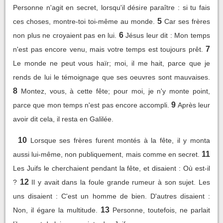
Personne n'agit en secret, lorsqu'il désire paraître : si tu fais
5
ces choses, montre-toi toi-même au monde.
Car ses frères
6
non plus ne croyaient pas en lui.
Jésus leur dit : Mon temps
7
n'est pas encore venu, mais votre temps est toujours prêt.
Le monde ne peut vous haïr; moi, il me hait, parce que je
rends de lui le témoignage que ses oeuvres sont mauvaises.
8
Montez, vous, à cette fête; pour moi, je n'y monte point,
9
parce que mon temps n'est pas encore accompli.
Après leur
avoir dit cela, il resta en Galilée.
10
Lorsque ses frères furent montés à la fête, il y monta
11
aussi lui-même, non publiquement, mais comme en secret.
Les Juifs le cherchaient pendant la fête, et disaient : Où est-il
12
?
Il y avait dans la foule grande rumeur à son sujet. Les
uns disaient : C'est un homme de bien. D'autres disaient :
13
Non, il égare la multitude.
Personne, toutefois, ne parlait