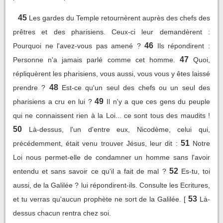
45
Les gardes du Temple retournèrent auprès des chefs des
prêtres et des pharisiens. Ceux-ci leur demandèrent :
46
Pourquoi ne l'avez-vous pas amené ?
Ils répondirent :
47
Personne n'a jamais parlé comme cet homme.
Quoi,
répliquèrent les pharisiens, vous aussi, vous vous y êtes laissé
48
prendre ?
Est-ce qu'un seul des chefs ou un seul des
49
pharisiens a cru en lui ?
Il n'y a que ces gens du peuple
qui ne connaissent rien à la Loi... ce sont tous des maudits !
50
Là-dessus, l'un d'entre eux, Nicodème, celui qui,
51
précédemment, était venu trouver Jésus, leur dit :
Notre
Loi nous permet-elle de condamner un homme sans l'avoir
52
entendu et sans savoir ce qu'il a fait de mal ?
Es-tu, toi
aussi, de la Galilée ? lui répondirent-ils. Consulte les Ecritures,
53
et tu verras qu'aucun prophète ne sort de la Galilée. [
Là-
dessus chacun rentra chez soi.