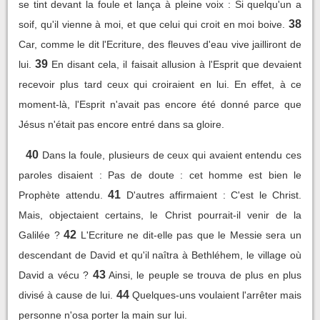
se tint devant la foule et lança à pleine voix : Si quelqu'un a
38
soif, qu'il vienne à moi, et que celui qui croit en moi boive.
Car, comme le dit l'Ecriture, des fleuves d'eau vive jailliront de
39
lui.
En disant cela, il faisait allusion à l'Esprit que devaient
recevoir plus tard ceux qui croiraient en lui. En effet, à ce
moment-là, l'Esprit n'avait pas encore été donné parce que
Jésus n'était pas encore entré dans sa gloire.
40
Dans la foule, plusieurs de ceux qui avaient entendu ces
paroles disaient : Pas de doute : cet homme est bien le
41
Prophète attendu.
D'autres affirmaient : C'est le Christ.
Mais, objectaient certains, le Christ pourrait-il venir de la
42
Galilée ?
L'Ecriture ne dit-elle pas que le Messie sera un
descendant de David et qu'il naîtra à Bethléhem, le village où
43
David a vécu ?
Ainsi, le peuple se trouva de plus en plus
44
divisé à cause de lui.
Quelques-uns voulaient l'arrêter mais
personne n'osa porter la main sur lui.