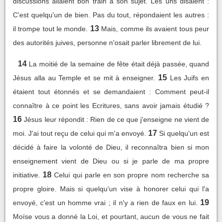
discussions allaient bon train à son sujet. Les uns disaient :
C'est quelqu'un de bien. Pas du tout, répondaient les autres :
13
il trompe tout le monde.
Mais, comme ils avaient tous peur
des autorités juives, personne n'osait parler librement de lui.
14
La moitié de la semaine de fête était déjà passée, quand
15
Jésus alla au Temple et se mit à enseigner.
Les Juifs en
étaient tout étonnés et se demandaient : Comment peut-il
connaître à ce point les Ecritures, sans avoir jamais étudié ?
16
Jésus leur répondit : Rien de ce que j'enseigne ne vient de
17
moi. J'ai tout reçu de celui qui m'a envoyé.
Si quelqu'un est
décidé à faire la volonté de Dieu, il reconnaîtra bien si mon
enseignement vient de Dieu ou si je parle de ma propre
18
initiative.
Celui qui parle en son propre nom recherche sa
propre gloire. Mais si quelqu'un vise à honorer celui qui l'a
19
envoyé, c'est un homme vrai ; il n'y a rien de faux en lui.
Moïse vous a donné la Loi, et pourtant, aucun de vous ne fait