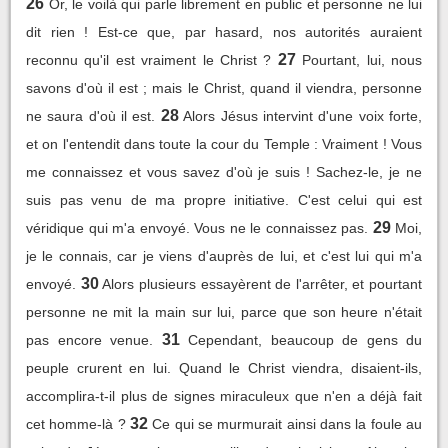
26
Or, le voilà qui parle librement en public et personne ne lui
dit rien ! Est-ce que, par hasard, nos autorités auraient
27
reconnu qu'il est vraiment le Christ ?
Pourtant, lui, nous
savons d'où il est ; mais le Christ, quand il viendra, personne
28
ne saura d'où il est.
Alors Jésus intervint d'une voix forte,
et on l'entendit dans toute la cour du Temple : Vraiment ! Vous
me connaissez et vous savez d'où je suis ! Sachez-le, je ne
suis pas venu de ma propre initiative. C'est celui qui est
29
véridique qui m'a envoyé. Vous ne le connaissez pas.
Moi,
je le connais, car je viens d'auprès de lui, et c'est lui qui m'a
30
envoyé.
Alors plusieurs essayèrent de l'arrêter, et pourtant
personne ne mit la main sur lui, parce que son heure n'était
31
pas encore venue.
Cependant, beaucoup de gens du
peuple crurent en lui. Quand le Christ viendra, disaient-ils,
accomplira-t-il plus de signes miraculeux que n'en a déjà fait
32
cet homme-là ?
Ce qui se murmurait ainsi dans la foule au