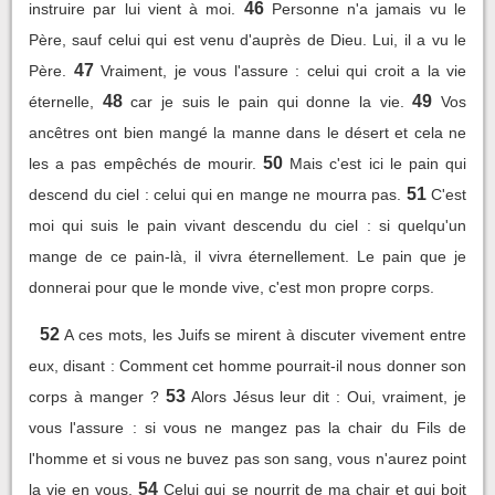
46
instruire par lui vient à moi.
Personne n'a jamais vu le
Père, sauf celui qui est venu d'auprès de Dieu. Lui, il a vu le
47
Père.
Vraiment, je vous l'assure : celui qui croit a la vie
48
49
éternelle,
car je suis le pain qui donne la vie.
Vos
ancêtres ont bien mangé la manne dans le désert et cela ne
50
les a pas empêchés de mourir.
Mais c'est ici le pain qui
51
descend du ciel : celui qui en mange ne mourra pas.
C'est
moi qui suis le pain vivant descendu du ciel : si quelqu'un
mange de ce pain-là, il vivra éternellement. Le pain que je
donnerai pour que le monde vive, c'est mon propre corps.
52
A ces mots, les Juifs se mirent à discuter vivement entre
eux, disant : Comment cet homme pourrait-il nous donner son
53
corps à manger ?
Alors Jésus leur dit : Oui, vraiment, je
vous l'assure : si vous ne mangez pas la chair du Fils de
l'homme et si vous ne buvez pas son sang, vous n'aurez point
54
la vie en vous.
Celui qui se nourrit de ma chair et qui boit