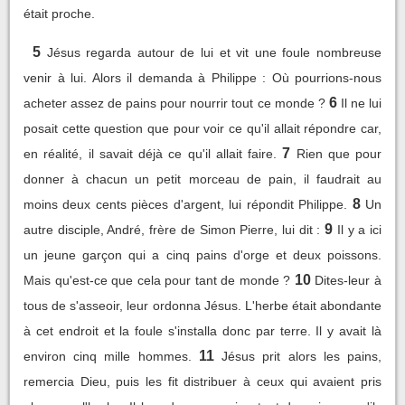
était proche.
5
Jésus regarda autour de lui et vit une foule nombreuse
venir à lui. Alors il demanda à Philippe : Où pourrions-nous
6
acheter assez de pains pour nourrir tout ce monde ?
Il ne lui
posait cette question que pour voir ce qu'il allait répondre car,
7
en réalité, il savait déjà ce qu'il allait faire.
Rien que pour
donner à chacun un petit morceau de pain, il faudrait au
8
moins deux cents pièces d'argent, lui répondit Philippe.
Un
9
autre disciple, André, frère de Simon Pierre, lui dit :
Il y a ici
un jeune garçon qui a cinq pains d'orge et deux poissons.
10
Mais qu'est-ce que cela pour tant de monde ?
Dites-leur à
tous de s'asseoir, leur ordonna Jésus. L'herbe était abondante
à cet endroit et la foule s'installa donc par terre. Il y avait là
11
environ cinq mille hommes.
Jésus prit alors les pains,
remercia Dieu, puis les fit distribuer à ceux qui avaient pris