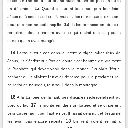
place sur l'herbe. Il leur donna aussi autant de poisson qu'ils
12
en désiraient.
Quand ils eurent tous mangé à leur faim,
Jésus dit à ses disciples : Ramassez les morceaux qui restent,
13
pour que rien ne soit gaspillé.
Ils les ramassèrent donc et
remplirent douze paniers avec ce qui restait des cinq pains
d'orge qu'on avait mangés.
14
Lorsque tous ces gens-là virent le signe miraculeux de
Jésus, ils s'écrièrent : Pas de doute : cet homme est vraiment
15
le Prophète qui devait venir dans le monde.
Mais Jésus,
sachant qu'ils allaient l'enlever de force pour le proclamer roi,
se retira de nouveau, tout seul, dans la montagne.
16
A la tombée de la nuit, ses disciples redescendirent au
17
bord du lac.
Ils montèrent dans un bateau et se dirigèrent
vers Capernaüm, sur l'autre rive. Il faisait déjà nuit et Jésus ne
18
les avait pas encore rejoints.
Un vent violent se mit à