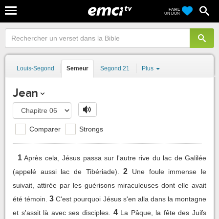
FAIRE
UN DON
Louis-Segond
Semeur
Segond 21
Plus
Jean
Comparer
Strongs
1
Après cela, Jésus passa sur l'autre rive du lac de Galilée
2
(appelé aussi lac de Tibériade).
Une foule immense le
suivait, attirée par les guérisons miraculeuses dont elle avait
3
été témoin.
C'est pourquoi Jésus s'en alla dans la montagne
4
et s'assit là avec ses disciples.
La Pâque, la fête des Juifs