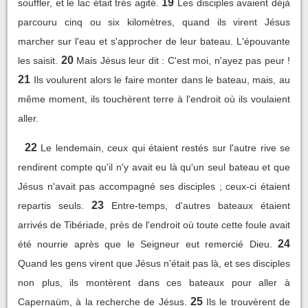
19
souffler, et le lac était très agité.
Les disciples avaient déjà
parcouru cinq ou six kilomètres, quand ils virent Jésus
marcher sur l'eau et s'approcher de leur bateau. L'épouvante
20
les saisit.
Mais Jésus leur dit : C'est moi, n'ayez pas peur !
21
Ils voulurent alors le faire monter dans le bateau, mais, au
même moment, ils touchèrent terre à l'endroit où ils voulaient
aller.
22
Le lendemain, ceux qui étaient restés sur l'autre rive se
rendirent compte qu'il n'y avait eu là qu'un seul bateau et que
Jésus n'avait pas accompagné ses disciples ; ceux-ci étaient
23
repartis seuls.
Entre-temps, d'autres bateaux étaient
arrivés de Tibériade, près de l'endroit où toute cette foule avait
24
été nourrie après que le Seigneur eut remercié Dieu.
Quand les gens virent que Jésus n'était pas là, et ses disciples
non plus, ils montèrent dans ces bateaux pour aller à
25
Capernaüm, à la recherche de Jésus.
Ils le trouvèrent de