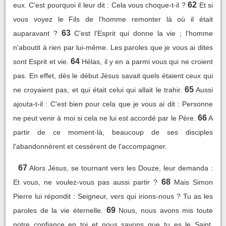
62
eux. C'est pourquoi il leur dit : Cela vous choque-t-il ?
Et si
vous voyez le Fils de l'homme remonter là où il était
63
auparavant ?
C'est l'Esprit qui donne la vie ; l'homme
n'aboutit à rien par lui-même. Les paroles que je vous ai dites
64
sont Esprit et vie.
Hélas, il y en a parmi vous qui ne croient
pas. En effet, dès le début Jésus savait quels étaient ceux qui
65
ne croyaient pas, et qui était celui qui allait le trahir.
Aussi
ajouta-t-il : C'est bien pour cela que je vous ai dit : Personne
66
ne peut venir à moi si cela ne lui est accordé par le Père.
A
partir de ce moment-là, beaucoup de ses disciples
l'abandonnèrent et cessèrent de l'accompagner.
67
Alors Jésus, se tournant vers les Douze, leur demanda :
68
Et vous, ne voulez-vous pas aussi partir ?
Mais Simon
Pierre lui répondit : Seigneur, vers qui irions-nous ? Tu as les
69
paroles de la vie éternelle.
Nous, nous avons mis toute
notre confiance en toi et nous savons que tu es le Saint,