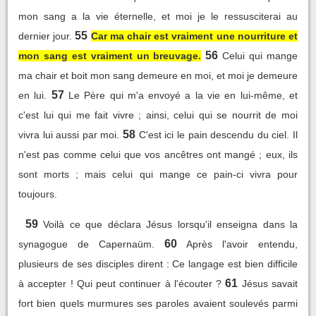
mon sang a la vie éternelle, et moi je le ressusciterai au
55
dernier jour.
Car ma chair est vraiment une nourriture et
56
mon sang est vraiment un breuvage.
Celui qui mange
ma chair et boit mon sang demeure en moi, et moi je demeure
57
en lui.
Le Père qui m'a envoyé a la vie en lui-même, et
c'est lui qui me fait vivre ; ainsi, celui qui se nourrit de moi
58
vivra lui aussi par moi.
C'est ici le pain descendu du ciel. Il
n'est pas comme celui que vos ancêtres ont mangé ; eux, ils
sont morts ; mais celui qui mange ce pain-ci vivra pour
toujours.
59
Voilà ce que déclara Jésus lorsqu'il enseigna dans la
60
synagogue de Capernaüm.
Après l'avoir entendu,
plusieurs de ses disciples dirent : Ce langage est bien difficile
61
à accepter ! Qui peut continuer à l'écouter ?
Jésus savait
fort bien quels murmures ses paroles avaient soulevés parmi