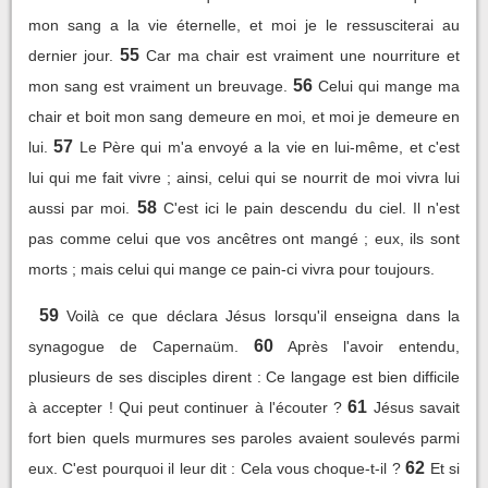
mon sang a la vie éternelle, et moi je le ressusciterai au
55
dernier jour.
Car ma chair est vraiment une nourriture et
56
mon sang est vraiment un breuvage.
Celui qui mange ma
chair et boit mon sang demeure en moi, et moi je demeure en
57
lui.
Le Père qui m'a envoyé a la vie en lui-même, et c'est
lui qui me fait vivre ; ainsi, celui qui se nourrit de moi vivra lui
58
aussi par moi.
C'est ici le pain descendu du ciel. Il n'est
pas comme celui que vos ancêtres ont mangé ; eux, ils sont
morts ; mais celui qui mange ce pain-ci vivra pour toujours.
59
Voilà ce que déclara Jésus lorsqu'il enseigna dans la
60
synagogue de Capernaüm.
Après l'avoir entendu,
plusieurs de ses disciples dirent : Ce langage est bien difficile
61
à accepter ! Qui peut continuer à l'écouter ?
Jésus savait
fort bien quels murmures ses paroles avaient soulevés parmi
62
eux. C'est pourquoi il leur dit : Cela vous choque-t-il ?
Et si