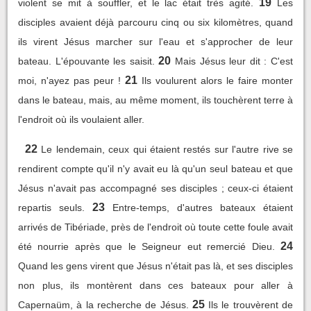
19
violent se mit à souffler, et le lac était très agité.
Les
disciples avaient déjà parcouru cinq ou six kilomètres, quand
ils virent Jésus marcher sur l'eau et s'approcher de leur
20
bateau. L'épouvante les saisit.
Mais Jésus leur dit : C'est
21
moi, n'ayez pas peur !
Ils voulurent alors le faire monter
dans le bateau, mais, au même moment, ils touchèrent terre à
l'endroit où ils voulaient aller.
22
Le lendemain, ceux qui étaient restés sur l'autre rive se
rendirent compte qu'il n'y avait eu là qu'un seul bateau et que
Jésus n'avait pas accompagné ses disciples ; ceux-ci étaient
23
repartis seuls.
Entre-temps, d'autres bateaux étaient
arrivés de Tibériade, près de l'endroit où toute cette foule avait
24
été nourrie après que le Seigneur eut remercié Dieu.
Quand les gens virent que Jésus n'était pas là, et ses disciples
non plus, ils montèrent dans ces bateaux pour aller à
25
Capernaüm, à la recherche de Jésus.
Ils le trouvèrent de