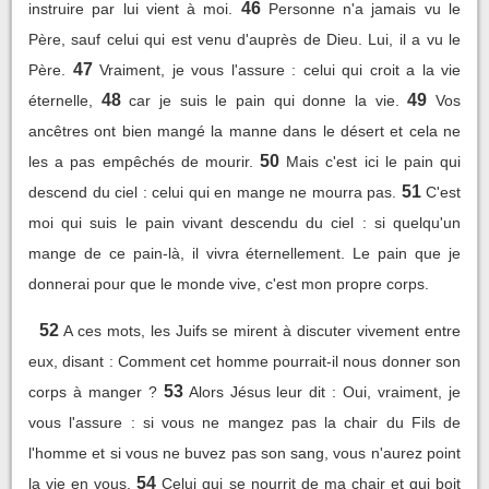
46
instruire par lui vient à moi.
Personne n'a jamais vu le
Père, sauf celui qui est venu d'auprès de Dieu. Lui, il a vu le
47
Père.
Vraiment, je vous l'assure : celui qui croit a la vie
48
49
éternelle,
car je suis le pain qui donne la vie.
Vos
ancêtres ont bien mangé la manne dans le désert et cela ne
50
les a pas empêchés de mourir.
Mais c'est ici le pain qui
51
descend du ciel : celui qui en mange ne mourra pas.
C'est
moi qui suis le pain vivant descendu du ciel : si quelqu'un
mange de ce pain-là, il vivra éternellement. Le pain que je
donnerai pour que le monde vive, c'est mon propre corps.
52
A ces mots, les Juifs se mirent à discuter vivement entre
eux, disant : Comment cet homme pourrait-il nous donner son
53
corps à manger ?
Alors Jésus leur dit : Oui, vraiment, je
vous l'assure : si vous ne mangez pas la chair du Fils de
l'homme et si vous ne buvez pas son sang, vous n'aurez point
54
la vie en vous.
Celui qui se nourrit de ma chair et qui boit