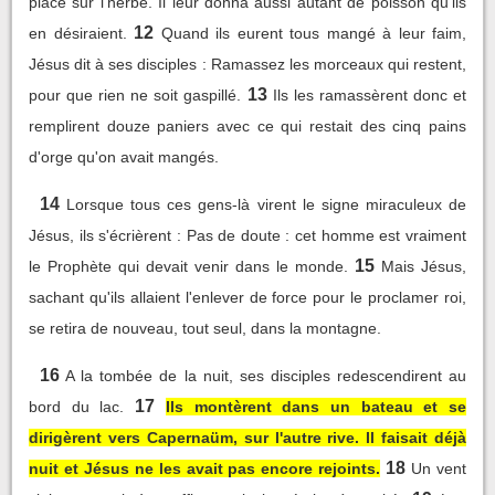
place sur l'herbe. Il leur donna aussi autant de poisson qu'ils
12
en désiraient.
Quand ils eurent tous mangé à leur faim,
Jésus dit à ses disciples : Ramassez les morceaux qui restent,
13
pour que rien ne soit gaspillé.
Ils les ramassèrent donc et
remplirent douze paniers avec ce qui restait des cinq pains
d'orge qu'on avait mangés.
14
Lorsque tous ces gens-là virent le signe miraculeux de
Jésus, ils s'écrièrent : Pas de doute : cet homme est vraiment
15
le Prophète qui devait venir dans le monde.
Mais Jésus,
sachant qu'ils allaient l'enlever de force pour le proclamer roi,
se retira de nouveau, tout seul, dans la montagne.
16
A la tombée de la nuit, ses disciples redescendirent au
17
bord du lac.
Ils montèrent dans un bateau et se
dirigèrent vers Capernaüm, sur l'autre rive. Il faisait déjà
18
nuit et Jésus ne les avait pas encore rejoints.
Un vent