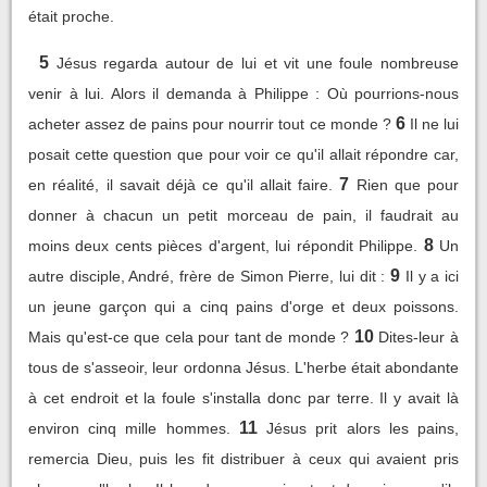
était proche.
5
Jésus regarda autour de lui et vit une foule nombreuse
venir à lui. Alors il demanda à Philippe : Où pourrions-nous
6
acheter assez de pains pour nourrir tout ce monde ?
Il ne lui
posait cette question que pour voir ce qu'il allait répondre car,
7
en réalité, il savait déjà ce qu'il allait faire.
Rien que pour
donner à chacun un petit morceau de pain, il faudrait au
8
moins deux cents pièces d'argent, lui répondit Philippe.
Un
9
autre disciple, André, frère de Simon Pierre, lui dit :
Il y a ici
un jeune garçon qui a cinq pains d'orge et deux poissons.
10
Mais qu'est-ce que cela pour tant de monde ?
Dites-leur à
tous de s'asseoir, leur ordonna Jésus. L'herbe était abondante
à cet endroit et la foule s'installa donc par terre. Il y avait là
11
environ cinq mille hommes.
Jésus prit alors les pains,
remercia Dieu, puis les fit distribuer à ceux qui avaient pris