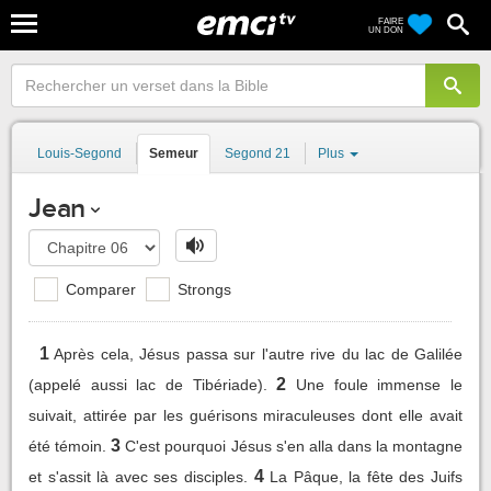
FAIRE
UN DON
Louis-Segond
Semeur
Segond 21
Plus
Jean
Comparer
Strongs
1
Après cela, Jésus passa sur l'autre rive du lac de Galilée
2
(appelé aussi lac de Tibériade).
Une foule immense le
suivait, attirée par les guérisons miraculeuses dont elle avait
3
été témoin.
C'est pourquoi Jésus s'en alla dans la montagne
4
et s'assit là avec ses disciples.
La Pâque, la fête des Juifs