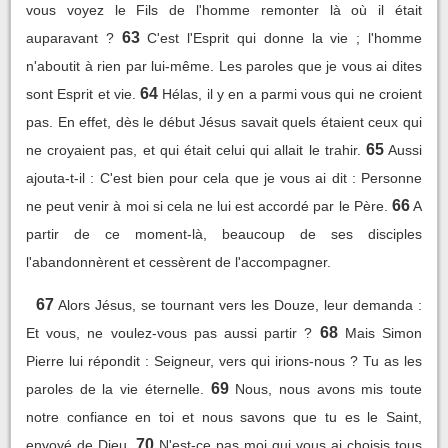
vous voyez le Fils de l'homme remonter là où il était
63
auparavant ?
C'est l'Esprit qui donne la vie ; l'homme
n'aboutit à rien par lui-même. Les paroles que je vous ai dites
64
sont Esprit et vie.
Hélas, il y en a parmi vous qui ne croient
pas. En effet, dès le début Jésus savait quels étaient ceux qui
65
ne croyaient pas, et qui était celui qui allait le trahir.
Aussi
ajouta-t-il : C'est bien pour cela que je vous ai dit : Personne
66
ne peut venir à moi si cela ne lui est accordé par le Père.
A
partir de ce moment-là, beaucoup de ses disciples
l'abandonnèrent et cessèrent de l'accompagner.
67
Alors Jésus, se tournant vers les Douze, leur demanda :
68
Et vous, ne voulez-vous pas aussi partir ?
Mais Simon
Pierre lui répondit : Seigneur, vers qui irions-nous ? Tu as les
69
paroles de la vie éternelle.
Nous, nous avons mis toute
notre confiance en toi et nous savons que tu es le Saint,
70
envoyé de Dieu.
N'est-ce pas moi qui vous ai choisis tous