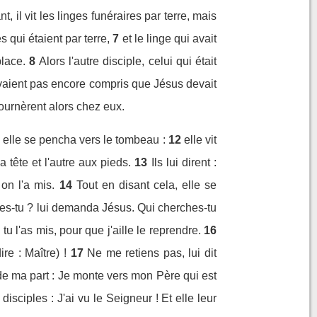
, il vit les linges funéraires par terre, mais
s qui étaient par terre,
7
et le linge qui avait
lace.
8
Alors l'autre disciple, celui qui était
'avaient pas encore compris que Jésus devait
tournèrent alors chez eux.
 elle se pencha vers le tombeau :
12
elle vit
 tête et l'autre aux pieds.
13
Ils lui dirent :
on l'a mis.
14
Tout en disant cela, elle se
es-tu ? lui demanda Jésus. Qui cherches-tu
 tu l'as mis, pour que j'aille le reprendre.
16
re : Maître) !
17
Ne me retiens pas, lui dit
 de ma part : Je monte vers mon Père qui est
sciples : J'ai vu le Seigneur ! Et elle leur