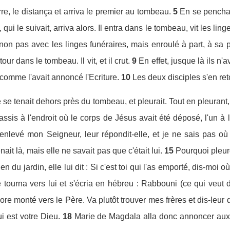
rre, le distança et arriva le premier au tombeau.
5
En se penchant
qui le suivait, arriva alors. Il entra dans le tombeau, vit les linge
non pas avec les linges funéraires, mais enroulé à part, à sa p
our dans le tombeau. Il vit, et il crut.
9
En effet, jusque là ils n
 comme l'avait annoncé l'Ecriture.
10
Les deux disciples s'en re
se tenait dehors près du tombeau, et pleurait. Tout en pleurant,
sis à l'endroit où le corps de Jésus avait été déposé, l'un à la
nlevé mon Seigneur, leur répondit-elle, et je ne sais pas où 
nait là, mais elle ne savait pas que c'était lui.
15
Pourquoi pleur
n du jardin, elle lui dit : Si c'est toi qui l'as emporté, dis-moi où
e tourna vers lui et s'écria en hébreu : Rabbouni (ce qui veut di
ore monté vers le Père. Va plutôt trouver mes frères et dis-leur
i est votre Dieu.
18
Marie de Magdala alla donc annoncer aux di