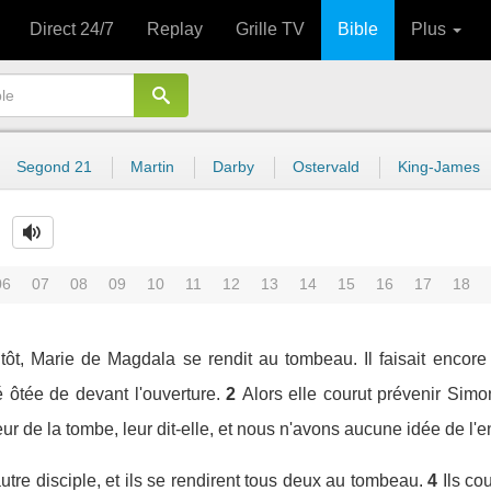
Direct 24/7
Replay
Grille TV
Bible
Plus
Segond 21
Martin
Darby
Ostervald
King-James
06
07
08
09
10
11
12
13
14
15
16
17
18
tôt, Marie de Magdala se rendit au tombeau. Il faisait encore 
é ôtée de devant l'ouverture.
2
Alors elle courut prévenir Simon
r de la tombe, leur dit-elle, et nous n'avons aucune idée de l'en
'autre disciple, et ils se rendirent tous deux au tombeau.
4
Ils co