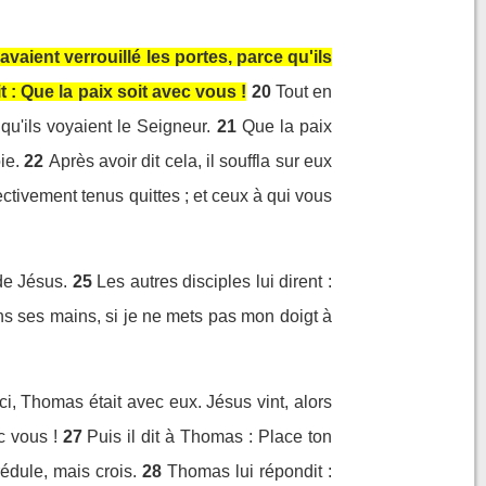
aient verrouillé les portes, parce qu'ils
it : Que la paix soit avec vous !
20
Tout en
qu'ils voyaient le Seigneur.
21
Que la paix
ie.
22
Après avoir dit cela, il souffla sur eux
ctivement tenus quittes ; et ceux à qui vous
de Jésus.
25
Les autres disciples lui dirent :
ans ses mains, si je ne mets pas mon doigt à
ci, Thomas était avec eux. Jésus vint, alors
c vous !
27
Puis il dit à Thomas : Place ton
édule, mais crois.
28
Thomas lui répondit :