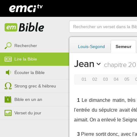
Rechercher
Louis-Segond
Semeur
Lire la Bible
Jean
chapitre 20
Écouter la Bible
01
02
03
04
05
Strong grec & hébreu
Bible en un an
1
Le dimanche matin, très 
l'entrée du sépulcre avait ét
Verset du jour
aimait. On a enlevé le Seigneu
3
Pierre sortit donc, avec l