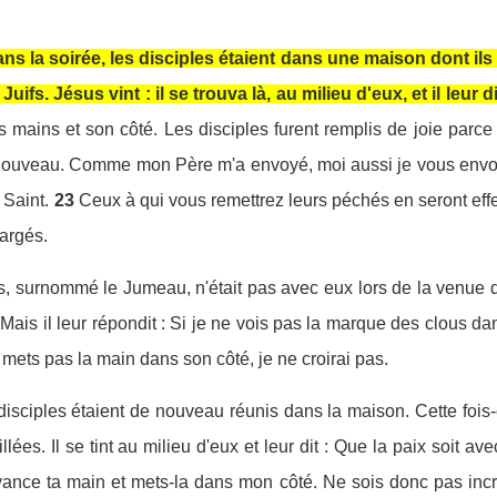
la soirée, les disciples étaient dans une maison dont ils av
ifs. Jésus vint : il se trouva là, au milieu d'eux, et il leur d
es mains et son côté. Les disciples furent remplis de joie parce 
de nouveau. Comme mon Père m'a envoyé, moi aussi je vous envo
 Saint.
23
Ceux à qui vous remettrez leurs péchés en seront effe
hargés.
 surnommé le Jumeau, n'était pas avec eux lors de la venue 
Mais il leur répondit : Si je ne vois pas la marque des clous d
e mets pas la main dans son côté, je ne croirai pas.
s disciples étaient de nouveau réunis dans la maison. Cette fois-
llées. Il se tint au milieu d'eux et leur dit : Que la paix soit ave
avance ta main et mets-la dans mon côté. Ne sois donc pas incr