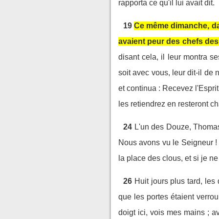
rapporta ce qu'il lui avait dit.
19
Ce même dimanche, dans 
avaient peur des chefs des Ju
disant cela, il leur montra s
soit avec vous, leur dit-il 
et continua : Recevez l'Esprit
les retiendrez en resteront c
24
L'un des Douze, Thomas,
Nous avons vu le Seigneur ! 
la place des clous, et si je n
26
Huit jours plus tard, le
que les portes étaient verroui
doigt ici, vois mes mains ; 