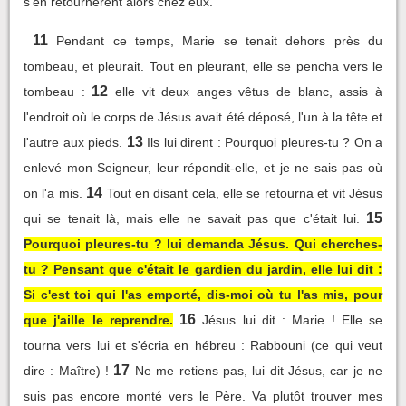
s'en retournèrent alors chez eux.
11
Pendant ce temps, Marie se tenait dehors près du
tombeau, et pleurait. Tout en pleurant, elle se pencha vers le
12
tombeau :
elle vit deux anges vêtus de blanc, assis à
l'endroit où le corps de Jésus avait été déposé, l'un à la tête et
13
l'autre aux pieds.
Ils lui dirent : Pourquoi pleures-tu ? On a
enlevé mon Seigneur, leur répondit-elle, et je ne sais pas où
14
on l'a mis.
Tout en disant cela, elle se retourna et vit Jésus
15
qui se tenait là, mais elle ne savait pas que c'était lui.
Pourquoi pleures-tu ? lui demanda Jésus. Qui cherches-
tu ? Pensant que c'était le gardien du jardin, elle lui dit :
Si c'est toi qui l'as emporté, dis-moi où tu l'as mis, pour
16
que j'aille le reprendre.
Jésus lui dit : Marie ! Elle se
tourna vers lui et s'écria en hébreu : Rabbouni (ce qui veut
17
dire : Maître) !
Ne me retiens pas, lui dit Jésus, car je ne
suis pas encore monté vers le Père. Va plutôt trouver mes