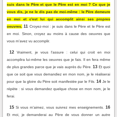
suis dans le Père et que le Père est en moi ? Ce que je
vous dis, je ne le dis pas de moi-même : le Père demeure
en moi et c'est lui qui accomplit ainsi ses propres
11
oeuvres.
Croyez-moi : je suis dans le Père et le Père est
en moi. Sinon, croyez au moins à cause des oeuvres que
vous m'avez vu accomplir.
12
Vraiment, je vous l'assure : celui qui croit en moi
accomplira lui-même les oeuvres que je fais. Il en fera même
13
de plus grandes parce que je vais auprès du Père.
Et quoi
que ce soit que vous demandiez en mon nom, je le réaliserai
14
pour que la gloire du Père soit manifestée par le Fils.
Je le
répète : si vous demandez quelque chose en mon nom, je le
ferai.
15
16
Si vous m'aimez, vous suivrez mes enseignements.
Et moi, je demanderai au Père de vous donner un autre