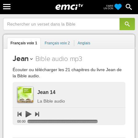
FAIRE
UN DON
Français voix 1
Français voix 2
Anglais
Jean
Bible audio mp3
Écouter ou télécharger les 21 chapitres du livre Jean de
la Bible audio.
Jean 14
La Bible audio
00:00