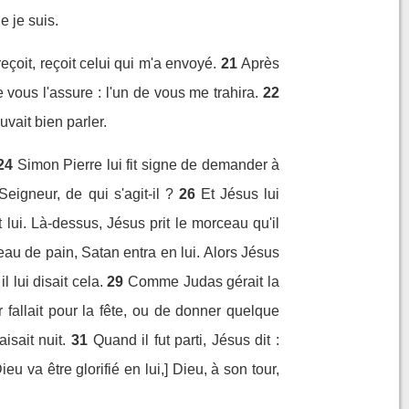
e je suis.
eçoit, reçoit celui qui m'a envoyé.
21
Après
e vous l'assure : l'un de vous me trahira.
22
uvait bien parler.
24
Simon Pierre lui fit signe de demander à
eigneur, de qui s'agit-il ?
26
Et Jésus lui
 lui. Là-dessus, Jésus prit le morceau qu'il
u de pain, Satan entra en lui. Alors Jésus
 lui disait cela.
29
Comme Judas gérait la
fallait pour la fête, ou de donner quelque
isait nuit.
31
Quand il fut parti, Jésus dit :
eu va être glorifié en lui,] Dieu, à son tour,