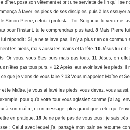
le dîner, posa son vêtement et prit une serviette de lin qu'il se no
mença à laver les pieds de ses disciples, puis à les essuyer ave
de Simon Pierre, celui-ci protesta : Toi, Seigneur, tu veux me la
as pour l'instant, tu le comprendras plus tard.
8
Mais Pierre lu
ui répondit : Si je ne te lave pas, il n'y a plus rien de commun e
ent les pieds, mais aussi les mains et la tête.
10
Jésus lui dit :
ieds. Or vous, vous êtes purs mais pas tous.
11
Jésus, en effet,
ous n'êtes pas tous purs. »
12
Après leur avoir lavé les pieds, il 
s ce que je viens de vous faire ?
13
Vous m'appelez Maître et Seig
 et le Maître, je vous ai lavé les pieds, vous devez, vous aussi,
exemple, pour qu'à votre tour vous agissiez comme j'ai agi en
eur à son maître, ni un messager plus grand que celui qui l'envo
ttre en pratique.
18
Je ne parle pas de vous tous : je sais très 
lisse : Celui avec lequel j'ai partagé mon pain se retourne con