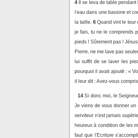
4
Il se leva de table pendant 
l'eau dans une bassine et com
la taille.
6
Quand vint le tour 
je fais, tu ne le comprends p
pieds ! Sûrement pas ! Jésus l
Pierre, ne me lave pas seulem
lui suffit de se laver les p
pourquoi il avait ajouté : « V
il leur dit : Avez-vous compri
14
Si donc moi, le Seigneur
Je viens de vous donner un 
serviteur n'est jamais supéri
heureux à condition de les me
faut que l'Ecriture s'accomp