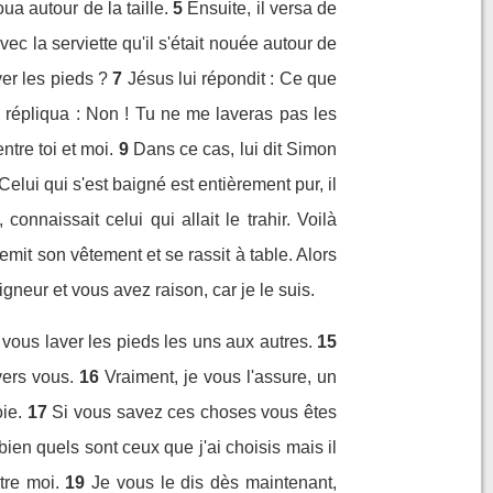
ua autour de la taille.
5
Ensuite, il versa de
c la serviette qu'il s'était nouée autour de
ver les pieds ?
7
Jésus lui répondit : Ce que
i répliqua : Non ! Tu ne me laveras pas les
ntre toi et moi.
9
Dans ce cas, lui dit Simon
 Celui qui s'est baigné est entièrement pur, il
 connaissait celui qui allait le trahir. Voilà
remit son vêtement et se rassit à table. Alors
neur et vous avez raison, car je le suis.
 vous laver les pieds les uns aux autres.
15
vers vous.
16
Vraiment, je vous l'assure, un
ie.
17
Si vous savez ces choses vous êtes
bien quels sont ceux que j'ai choisis mais il
tre moi.
19
Je vous le dis dès maintenant,