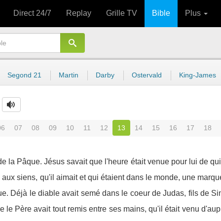
Direct 24/7
Replay
Grille TV
Bible
Plus
Segond 21
Martin
Darby
Ostervald
King-James
06
07
08
09
10
11
12
13
14
15
16
17
18
e de la Pâque. Jésus savait que l'heure était venue pour lui de q
a aux siens, qu'il aimait et qui étaient dans le monde, une mar
. Déjà le diable avait semé dans le coeur de Judas, fils de Simon
 le Père avait tout remis entre ses mains, qu'il était venu d'aupr