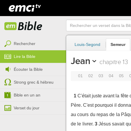
Rechercher
Louis-Segond
Semeur
Lire la Bible
Jean
chapitre 13
Écouter la Bible
01
02
03
04
05
Strong grec & hébreu
Bible en un an
1
C'était juste avant la fêt
Père. C'est pourquoi il donn
Verset du jour
au cours du repas de la Pâque
de le livrer.
3
Jésus savait que