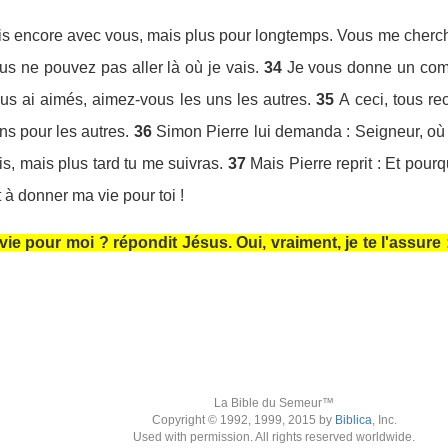
is encore avec vous, mais plus pour longtemps. Vous me chercherez
us ne pouvez pas aller là où je vais.
34
Je vous donne un com
us ai aimés, aimez-vous les uns les autres.
35
A ceci, tous re
ns pour les autres.
36
Simon Pierre lui demanda : Seigneur, où 
is, mais plus tard tu me suivras.
37
Mais Pierre reprit : Et pour
 à donner ma vie pour toi !
vie pour moi ? répondit Jésus. Oui, vraiment, je te l'assure
La Bible du Semeur™
Copyright © 1992, 1999, 2015 by
Biblica
, Inc.
Used with permission. All rights reserved worldwide.