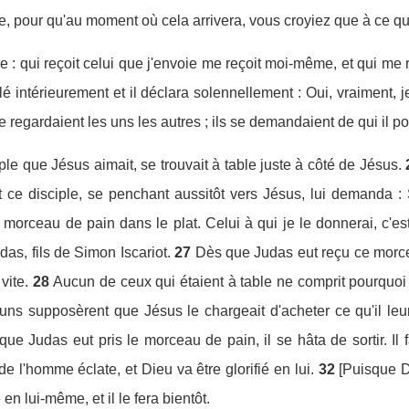
e, pour qu'au moment où cela arrivera, vous croyiez que à ce qu
e : qui reçoit celui que j'envoie me reçoit moi-même, et qui me r
blé intérieurement et il déclara solennellement : Oui, vraiment, j
 regardaient les uns les autres ; ils se demandaient de qui il po
iple que Jésus aimait, se trouvait à table juste à côté de Jésus.
t ce disciple, se penchant aussitôt vers Jésus, lui demanda : S
 morceau de pain dans le plat. Celui à qui je le donnerai, c'est
das, fils de Simon Iscariot.
27
Dès que Judas eut reçu ce morcea
 vite.
28
Aucun de ceux qui étaient à table ne comprit pourquoi il
s supposèrent que Jésus le chargeait d'acheter ce qu'il leur 
ue Judas eut pris le morceau de pain, il se hâta de sortir. Il fa
de l'homme éclate, et Dieu va être glorifié en lui.
32
[Puisque Di
 en lui-même, et il le fera bientôt.