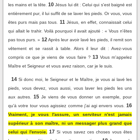
10
les mains et la tête.
Jésus lui dit : Celui qui s'est baigné est
entièrement pur, il lui suffit de se laver les pieds. Or vous, vous
11
êtes purs mais pas tous.
Jésus, en effet, connaissait celui
qui allait le trahir. Voilà pourquoi il avait ajouté : « Vous n'êtes
12
pas tous purs. »
Après leur avoir lavé les pieds, il remit son
vêtement et se rassit à table. Alors il leur dit : Avez-vous
13
compris ce que je viens de vous faire ?
Vous m'appelez
Maître et Seigneur et vous avez raison, car je le suis.
14
Si donc moi, le Seigneur et le Maître, je vous ai lavé les
pieds, vous devez, vous aussi, vous laver les pieds les uns
15
aux autres.
Je viens de vous donner un exemple, pour
16
qu'à votre tour vous agissiez comme j'ai agi envers vous.
Vraiment, je vous l'assure, un serviteur n'est jamais
supérieur à son maître, ni un messager plus grand que
17
celui qui l'envoie.
Si vous savez ces choses vous êtes