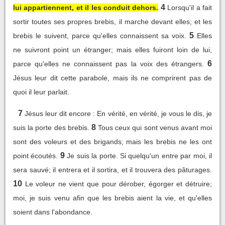
4
lui appartiennent, et il les conduit dehors.
Lorsqu'il a fait
sortir toutes ses propres brebis, il marche devant elles; et les
5
brebis le suivent, parce qu'elles connaissent sa voix.
Elles
ne suivront point un étranger; mais elles fuiront loin de lui,
6
parce qu'elles ne connaissent pas la voix des étrangers.
Jésus leur dit cette parabole, mais ils ne comprirent pas de
quoi il leur parlait.
7
Jésus leur dit encore : En vérité, en vérité, je vous le dis, je
8
suis la porte des brebis.
Tous ceux qui sont venus avant moi
sont des voleurs et des brigands; mais les brebis ne les ont
9
point écoutés.
Je suis la porte. Si quelqu'un entre par moi, il
sera sauvé; il entrera et il sortira, et il trouvera des pâturages.
10
Le voleur ne vient que pour dérober, égorger et détruire;
moi, je suis venu afin que les brebis aient la vie, et qu'elles
soient dans l'abondance.