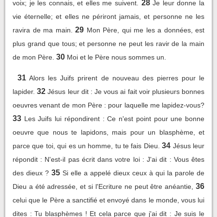
28
voix; je les connais, et elles me suivent.
Je leur donne la
vie éternelle; et elles ne périront jamais, et personne ne les
29
ravira de ma main.
Mon Père, qui me les a données, est
plus grand que tous; et personne ne peut les ravir de la main
30
de mon Père.
Moi et le Père nous sommes un.
31
Alors les Juifs prirent de nouveau des pierres pour le
32
lapider.
Jésus leur dit : Je vous ai fait voir plusieurs bonnes
oeuvres venant de mon Père : pour laquelle me lapidez-vous?
33
Les Juifs lui répondirent : Ce n'est point pour une bonne
oeuvre que nous te lapidons, mais pour un blasphème, et
34
parce que toi, qui es un homme, tu te fais Dieu.
Jésus leur
répondit : N'est-il pas écrit dans votre loi : J'ai dit : Vous êtes
35
des dieux ?
Si elle a appelé dieux ceux à qui la parole de
36
Dieu a été adressée, et si l'Ecriture ne peut être anéantie,
celui que le Père a sanctifié et envoyé dans le monde, vous lui
dites : Tu blasphèmes ! Et cela parce que j'ai dit : Je suis le