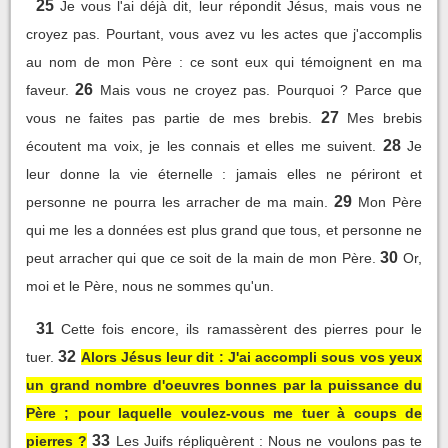
25
Je vous l'ai déjà dit, leur répondit Jésus, mais vous ne
croyez pas. Pourtant, vous avez vu les actes que j'accomplis
au nom de mon Père : ce sont eux qui témoignent en ma
26
faveur.
Mais vous ne croyez pas. Pourquoi ? Parce que
27
vous ne faites pas partie de mes brebis.
Mes brebis
28
écoutent ma voix, je les connais et elles me suivent.
Je
leur donne la vie éternelle : jamais elles ne périront et
29
personne ne pourra les arracher de ma main.
Mon Père
qui me les a données est plus grand que tous, et personne ne
30
peut arracher qui que ce soit de la main de mon Père.
Or,
moi et le Père, nous ne sommes qu'un.
31
Cette fois encore, ils ramassèrent des pierres pour le
32
tuer.
Alors Jésus leur dit : J'ai accompli sous vos yeux
un grand nombre d'oeuvres bonnes par la puissance du
Père ; pour laquelle voulez-vous me tuer à coups de
33
pierres ?
Les Juifs répliquèrent : Nous ne voulons pas te