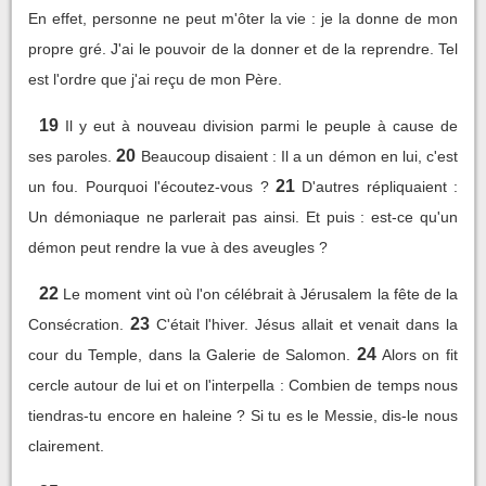
En effet, personne ne peut m'ôter la vie : je la donne de mon
propre gré. J'ai le pouvoir de la donner et de la reprendre. Tel
est l'ordre que j'ai reçu de mon Père.
19
Il y eut à nouveau division parmi le peuple à cause de
20
ses paroles.
Beaucoup disaient : Il a un démon en lui, c'est
21
un fou. Pourquoi l'écoutez-vous ?
D'autres répliquaient :
Un démoniaque ne parlerait pas ainsi. Et puis : est-ce qu'un
démon peut rendre la vue à des aveugles ?
22
Le moment vint où l'on célébrait à Jérusalem la fête de la
23
Consécration.
C'était l'hiver. Jésus allait et venait dans la
24
cour du Temple, dans la Galerie de Salomon.
Alors on fit
cercle autour de lui et on l'interpella : Combien de temps nous
tiendras-tu encore en haleine ? Si tu es le Messie, dis-le nous
clairement.