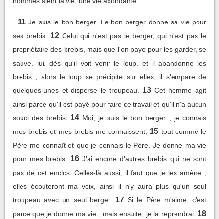
hommes aient la vie, une vie abondante.
11
Je suis le bon berger. Le bon berger donne sa vie pour
12
ses brebis.
Celui qui n'est pas le berger, qui n'est pas le
propriétaire des brebis, mais que l'on paye pour les garder, se
sauve, lui, dès qu'il voit venir le loup, et il abandonne les
brebis ; alors le loup se précipite sur elles, il s'empare de
13
quelques-unes et disperse le troupeau.
Cet homme agit
ainsi parce qu'il est payé pour faire ce travail et qu'il n'a aucun
14
souci des brebis.
Moi, je suis le bon berger ; je connais
15
mes brebis et mes brebis me connaissent,
tout comme le
Père me connaît et que je connais le Père. Je donne ma vie
16
pour mes brebis.
J'ai encore d'autres brebis qui ne sont
pas de cet enclos. Celles-là aussi, il faut que je les amène ;
elles écouteront ma voix, ainsi il n'y aura plus qu'un seul
17
troupeau avec un seul berger.
Si le Père m'aime, c'est
18
parce que je donne ma vie ; mais ensuite, je la reprendrai.