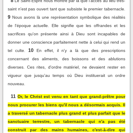
8
Le Saint-Esprit nous montre par là que l'accès au lieu très-
saint n'est pas ouvert tant que subsiste le premier tabernacle.
9
Nous avons là une représentation symbolique des réalités
de l'époque actuelle. Elle signifie que les offrandes et les
sacrifices qu'on présente ainsi à Dieu sont incapables de
donner une conscience parfaitement nette à celui qui rend un
10
tel culte.
En effet, il n'y a là que des prescriptions
concernant des aliments, des boissons et des ablutions
diverses. Ces rites, d'ordre matériel, ne devaient rester en
vigueur que jusqu'au temps où Dieu instituerait un ordre
nouveau.
11
Or, le Christ est venu en tant que grand-prêtre pour
nous procurer les biens qu'il nous a désormais acquis. Il
a traversé un tabernacle plus grand et plus parfait que le
sanctuaire terrestre, un tabernacle qui n'a pas été
construit par des mains humaines, c'est-à-dire qui