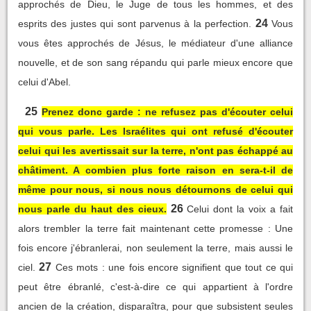
approchés de Dieu, le Juge de tous les hommes, et des
24
esprits des justes qui sont parvenus à la perfection.
Vous
vous êtes approchés de Jésus, le médiateur d'une alliance
nouvelle, et de son sang répandu qui parle mieux encore que
celui d'Abel.
25
Prenez donc garde : ne refusez pas d'écouter celui
qui vous parle. Les Israélites qui ont refusé d'écouter
celui qui les avertissait sur la terre, n'ont pas échappé au
châtiment. A combien plus forte raison en sera-t-il de
même pour nous, si nous nous détournons de celui qui
26
nous parle du haut des cieux.
Celui dont la voix a fait
alors trembler la terre fait maintenant cette promesse : Une
fois encore j'ébranlerai, non seulement la terre, mais aussi le
27
ciel.
Ces mots : une fois encore signifient que tout ce qui
peut être ébranlé, c'est-à-dire ce qui appartient à l'ordre
ancien de la création, disparaîtra, pour que subsistent seules