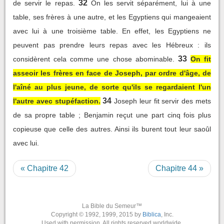
32
de servir le repas.
On les servit séparément, lui à une
table, ses frères à une autre, et les Egyptiens qui mangeaient
avec lui à une troisième table. En effet, les Egyptiens ne
peuvent pas prendre leurs repas avec les Hébreux : ils
33
considèrent cela comme une chose abominable.
On fit
asseoir les frères en face de Joseph, par ordre d'âge, de
l'aîné au plus jeune, de sorte qu'ils se regardaient l'un
34
l'autre avec stupéfaction.
Joseph leur fit servir des mets
de sa propre table ; Benjamin reçut une part cinq fois plus
copieuse que celle des autres. Ainsi ils burent tout leur saoûl
avec lui.
« Chapitre 42
Chapitre 44 »
La Bible du Semeur™
Copyright © 1992, 1999, 2015 by
Biblica
, Inc.
Used with permission. All rights reserved worldwide.