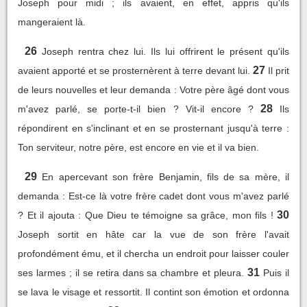
Joseph pour midi ; ils avaient, en effet, appris qu'ils
mangeraient là.
26
Joseph rentra chez lui. Ils lui offrirent le présent qu'ils
27
avaient apporté et se prosternèrent à terre devant lui.
Il prit
de leurs nouvelles et leur demanda : Votre père âgé dont vous
28
m'avez parlé, se porte-t-il bien ? Vit-il encore ?
Ils
répondirent en s'inclinant et en se prosternant jusqu'à terre :
Ton serviteur, notre père, est encore en vie et il va bien.
29
En apercevant son frère Benjamin, fils de sa mère, il
demanda : Est-ce là votre frère cadet dont vous m'avez parlé
30
? Et il ajouta : Que Dieu te témoigne sa grâce, mon fils !
Joseph sortit en hâte car la vue de son frère l'avait
profondément ému, et il chercha un endroit pour laisser couler
31
ses larmes ; il se retira dans sa chambre et pleura.
Puis il
se lava le visage et ressortit. Il contint son émotion et ordonna