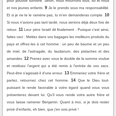
pour pouvoir survivre. Sinon, nous mourrons tous, toi et nous
9
et nos jeunes enfants.
Je le prends sous ma responsabilité.
10
Et si je ne te le ramène pas, tu m'en demanderas compte.
Si nous n'avions pas tant tardé, nous serions déjà deux fois de
11
retour.
Leur père Israël dit finalement : Puisque c'est ainsi,
faites ceci : Mettez dans vos bagages les meilleurs produits du
pays et offrez-les à cet homme : un peu de baume et un peu
de miel, de l'astragale, du laudanum, des pistaches et des
12
amandes.
Prenez avec vous le double de la somme voulue
et restituez l'argent qui a été remis à l'entrée de vos sacs.
13
Peut-être s'agissait-il d'une erreur.
Emmenez votre frère et
14
partez, retournez chez cet homme.
Que le Dieu tout-
puissant le rende favorable à votre égard quand vous vous
présenterez devant lui. Qu'il vous rende votre autre frère et
vous laisse ramener Benjamin. Quant à moi, si je dois rester
privé d'enfants, eh bien, que j'en sois privé !