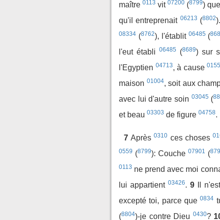
0113
07200
8799
maître
vit
(
) que
06213
8802
qu'il entreprenait
(
)
08334
8762
06485
86
(
), l'établit
(
06485
8689
l'eut établi
(
) sur
04713
015
l'Egyptien
, à cause
01004
maison
, soit aux cham
03045
8
avec lui d'autre soin
(
03303
04758
et beau
de figure
.
0310
01
7
Après
ces choses
0559
8799
07901
87
(
): Couche
(
0113
ne prend avec moi conn
03426
lui appartient
.
9
Il n'e
0834
excepté toi, parce que
t
8804
0430
(
)-je contre Dieu
?
1