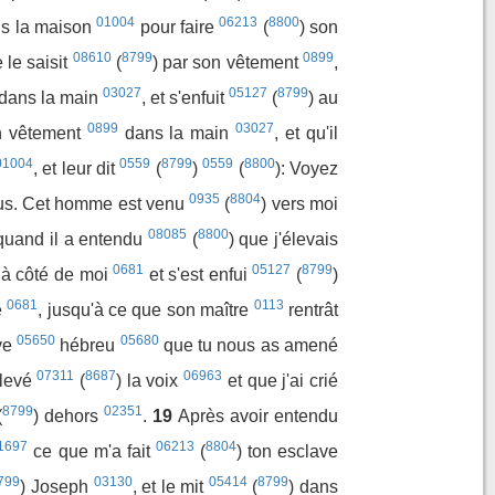
01004
06213
8800
ans la maison
pour faire
(
) son
08610
8799
0899
e le saisit
(
) par son vêtement
,
03027
05127
8799
dans la main
, et s'enfuit
(
) au
0899
03027
n vêtement
dans la main
, et qu'il
01004
0559
8799
0559
8800
, et leur dit
(
)
(
): Voyez
0935
8804
us. Cet homme est venu
(
) vers moi
08085
8800
quand il a entendu
(
) que j'élevais
0681
05127
8799
à côté de moi
et s'est enfui
(
)
0681
0113
e
, jusqu'à ce que son maître
rentrât
05650
05680
ave
hébreu
que tu nous as amené
07311
8687
06963
élevé
(
) la voix
et que j'ai crié
8799
02351
(
) dehors
.
19
Après avoir entendu
1697
06213
8804
ce que m'a fait
(
) ton esclave
799
03130
05414
8799
) Joseph
, et le mit
(
) dans