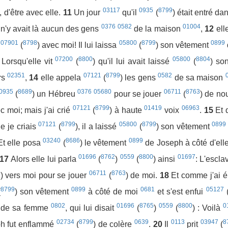
03117
0935
8799
, d'être avec elle.
11
Un jour
qu'il
(
) était entré d
0376
0582
01004
l n'y avait là aucun des gens
de la maison
,
12
ell
07901
8798
05800
8799
0899
e
(
) avec moi! Il lui laissa
(
) son vêtement
07200
8800
05800
8804
Lorsqu'elle vit
(
) qu'il lui avait laissé
(
) so
02351
07121
8799
0582
rs
,
14
elle appela
(
) les gens
de sa maison
0935
8689
0376
05680
06711
8763
(
) un Hébreu
pour se jouer
(
) de no
07121
8799
01419
06963
c moi; mais j'ai crié
(
) à haute
voix
.
15
Et 
07121
8799
05800
8799
0899
e je criais
(
), il a laissé
(
) son vêtement
03240
8686
0899
Et elle posa
(
) le vêtement
de Joseph à côté d'ell
01696
8762
0559
8800
01697
17
Alors elle lui parla
(
)
(
) ainsi
: L'escl
4
06711
8763
) vers moi pour se jouer
(
) de moi.
18
Et comme j'ai 
8799
0899
0681
05127
(
) son vêtement
à côté de moi
et s'est enfui
0802
01696
8765
0559
8800
0
de sa femme
, qui lui disait
(
)
(
) : Voilà
02734
8799
0639
0113
03947
8
h fut enflammé
(
) de colère
.
20
Il
prit
(