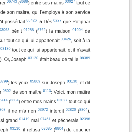
06743
8688
03027
érer
(
) entre ses mains
tout ce
de son maître, qui l'employa à son service
03426
0227
u'il possédait
.
5
Dès
que Potiphar
03068
01288
8762
01004
bénit
(
) la maison
de
03426
sur tout ce qui lui appartenait
, soit à la
03130
h
tout ce qui lui appartenait, et il n'avait
03130
08389
). Or, Joseph
était beau de taille
8799
05869
03130
) les yeux
sur Joseph
, et dit
0802
0113
me
de son maître
: Voici, mon maître
5414
8804
03027
(
) entre mes mains
tout ce qui
808
03972
02820
8804
il ne m'a rien
interdit
(
),
01419
07451
02398
ssi grand
mal
et pécherais
03130
08085
8804
seph
, il refusa
(
) de coucher