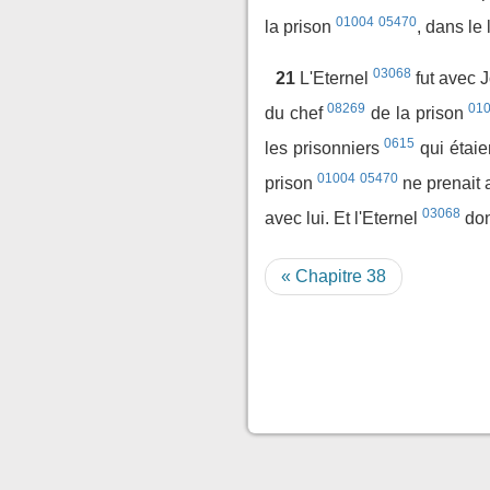
01004
05470
la prison
, dans le
03068
21
L'Eternel
fut avec 
08269
01
du chef
de la prison
0615
les prisonniers
qui étaie
01004
05470
prison
ne prenait
03068
avec lui. Et l'Eternel
don
« Chapitre 38