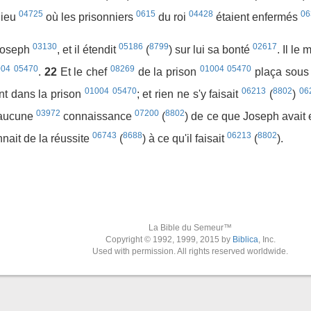
04725
0615
04428
06
 lieu
où les prisonniers
du roi
étaient enfermés
03130
05186
8799
02617
Joseph
, et il étendit
(
) sur lui sa bonté
. Il le 
004
05470
08269
01004
05470
.
22
Et le chef
de la prison
plaça sous
01004
05470
06213
8802
06
nt dans la prison
; et rien ne s'y faisait
(
)
03972
07200
8802
 aucune
connaissance
(
) de ce que Joseph avait
06743
8688
06213
8802
nait de la réussite
(
) à ce qu'il faisait
(
).
La Bible du Semeur™
Copyright © 1992, 1999, 2015 by
Biblica
, Inc.
Used with permission. All rights reserved worldwide.