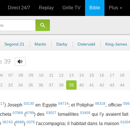
Direct 24/7
Replay
Grille TV
Bible
Plus
Segond 21
Martin
Darby
Ostervald
King-James
e 39
06
07
08
09
10
11
12
13
14
15
16
17
18
32
33
34
35
36
37
38
39
40
41
42
43
44
717
03130
04714
06318
056
) Joseph
en Egypte
; et Potiphar
, officier
07069
8799
03027
03459
'acheta
(
) des
Ismaélites
qui l'y avaient fai
06743
8688
0376
0100
té
(
)
l'accompagna; il habitait dans la maison