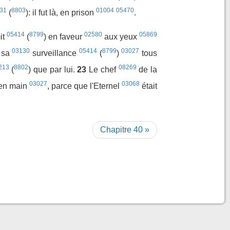
31
8803
01004
05470
(
): il fut là, en prison
.
05414
8799
02580
05869
mit
(
) en faveur
aux yeux
03130
05414
8799
03027
 sa
surveillance
(
)
tous
213
8802
08269
(
) que par lui.
23
Le chef
de la
03027
03068
 en main
, parce que l'Eternel
était
Chapitre 40 »