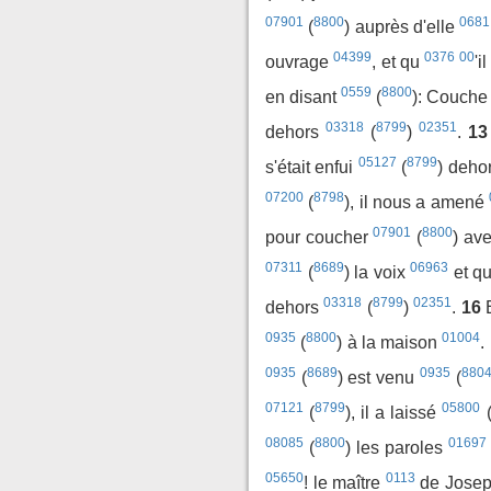
07901
8800
0681
(
) auprès d'elle
04399
0376
00
ouvrage
, et qu
'i
0559
8800
en disant
(
): Couch
03318
8799
02351
dehors
(
)
.
13
05127
8799
s'était enfui
(
) deho
07200
8798
(
), il nous a amené
07901
8800
pour coucher
(
) ave
07311
8689
06963
(
) la voix
et qu
03318
8799
02351
dehors
(
)
.
16
0935
8800
01004
(
) à la maison
.
0935
8689
0935
880
(
) est venu
(
07121
8799
05800
(
), il a laissé
08085
8800
01697
(
) les paroles
05650
0113
! le maître
de Josep