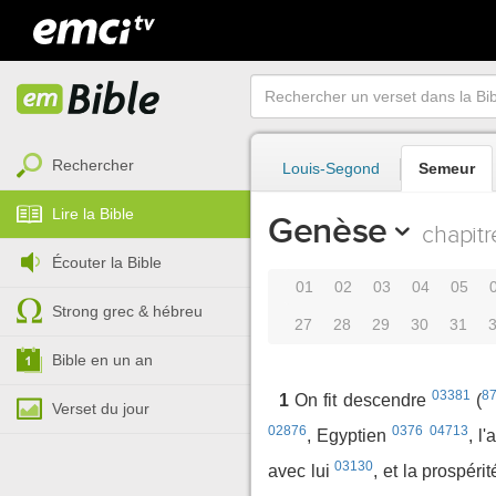
Rechercher
Louis-Segond
Semeur
Lire la Bible
Genèse
chapitr
Écouter la Bible
01
02
03
04
05
Strong grec & hébreu
27
28
29
30
31
Bible en un an
03381
8
1
On fit descendre
(
Verset du jour
02876
0376
04713
, Egyptien
, l
03130
avec lui
, et la prospéri