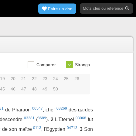
Faire un don
Comparer
Strongs
19
20
21
22
23
24
25
26
45
46
47
48
49
50
31
06547
08269
de Pharaon
, chef
des gardes
03381
8689
03068
t descendre
(
).
2
L'Eternel
fut
4
0113
04713
de son maître
, l'Egyptien
.
3
Son