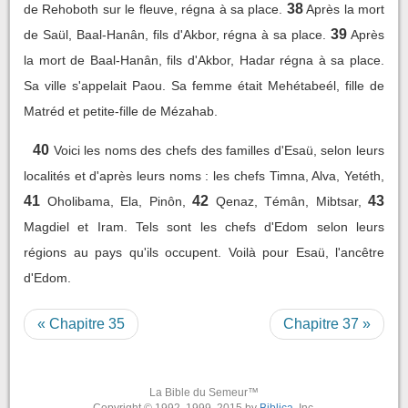
38
de Rehoboth sur le fleuve, régna à sa place.
Après la mort
39
de Saül, Baal-Hanân, fils d'Akbor, régna à sa place.
Après
la mort de Baal-Hanân, fils d'Akbor, Hadar régna à sa place.
Sa ville s'appelait Paou. Sa femme était Mehétabeél, fille de
Matréd et petite-fille de Mézahab.
40
Voici les noms des chefs des familles d'Esaü, selon leurs
localités et d'après leurs noms : les chefs Timna, Alva, Yetéth,
41
42
43
Oholibama, Ela, Pinôn,
Qenaz, Témân, Mibtsar,
Magdiel et Iram. Tels sont les chefs d'Edom selon leurs
régions au pays qu'ils occupent. Voilà pour Esaü, l'ancêtre
d'Edom.
« Chapitre 35
Chapitre 37 »
La Bible du Semeur™
Copyright © 1992, 1999, 2015 by
Biblica
, Inc.