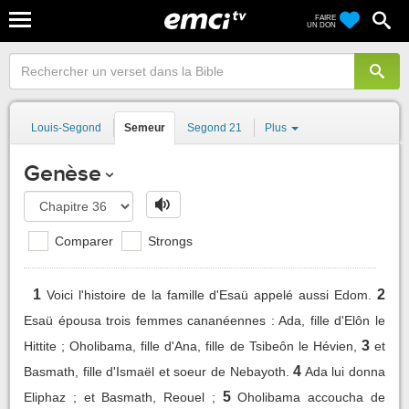
FAIRE
UN DON
Louis-Segond
Semeur
Segond 21
Plus
Genèse
Comparer
Strongs
1
2
Voici l'histoire de la famille d'Esaü appelé aussi Edom.
Esaü épousa trois femmes cananéennes : Ada, fille d'Elôn le
3
Hittite ; Oholibama, fille d'Ana, fille de Tsibeôn le Hévien,
et
4
Basmath, fille d'Ismaël et soeur de Nebayoth.
Ada lui donna
5
Eliphaz ; et Basmath, Reouel ;
Oholibama accoucha de