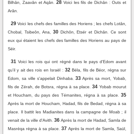
28
Bilhân, Zaavân et Aqân.
Voici les fils de Dichân : Outs et
Arân.
29
Voici les chefs des familles des Horiens ; les chefs Lotân,
30
Chobal, Tsibeôn, Ana,
Dichôn, Etsér et Dichân. Ce sont
eux qui étaient les chefs des familles des Horiens au pays de
Séir.
31
Voici les rois qui ont régné dans le pays d'Edom avant
32
qu'il y ait des rois en Israël :
Béla, fils de Béor, régna sur
33
Edom, sa ville s'appelait Dinhaba.
Après sa mort, Yobab,
34
fils de Zérah, de Botsra, régna à sa place.
Yobab mourut
35
et Houcham, du pays des Témanites, régna à sa place.
Après la mort de Houcham, Hadad, fils de Bedad, régna à sa
place. Il battit les Madianites dans la campagne de Moab ; il
36
venait de la ville d'Avith.
Après la mort de Hadad, Samla de
37
Masréqa régna à sa place.
Après la mort de Samla, Saül,