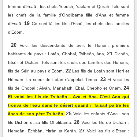
femme d'Esaü : les chefs Yeouch, Yaelam et Qorah. Tels sont
les chefs de la famille d'Oholibama fille d'Ana et femme
19
d'Esaü.
Ce sont là les fils d'Esaü, les chefs des familles
d'Edom.
20
Voici les descendants de Séir, le Horien, premiers
21
habitants du pays : Lotân, Chobal, Tsibeôn, Ana,
Dichôn,
Etsér et Dichân. Tels sont les chefs des familles des Horiens,
22
fils de Séir, au pays d'Edom.
Les fils de Lotân sont Hori et
23
Hémam. La soeur de Lotân s'appelait Timna.
Et voici les
24
fils de Chobal : Alvân, Manahath, Ebal, Chepho et Onam.
Et voici les fils de Tsibeôn : Ava et Ana. C'est Ana qui
trouva de l'eau dans le désert quand il faisait paître les
25
ânes de son père Tsibeôn.
Voici les enfants d'Ana : son
26
fils Dichôn et sa fille Oholibama.
Voici les fils de Dichân :
27
Hemdân, Echbân, Yitrân et Kerân.
Voici les fils d'Etser :