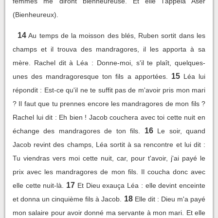
femmes me diront bienheureuse. Et elle l'appela Aser
(Bienheureux).
14
Au temps de la moisson des blés, Ruben sortit dans les
champs et il trouva des mandragores, il les apporta à sa
mère. Rachel dit à Léa : Donne-moi, s'il te plaît, quelques-
15
unes des mandragoresque ton fils a apportées.
Léa lui
répondit : Est-ce qu'il ne te suffit pas de m'avoir pris mon mari
? Il faut que tu prennes encore les mandragores de mon fils ?
Rachel lui dit : Eh bien ! Jacob couchera avec toi cette nuit en
16
échange des mandragores de ton fils.
Le soir, quand
Jacob revint des champs, Léa sortit à sa rencontre et lui dit :
Tu viendras vers moi cette nuit, car, pour t'avoir, j'ai payé le
prix avec les mandragores de mon fils. Il coucha donc avec
17
elle cette nuit-là.
Et Dieu exauça Léa : elle devint enceinte
18
et donna un cinquième fils à Jacob.
Elle dit : Dieu m'a payé
mon salaire pour avoir donné ma servante à mon mari. Et elle