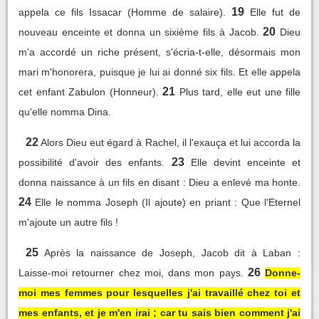
19
appela ce fils Issacar (Homme de salaire).
Elle fut de
20
nouveau enceinte et donna un sixième fils à Jacob.
Dieu
m'a accordé un riche présent, s'écria-t-elle, désormais mon
mari m'honorera, puisque je lui ai donné six fils. Et elle appela
21
cet enfant Zabulon (Honneur).
Plus tard, elle eut une fille
qu'elle nomma Dina.
22
Alors Dieu eut égard à Rachel, il l'exauça et lui accorda la
23
possibilité d'avoir des enfants.
Elle devint enceinte et
donna naissance à un fils en disant : Dieu a enlevé ma honte.
24
Elle le nomma Joseph (Il ajoute) en priant : Que l'Eternel
m'ajoute un autre fils !
25
Après la naissance de Joseph, Jacob dit à Laban :
26
Laisse-moi retourner chez moi, dans mon pays.
Donne-
moi mes femmes pour lesquelles j'ai travaillé chez toi et
mes enfants, et je m'en irai ; car tu sais bien comment j'ai