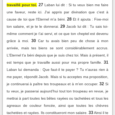
27
travaillé pour toi.
Laban lui dit : Si tu veux bien me faire
une faveur, reste ici. J'ai appris par divination que c'est à
28
cause de toi que l'Eternel m'a béni.
Et il ajouta : Fixe-moi
29
ton salaire, et je te le donnerai.
Jacob lui dit : Tu sais toi-
même comment je t'ai servi, et ce que ton cheptel est devenu
30
grâce à moi.
Car tu avais bien peu de chose à mon
arrivée, mais tes biens se sont considérablement accrus.
L'Eternel t'a béni depuis que je suis chez toi. Mais à présent, il
31
est temps que je travaille aussi pour ma propre famille.
Laban lui demanda : Que faut-il te payer ? Tu n'auras rien à
me payer, répondit Jacob. Mais si tu acceptes ma proposition,
32
je continuerai à paître tes troupeaux et à m'en occuper.
Si
tu veux, je passerai aujourd'hui tout ton troupeau en revue, je
mettrai à part toutes les bêtes rayées ou tachetées et tous les
agneaux de couleur foncée, ainsi que toutes les chèvres
33
tachetées et rayées. Ils constitueront mon salaire.
Ainsi il te