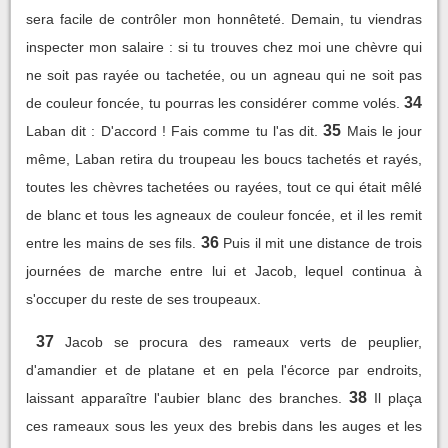
sera facile de contrôler mon honnêteté. Demain, tu viendras
inspecter mon salaire : si tu trouves chez moi une chèvre qui
ne soit pas rayée ou tachetée, ou un agneau qui ne soit pas
34
de couleur foncée, tu pourras les considérer comme volés.
35
Laban dit : D'accord ! Fais comme tu l'as dit.
Mais le jour
même, Laban retira du troupeau les boucs tachetés et rayés,
toutes les chèvres tachetées ou rayées, tout ce qui était mêlé
de blanc et tous les agneaux de couleur foncée, et il les remit
36
entre les mains de ses fils.
Puis il mit une distance de trois
journées de marche entre lui et Jacob, lequel continua à
s'occuper du reste de ses troupeaux.
37
Jacob se procura des rameaux verts de peuplier,
d'amandier et de platane et en pela l'écorce par endroits,
38
laissant apparaître l'aubier blanc des branches.
Il plaça
ces rameaux sous les yeux des brebis dans les auges et les