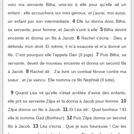
voici ma servante Bilha, unis-toi à elle pour qu'elle ait un
enfant : elle accouchera sur mes genoux, et j'aurai, moi aussi,
4
un enfant par son intermédiaire.
Elle lui donna donc Bilha,
5
sa servante, pour femme, et Jacob s'unit à elle.
Bilha devint
6
enceinte et donna un fils à Jacob.
Rachel s'écria : Dieu a
défendu mon droit. Et même, il m'a exaucée et m'a donné un
7
fils. C'est pourquoi elle l'appela Dan (Il juge).
Puis Bilha, sa
servante, devint de nouveau enceinte et donna un second fils
8
à Jacob.
Rachel dit : J'ai livré un combat féroce contre ma
soeur ; et j'ai vaincu. Elle nomma ce fils Nephtali (Il lutte).
9
Quand Léa vit qu'elle s'était arrêtée d'avoir des enfants,
10
elle prit sa servante Zilpa et la donna à Jacob pour femme.
11
Zilpa donna un fils à Jacob.
Et Léa dit : Quel bonheur ! Et
12
elle le nomma Gad (Bonheur).
Puis Zilpa donna un second
13
fils à Jacob.
Léa s'écria : Que je suis heureuse ! Car les