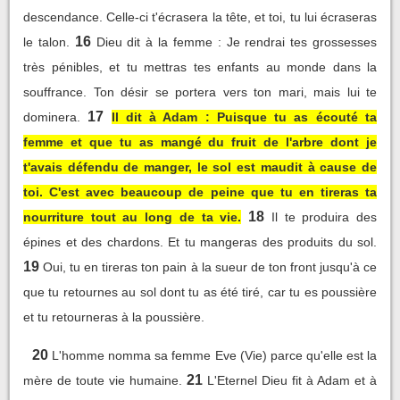
descendance. Celle-ci t'écrasera la tête, et toi, tu lui écraseras
16
le talon.
Dieu dit à la femme : Je rendrai tes grossesses
très pénibles, et tu mettras tes enfants au monde dans la
souffrance. Ton désir se portera vers ton mari, mais lui te
17
dominera.
Il dit à Adam : Puisque tu as écouté ta
femme et que tu as mangé du fruit de l'arbre dont je
t'avais défendu de manger, le sol est maudit à cause de
toi. C'est avec beaucoup de peine que tu en tireras ta
18
nourriture tout au long de ta vie.
Il te produira des
épines et des chardons. Et tu mangeras des produits du sol.
19
Oui, tu en tireras ton pain à la sueur de ton front jusqu'à ce
que tu retournes au sol dont tu as été tiré, car tu es poussière
et tu retourneras à la poussière.
20
L'homme nomma sa femme Eve (Vie) parce qu'elle est la
21
mère de toute vie humaine.
L'Eternel Dieu fit à Adam et à