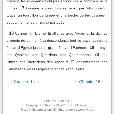
présent, les Amoréens n'ont pas encore mis le comble à leurs
17
crimes.
Lorsque le soleil fut couché et que l'obscurité fut
totale, un tourbillon de fumée et une torche de feu passèrent
soudain entre les animaux partagés.
18
Ce jour-là, l'Eternel fit alliance avec Abram et lui dit : Je
promets de donner à ta descendance tout ce pays, depuis le
19
fleuve d'Egypte jusqu'au grand fleuve, l'Euphrate,
le pays
20
des Qéniens, des Qeniziens, des Qadmonéens,
des
21
Hittites, des Phéréziens, des Rephaïm,
des Amoréens, des
Cananéens, des Guirgasiens et des Yebousiens.
« Chapitre 14
Chapitre 16 »
La Bible du Semeur™
Copyright © 1992, 1999, 2015 by
Biblica
, Inc.
Used with permission. All rights reserved worldwide.