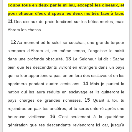
coupa tous en deux par le milieu, excepté les oiseaux, et
pour chacun d'eux disposa les deux moitiés face à face.
11
Des oiseaux de proie fondirent sur les bêtes mortes, mais
Abram les chassa.
12
Au moment où le soleil se couchait, une grande torpeur
s'empara d'Abram et, en même temps, l'angoisse le saisit
13
dans une profonde obscurité.
Le Seigneur lui dit : Sache
bien que tes descendants vivront en étrangers dans un pays
qui ne leur appartiendra pas, on en fera des esclaves et on les
14
opprimera pendant quatre cents ans.
Mais je punirai la
nation qui les aura réduits en esclavage et ils quitteront le
15
pays chargés de grandes richesses.
Quant à toi, tu
rejoindras en paix tes ancêtres, et tu seras enterré après une
16
heureuse vieillesse.
C'est seulement à la quatrième
génération que tes descendants reviendront ici car, jusqu'à