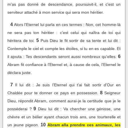
m'as pas donné de descendance, poursuivit-il, et c'est un
serviteur attaché à mon service qui sera mon héritier.
4
Alors l'Eternel lui parla en ces termes : Non, cet homme-là
ne sera pas ton héritier : c'est celui qui naîtra de toi qui
5
héritera de toi.
Puis Dieu le fit sortir de sa tente et lui dit :
Contemple le ciel et compte les étoiles, si tu en es capable. Et
6
il ajouta : Tes descendants seront aussi nombreux qu'elles.
Abram fit confiance à l'Eternel et, à cause de cela, l'Eternel le
déclara juste.
7
Il lui dit : Je suis l'Eternel qui t'ai fait sortir d'Our en
8
Chaldée pour te donner ce pays en possession.
Seigneur
Dieu, répondit Abram, comment aurai-je la certitude que je le
9
posséderai ?
Dieu lui dit : Va chercher une génisse, une
chèvre et un bélier ayant chacun trois ans, une tourterelle et
10
un jeune pigeon.
Abram alla prendre ces animaux, les