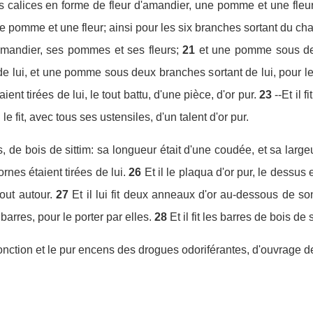
is calices en forme de fleur d'amandier, une pomme et une fleur,
e pomme et une fleur; ainsi pour les six branches sortant du cha
amandier, ses pommes et ses fleurs;
21
et une pomme sous de
e lui, et une pomme sous deux branches sortant de lui, pour les
nt tirées de lui, le tout battu, d'une pièce, d'or pur.
23
--Et il 
l le fit, avec tous ses ustensiles, d'un talent d'or pur.
cens, de bois de sittim: sa longueur était d'une coudée, et sa large
rnes étaient tirées de lui.
26
Et il le plaqua d'or pur, le dessus e
out autour.
27
Et il lui fit deux anneaux d'or au-dessous de s
barres, pour le porter par elles.
28
Et il fit les barres de bois de 
de l'onction et le pur encens des drogues odoriférantes, d'ouvrage 