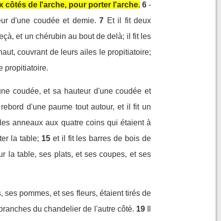
ux côtés de l'arche, pour porter l'arche.
6
-
rgeur d'une coudée et demie.
7
Et il fit deux
à, et un chérubin au bout de delà; il fit les
aut, couvrant de leurs ailes le propitiatoire;
 propitiatoire.
d'une coudée, et sa hauteur d'une coudée et
n rebord d'une paume tout autour, et il fit un
it les anneaux aux quatre coins qui étaient à
er la table;
15
et il fit les barres de bois de
 sur la table, ses plats, et ses coupes, et ses
ces, ses pommes, et ses fleurs, étaient tirés de
 branches du chandelier de l'autre côté.
19
Il