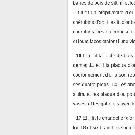
barres de bois de sittim, et le
-Et il fit un propitiatoire 
chérubins d'or; il les fit d'or
chérubins tirés du propitiatoi
et leurs faces étaient l'une vi
10
Et il fit la table de bo
demie;
11
et il la plaqua d'o
couronnement d'or à son rebo
ses quatre pieds.
14
Les ann
sittim, et les plaqua d'or, pou
vases, et les gobelets avec le
17
Et il fit le chandelier d'o
lui;
18
et six branches sortaie