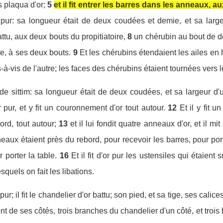
s plaqua d'or;
5
et il fit entrer les barres dans les anneaux, a
d'or pur: sa longueur était de deux coudées et demie, et sa la
 battu, aux deux bouts du propitiatoire,
8
un chérubin au bout de deç
re, à ses deux bouts.
9
Et les chérubins étendaient les ailes en h
s-à-vis de l'autre; les faces des chérubins étaient tournées vers le
is de sittim: sa longueur était de deux coudées, et sa largeur 
r pur, et y fit un couronnement d'or tout autour.
12
Et il y fit u
rd, tout autour;
13
et il lui fondit quatre anneaux d'or, et il m
eaux étaient près du rebord, pour recevoir les barres, pour port
r porter la table.
16
Et il fit d'or pur les ustensiles qui étaient
squels on fait les libations.
r pur; il fit le chandelier d'or battu; son pied, et sa tige, ses cali
nt de ses côtés, trois branches du chandelier d'un côté, et trois