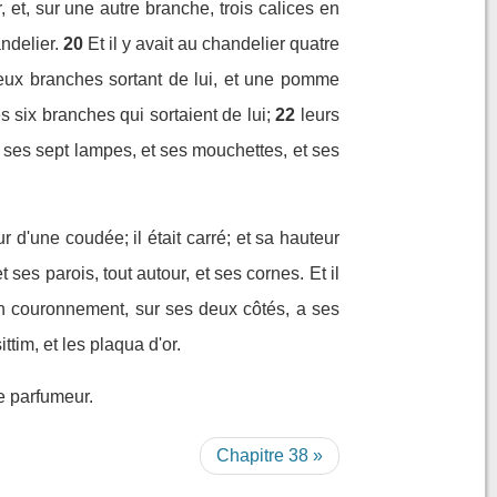
 et, sur une autre branche, trois calices en
ndelier.
20
Et il y avait au chandelier quatre
ux branches sortant de lui, et une pomme
 six branches qui sortaient de lui;
22
leurs
fit ses sept lampes, et ses mouchettes, et ses
ur d'une coudée; il était carré; et sa hauteur
t ses parois, tout autour, et ses cornes. Et il
on couronnement, sur ses deux côtés, a ses
sittim, et les plaqua d'or.
de parfumeur.
Chapitre 38 »