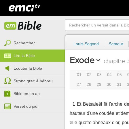
Rechercher
Louis-Segond
Semeur
Lire la Bible
Exode
chapitre 
Écouter la Bible
01
02
03
04
05
Strong grec & hébreu
27
28
29
30
31
Bible en un an
1
Et Betsaleël fit l'arche 
Verset du jour
hauteur d'une coudée et dem
elle quatre anneaux d'or, po