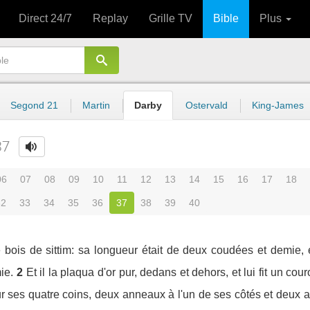
Direct 24/7
Replay
Grille TV
Bible
Plus
Segond 21
Martin
Darby
Ostervald
King-James
37
06
07
08
09
10
11
12
13
14
15
16
17
18
32
33
34
35
36
37
38
39
40
de bois de sittim: sa longueur était de deux coudées et demie,
ie.
2
Et il la plaqua d'or pur, dedans et dehors, et lui fit un co
ur ses quatre coins, deux anneaux à l'un de ses côtés et deux a