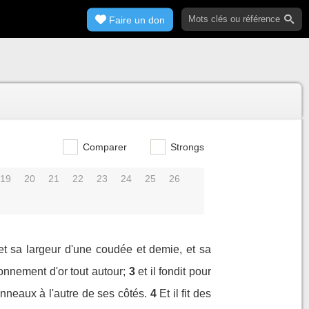
Faire un don
Comparer
Strongs
19
20
21
22
23
24
25
26
 et sa largeur d'une coudée et demie, et sa
uronnement d'or tout autour;
3
et il fondit pour
nneaux à l'autre de ses côtés.
4
Et il fit des