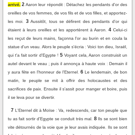
2
arrivé.
Aaron leur répondit : Détachez les pendants d'or des
oreilles de vos femmes, de vos fils et de vos filles, et apportez-
3
les moi.
Aussitôt, tous se défirent des pendants d'or qui
4
étaient à leurs oreilles et les apportèrent à Aaron.
Celui-ci
les reçut de leurs mains, façonna l'or au burin et en coula la
statue d'un veau. Alors le peuple s'écria : Voici ton dieu, Israël,
5
qui t'a fait sortir d'Egypte !
Voyant cela, Aaron construisit un
autel devant le veau ; puis il annonça à haute voix : Demain il
6
y aura fête en l'honneur de l'Eternel.
Le lendemain, de bon
matin, le peuple se mit à offrir des holocaustes et des
sacrifices de paix. Ensuite il s'assit pour manger et boire, puis
il se leva pour se divertir.
7
L'Eternel dit à Moïse : Va, redescends, car ton peuple que
8
tu as fait sortir d'Egypte se conduit très mal.
Ils se sont bien
vite détournés de la voie que je leur avais indiquée. Ils se sont