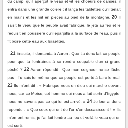
du camp, qu'il aperçut le veau et vit les choeurs de danses, il
entra dans une grande colère : il lança les tablettes qu'il tenait
20
en mains et les mit en pièces au pied de la montagne.
Il
saisit le veau que le peuple avait fabriqué, le jeta au feu et le
réduisit en poussière qu'il éparpilla à la surface de l'eau, puis il
fit boire cette eau aux Israélites.
21
Ensuite, il demanda à Aaron : Que t'a donc fait ce peuple
pour que tu l'entraînes à se rendre coupable d'un si grand
22
péché ?
Aaron répondit : Que mon seigneur ne se fâche
pas ! Tu sais toi-même que ce peuple est porté à faire le mal.
23
Ils m'ont dit : « Fabrique-nous un dieu qui marche devant
nous, car ce Moïse, cet homme qui nous a fait sortir d'Egypte,
24
nous ne savons pas ce qui lui est arrivé. »
Je leur ai donc
répondu : « Que ceux qui ont de l'or s'en dessaisissent ! » Ils
m'en ont remis, je l'ai fait fondre au feu et voilà le veau qui en
est sorti.