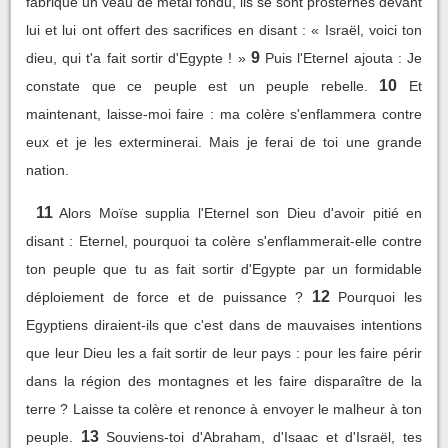
fabriqué un veau de métal fondu, ils se sont prosternés devant
lui et lui ont offert des sacrifices en disant : « Israël, voici ton
9
dieu, qui t'a fait sortir d'Egypte ! »
Puis l'Eternel ajouta : Je
10
constate que ce peuple est un peuple rebelle.
Et
maintenant, laisse-moi faire : ma colère s'enflammera contre
eux et je les exterminerai. Mais je ferai de toi une grande
nation.
11
Alors Moïse supplia l'Eternel son Dieu d'avoir pitié en
disant : Eternel, pourquoi ta colère s'enflammerait-elle contre
ton peuple que tu as fait sortir d'Egypte par un formidable
12
déploiement de force et de puissance ?
Pourquoi les
Egyptiens diraient-ils que c'est dans de mauvaises intentions
que leur Dieu les a fait sortir de leur pays : pour les faire périr
dans la région des montagnes et les faire disparaître de la
terre ? Laisse ta colère et renonce à envoyer le malheur à ton
13
peuple.
Souviens-toi d'Abraham, d'Isaac et d'Israël, tes