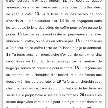
12
d'une bordure d'or tout autour.
Tu couleras quatre
anneaux d'or et tu les fixeras aux quatre coins du coffre, deux
13
de chaque côté.
Tu tailleras aussi des barres de bois
14
d'acacia et tu les plaqueras d'or.
Tu les engageras dans
les anneaux, le long des côtés du coffre pour qu'on puisse le
15
porter.
Les barres devront rester en permanence dans les
16
anneaux du coffre, on ne les en retirera pas.
Tu déposeras
à l'intérieur de ce coffre l'acte de l'alliance que je te donnerai.
17
Tu feras aussi un propitiatoire d'or pur de cent vingt-cinq
centimètres de long et de soixante-quinze centimètres de
18
large qui servira de couvercle pour le coffre.
Tu façonneras
au marteau deux chérubins d'or massif, et tu les fixeras aux
19
deux extrémités du propitiatoire.
Tu feras un chérubin pour
chacune des deux extrémités du propitiatoire, tu les feras en
20
saillie sur le propitiatoire à ses deux extrémités.
Leurs ailes
seront déployées vers le haut pour protéger le propitiatoire et