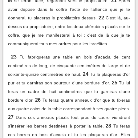
21
ils se feront face, regardant vers le propitiatoire.
Après
avoir déposé dans le coffre l'acte de l'alliance que je te
22
donnerai, tu placeras le propitiatoire dessus.
C'est là, au-
dessus du propitiatoire, entre les deux chérubins placés sur le
coffre, que je me manifesterai à toi ; c'est de là que je te
communiquerai tous mes ordres pour les Israélites.
23
Tu fabriqueras une table en bois d'acacia de cent
centimètres de long, de cinquante centimètres de large et de
24
soixante-quinze centimètres de haut.
Tu la plaqueras d'or
25
pur et tu garniras son pourtour d'une bordure d'or.
Tu lui
feras un cadre de huit centimètres que tu garniras d'une
26
bordure d'or.
Tu feras quatre anneaux d'or que tu fixeras
aux quatre coins de la table correspondant à ses quatre pieds.
27
Dans ces anneaux placés tout près du cadre viendront
28
s'insérer les barres destinées à porter la table.
Tu feras
ces barres en bois d'acacia et tu les plaqueras d'or. Elles