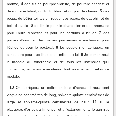
4
bronze,
des fils de pourpre violette, de pourpre écarlate et
5
de rouge éclatant, du fin lin blanc et du poil de chèvre,
des
peaux de bélier teintes en rouge, des peaux de dauphin et du
6
bois d'acacia,
de l'huile pour le chandelier et des aromates
7
pour l'huile d'onction et pour les parfums à brûler,
des
pierres d'onyx et des pierres précieuses à enchâsser pour
8
l'éphod et pour le pectoral.
Le peuple me fabriquera un
9
sanctuaire pour que j'habite au milieu de lui.
Je te montrerai
le modèle du tabernacle et de tous les ustensiles qu'il
contiendra, et vous exécuterez tout exactement selon ce
modèle.
10
On fabriquera un coffre en bois d'acacia. Il aura cent
vingt-cinq centimètres de long, soixante-quinze centimètres de
11
large et soixante-quinze centimètres de haut.
Tu le
plaqueras d'or pur, à l'intérieur et à l'extérieur, et tu le garniras