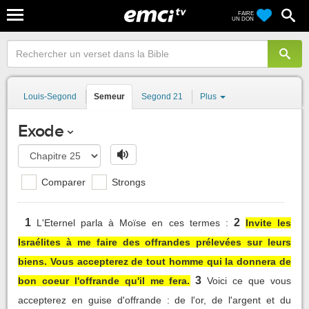
FAIRE
UN DON
Louis-Segond
Semeur
Segond 21
Plus
Exode
Comparer
Strongs
1
2
L'Eternel parla à Moïse en ces termes :
Invite les
Israélites à me faire des offrandes prélevées sur leurs
biens. Vous accepterez de tout homme qui la donnera de
3
bon coeur l'offrande qu'il me fera.
Voici ce que vous
accepterez en guise d'offrande : de l'or, de l'argent et du