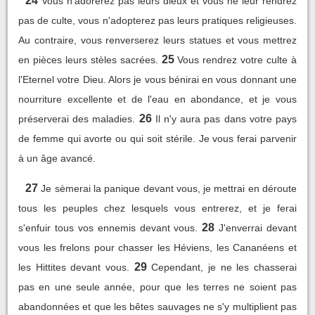
24
Vous n'adorerez pas leurs dieux et vous ne leur rendrez
pas de culte, vous n'adopterez pas leurs pratiques religieuses.
Au contraire, vous renverserez leurs statues et vous mettrez
25
en pièces leurs stèles sacrées.
Vous rendrez votre culte à
l'Eternel votre Dieu. Alors je vous bénirai en vous donnant une
nourriture excellente et de l'eau en abondance, et je vous
26
préserverai des maladies.
Il n'y aura pas dans votre pays
de femme qui avorte ou qui soit stérile. Je vous ferai parvenir
à un âge avancé.
27
Je sèmerai la panique devant vous, je mettrai en déroute
tous les peuples chez lesquels vous entrerez, et je ferai
28
s'enfuir tous vos ennemis devant vous.
J'enverrai devant
vous les frelons pour chasser les Héviens, les Cananéens et
29
les Hittites devant vous.
Cependant, je ne les chasserai
pas en une seule année, pour que les terres ne soient pas
abandonnées et que les bêtes sauvages ne s'y multiplient pas