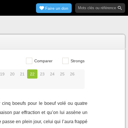
Faire un don
Comparer
Strongs
19
20
21
22
23
24
25
26
r cinq boeufs pour le boeuf volé ou quatre
aison par effraction et qu’on lui assène un
e passe en plein jour, celui qui l’aura frappé