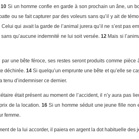
10
Si un homme confie en garde à son prochain un âne, un bœ
atte ou se fait capturer par des voleurs sans qu’il y ait de témo
Celui qui avait la garde de l’animal jurera qu’il ne s’est pas emp
 sans qu’aucune indemnité ne lui soit versée.
12
Mais si l’anim
é par une bête féroce, ses restes seront produits comme pièce à
te déchirée.
14
Si quelqu’un emprunte une bête et qu’elle se c
ra tenu d’indemniser ce dernier.
iétaire était présent au moment de l’accident, il n’y aura pas lie
rix de la location.
16
Si un homme séduit une jeune fille non e
our femme.
ent de la lui accorder, il paiera en argent la dot habituelle des j