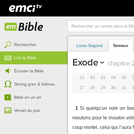
Rechercher
Louis-Segond
Semeur
Lire la Bible
Exode
chapitre 
Écouter la Bible
01
02
03
04
05
Strong grec & hébreu
27
28
29
30
31
Bible en un an
1
Si quelqu'un vole un boe
Verset du jour
moutons pour le mouton vol
coup mortel, celui qui l’aura