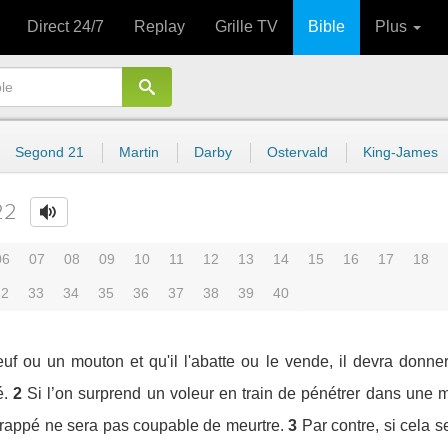
Direct 24/7
Replay
Grille TV
Bible
Plus
Segond 21
Martin
Darby
Ostervald
King-James
22
06
07
08
09
10
11
12
13
14
15
16
17
18
32
33
34
35
36
37
38
39
40
uf ou un mouton et qu'il l'abatte ou le vende, il devra donne
é.
2
Si l’on surprend un voleur en train de pénétrer dans une m
 frappé ne sera pas coupable de meurtre.
3
Par contre, si cela s