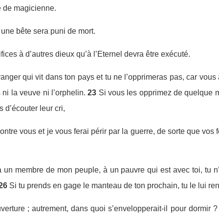
e de magicienne.
une bête sera puni de mort.
rifices à d’autres dieux qu’à l’Eternel devra être exécuté.
tranger qui vit dans ton pays et tu ne l’opprimeras pas, car vo
i la veuve ni l’orphelin.
23
Si vous les opprimez de quelque ma
 d’écouter leur cri,
contre vous et je vous ferai périr par la guerre, de sorte que 
 à un membre de mon peuple, à un pauvre qui est avec toi, tu n
26
Si tu prends en gage le manteau de ton prochain, tu le lui ren
verture ; autrement, dans quoi s’envelopperait-il pour dormir ? S’