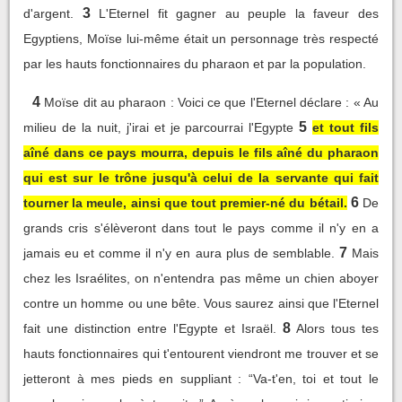
3
d'argent.
L'Eternel fit gagner au peuple la faveur des
Egyptiens, Moïse lui-même était un personnage très respecté
par les hauts fonctionnaires du pharaon et par la population.
4
Moïse dit au pharaon : Voici ce que l'Eternel déclare : « Au
5
milieu de la nuit, j'irai et je parcourrai l'Egypte
et tout fils
aîné dans ce pays mourra, depuis le fils aîné du pharaon
qui est sur le trône jusqu'à celui de la servante qui fait
6
tourner la meule, ainsi que tout premier-né du bétail.
De
grands cris s'élèveront dans tout le pays comme il n'y en a
7
jamais eu et comme il n'y en aura plus de semblable.
Mais
chez les Israélites, on n'entendra pas même un chien aboyer
contre un homme ou une bête. Vous saurez ainsi que l'Eternel
8
fait une distinction entre l'Egypte et Israël.
Alors tous tes
hauts fonctionnaires qui t'entourent viendront me trouver et se
jetteront à mes pieds en suppliant : “Va-t'en, toi et tout le