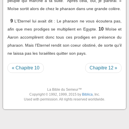
peuple qui marche à ta suite.” Après cela, oui, je partirai. »
Moïse sortit alors de chez le pharaon dans une grande colère.
9
L'Eternel lui avait dit : Le pharaon ne vous écoutera pas,
10
afin que mes prodiges se multiplient en Egypte.
Moïse et
Aaron accomplirent donc tous ces prodiges en présence du
pharaon. Mais l'Eternel rendit son coeur obstiné, de sorte qu'il
ne laissa pas les Israélites quitter son pays.
« Chapitre 10
Chapitre 12 »
La Bible du Semeur™
Copyright © 1992, 1999, 2015 by
Biblica
, Inc.
Used with permission. All rights reserved worldwide.