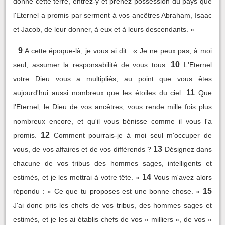
donne cette terre, entrez-y et prenez possession du pays que
l'Eternel a promis par serment à vos ancêtres Abraham, Isaac
et Jacob, de leur donner, à eux et à leurs descendants. »
9
A cette époque-là, je vous ai dit : « Je ne peux pas, à moi
10
seul, assumer la responsabilité de vous tous.
L'Eternel
votre Dieu vous a multipliés, au point que vous êtes
11
aujourd'hui aussi nombreux que les étoiles du ciel.
Que
l'Eternel, le Dieu de vos ancêtres, vous rende mille fois plus
nombreux encore, et qu'il vous bénisse comme il vous l'a
12
promis.
Comment pourrais-je à moi seul m'occuper de
13
vous, de vos affaires et de vos différends ?
Désignez dans
chacune de vos tribus des hommes sages, intelligents et
14
estimés, et je les mettrai à votre tête. »
Vous m'avez alors
15
répondu : « Ce que tu proposes est une bonne chose. »
J'ai donc pris les chefs de vos tribus, des hommes sages et
estimés, et je les ai établis chefs de vos « milliers », de vos «