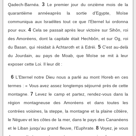
3
Qadech-Barnéa.
Le premier jour du onzième mois de la
quarantième annéeaprès la sortie d'Egypte, Moïse
communiqua aux Israélites tout ce que l'Eternel lui ordonna
4
pour eux.
Cela se passait après leur victoire sur Sihôn, roi
des Amoréens, dont la capitale était Hechbôn, et sur Og, roi
5
du Basan, qui résidait à Achtaroth et à Edréi.
C'est au-delà
du Jourdain, au pays de Moab, que Moïse se mit à leur
exposer cette Loi. Il leur dit :
6
L'Eternel notre Dieu nous a parlé au mont Horeb en ces
termes : « Vous avez assez longtemps séjourné près de cette
7
montagne.
Levez le camp et partez, rendez-vous dans la
région montagneuse des Amoréens et dans toutes les
contrées voisines, la steppe, la montagne et la plaine côtière,
le Néguev et les côtes de la mer, dans le pays des Cananéens
8
et le Liban jusqu'au grand fleuve, l'Euphrate.
Voyez, je vous