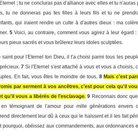
Eternel ; tu ne concluras pas d'alliance avec elles et tu n'auras 
 tu ne donneras pas tes filles à leurs fils et tu ne prendras
fants, qui iraient rendre un culte à d'autres dieux : ma colèr
ner.
5
Voici, au contraire, comment vous agirez à leur égard :
leurs pieux sacrés et vous brûlerez leurs idoles sculptées.
 saint pour l'Eternel ton Dieu, il t'a choisi parmi tous les peupl
précieux.
7
Si l'Eternel s'est attaché à vous et vous a choisis,
les. En fait, vous êtes le moindre de tous.
8
Mais c'est par
promis par serment à vos ancêtres, c'est pour cela qu'il v
t qu'il vous a libérés de l'esclavage.
9
Reconnais donc que l
 en témoignant de l'amour pour mille générations envers c
 rend directement leur dû à ceux qui le haïssent et il les fait péri
t pourquoi, obéissez aux commandements, aux ordonnances et 