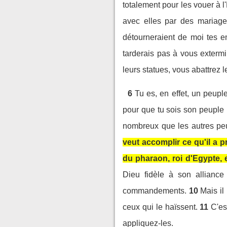
totalement pour les vouer à l'
avec elles par des mariages,
détourneraient de moi tes en
tarderais pas à vous extermi
leurs statues, vous abattrez 
6
Tu es, en effet, un peuple
pour que tu sois son peuple 
nombreux que les autres peup
veut accomplir ce qu'il a 
du pharaon, roi d'Egypte, e
Dieu fidèle à son alliance
commandements.
10
Mais il
ceux qui le haïssent.
11
C'es
appliquez-les.