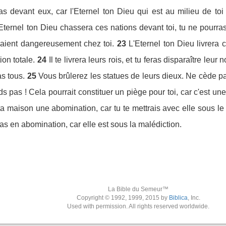
s devant eux, car l'Eternel ton Dieu qui est au milieu de toi
'Eternel ton Dieu chassera ces nations devant toi, tu ne pourra
raient dangereusement chez toi.
23
L'Eternel ton Dieu livrera 
ion totale.
24
Il te livrera leurs rois, et tu feras disparaître le
as tous.
25
Vous brûlerez les statues de leurs dieux. Ne cède pas
ds pas ! Cela pourrait constituer un piège pour toi, car c'est un
ta maison une abomination, car tu te mettrais avec elle sous le
as en abomination, car elle est sous la malédiction.
La Bible du Semeur™
Copyright © 1992, 1999, 2015 by
Biblica
, Inc.
Used with permission. All rights reserved worldwide.