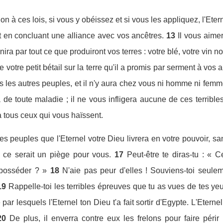
ion à ces lois, si vous y obéissez et si vous les appliquez, l'Et
nt en concluant une alliance avec vos ancêtres.
13
Il vous aime
nira par tout ce que produiront vos terres : votre blé, votre vin n
e votre petit bétail sur la terre qu'il a promis par serment à vos
 les autres peuples, et il n'y aura chez vous ni homme ni femme 
 de toute maladie ; il ne vous infligera aucune de ces terrib
 à tous ceux qui vous haïssent.
s peuples que l'Eternel votre Dieu livrera en votre pouvoir, sa
: ce serait un piège pour vous.
17
Peut-être te diras-tu : « 
posséder ? »
18
N'aie pas peur d'elles ! Souviens-toi seulem
19
Rappelle-toi les terribles épreuves que tu as vues de tes yeu
ar lesquels l'Eternel ton Dieu t'a fait sortir d'Egypte. L'Etern
20
De plus, il enverra contre eux les frelons pour faire péri