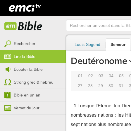
Rechercher
Louis-Segond
Semeur
Lire la Bible
Deutéronome
Écouter la Bible
01
02
03
04
05
Strong grec & hébreu
27
28
29
30
31
Bible en un an
1
Lorsque l'Eternel ton Dieu
Verset du jour
nombreuses nations : les Hit
sept nations plus nombreuses