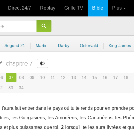
Direct 24/7
Replay
Grille TV
Bible
Plus
Segond 21
Martin
Darby
Ostervald
King-James
chapitre 7
06
07
08
09
10
11
12
13
14
15
16
17
18
32
33
34
 t'aura fait entrer dans le pays où tu te rends pour en prendre p
tites, les Guirgasiens, les Amoréens, les Cananéens, les Phér
 et plus puissantes que toi,
2
lorsqu'il te les aura livrées et 