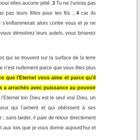
pour elles aucune pitié.
3
Tu ne t'uniras pas
 pas leurs filles pour tes fils ;
4
car ils
e s'enflammerait alors contre vous et je ne
 vous démolirez leurs autels, vous briserez
es qui se trouvent sur la surface de la terre
 ce n'est nullement parce que vous êtes plus
ce que l'Eternel vous aime et parce qu'il
ous a arrachés avec puissance au pouvoir
'Eternel ton Dieu est le seul vrai Dieu, un
eux qui l'aiment et qui obéissent à ses
r ; sans tarder, il paie de retour directement
aux lois que je vous donne aujourd'hui et