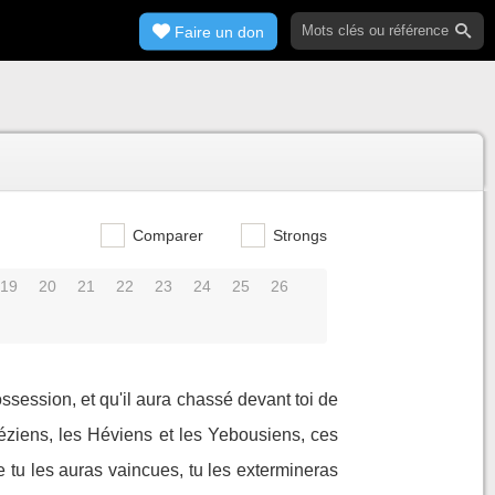
Faire un don
Comparer
Strongs
19
20
21
22
23
24
25
26
ossession, et qu'il aura chassé devant toi de
éziens, les Héviens et les Yebousiens, ces
que tu les auras vaincues, tu les extermineras