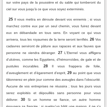
sur votre pays de la poussière et du sable qui tomberont du
ciel sur vous jusqu'à ce que vous soyez exterminés.
25
Il vous mettra en déroute devant vos ennemis ; si vous
marchez contre eux par un seul chemin, vous fuirez devant
eux en débandade en tous sens. En voyant ce qui vous
26
arrivera, tous les royaumes de la terre seront terrifiés.
Vos
cadavres serviront de pâture aux rapaces et aux fauves que
27
personne ne viendra déranger.
L'Eternel vous affligera
d'ulcères, comme les Egyptiens, d'hémorroïdes, de gale et de
28
pustules incurables.
Il vous frappera de folie,
29
d'aveuglement et d'égarement d'esprit,
au point que vous
tâtonnerez en plein jour comme des aveugles dans l'obscurité.
Aucune de vos entreprises ne réussira ; tous les jours vous
serez exploités et dépouillés sans personne pour vous
30
délivrer.
Si un homme se fiance, un autre homme
épousera sa fiancée ; si quelqu'un bâtit une maison, il ne s'y