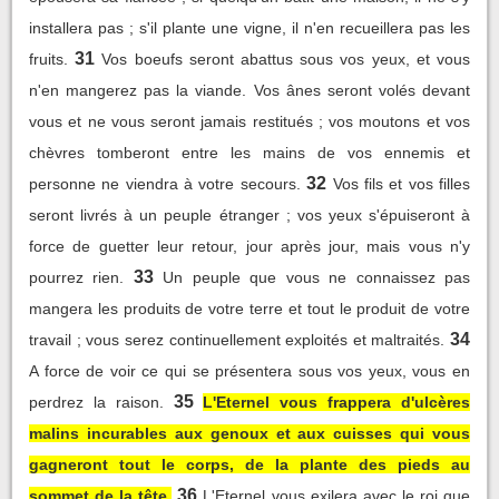
installera pas ; s'il plante une vigne, il n'en recueillera pas les
31
fruits.
Vos boeufs seront abattus sous vos yeux, et vous
n'en mangerez pas la viande. Vos ânes seront volés devant
vous et ne vous seront jamais restitués ; vos moutons et vos
chèvres tomberont entre les mains de vos ennemis et
32
personne ne viendra à votre secours.
Vos fils et vos filles
seront livrés à un peuple étranger ; vos yeux s'épuiseront à
force de guetter leur retour, jour après jour, mais vous n'y
33
pourrez rien.
Un peuple que vous ne connaissez pas
mangera les produits de votre terre et tout le produit de votre
34
travail ; vous serez continuellement exploités et maltraités.
A force de voir ce qui se présentera sous vos yeux, vous en
35
perdrez la raison.
L'Eternel vous frappera d'ulcères
malins incurables aux genoux et aux cuisses qui vous
gagneront tout le corps, de la plante des pieds au
36
sommet de la tête.
L'Eternel vous exilera avec le roi que