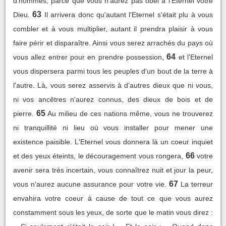
d'hommes, parce que vous n'aurez pas obéi à l'Eternel votre
63
Dieu.
Il arrivera donc qu'autant l'Eternel s'était plu à vous
combler et à vous multiplier, autant il prendra plaisir à vous
faire périr et disparaître. Ainsi vous serez arrachés du pays où
64
vous allez entrer pour en prendre possession,
et l'Eternel
vous dispersera parmi tous les peuples d'un bout de la terre à
l'autre. Là, vous serez asservis à d'autres dieux que ni vous,
ni vos ancêtres n'aurez connus, des dieux de bois et de
65
pierre.
Au milieu de ces nations même, vous ne trouverez
ni tranquillité ni lieu où vous installer pour mener une
existence paisible. L'Eternel vous donnera là un coeur inquiet
66
et des yeux éteints, le découragement vous rongera,
votre
avenir sera très incertain, vous connaîtrez nuit et jour la peur,
67
vous n'aurez aucune assurance pour votre vie.
La terreur
envahira votre coeur à cause de tout ce que vous aurez
constamment sous les yeux, de sorte que le matin vous direz :