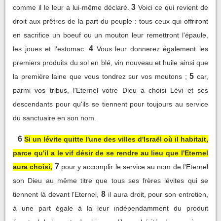
3
comme il le leur a lui-même déclaré.
Voici ce qui revient de
droit aux prêtres de la part du peuple : tous ceux qui offriront
en sacrifice un boeuf ou un mouton leur remettront l'épaule,
4
les joues et l'estomac.
Vous leur donnerez également les
premiers produits du sol en blé, vin nouveau et huile ainsi que
5
la première laine que vous tondrez sur vos moutons ;
car,
parmi vos tribus, l'Eternel votre Dieu a choisi Lévi et ses
descendants pour qu'ils se tiennent pour toujours au service
du sanctuaire en son nom.
6
Si un lévite quitte l'une des villes d'Israël où il habitait,
parce qu'il a le vif désir de se rendre au lieu que l'Eternel
7
aura choisi,
pour y accomplir le service au nom de l'Eternel
son Dieu au même titre que tous ses frères lévites qui se
8
tiennent là devant l'Eternel,
il aura droit, pour son entretien,
à une part égale à la leur indépendamment du produit