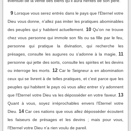
éventuel de la vente des biens qu'il aura hérités de son père.
9
Lorsque vous serez entrés dans le pays que l'Eternel votre
Dieu vous donne, n'allez pas imiter les pratiques abominables
10
des peuples qui y habitent actuellement.
Qu'on ne trouve
chez vous personne qui immole son fils ou sa fille par le feu,
personne qui pratique la divination, qui recherche les
11
présages, consulte les augures ou s'adonne à la magie,
personne qui jette des sorts, consulte les spirites et les devins
12
ou interroge les morts.
Car le Seigneur a en abomination
ceux qui se livrent à de telles pratiques, et c'est parce que les
peuples qui habitent le pays où vous allez entrer s'y adonnent
13
que l'Eternel votre Dieu va les déposséder en votre faveur.
Quant à vous, soyez irréprochables envers l'Eternel votre
14
Dieu.
Car ces nations que vous allez déposséder écoutent
les faiseurs de présages et les devins ; mais pour vous,
l'Eternel votre Dieu n'a rien voulu de pareil.