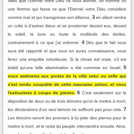
villes que l'Eternel votre Dieu va vous donner, un homme ou
une femme qui fasse ce que l'Eternel votre Dieu considère
3
comme mal et qui transgresse son alliance,
en allant rendre
un culte à d'autres dieux et se prosterner devant eux, devant
le soleil, la lune ou toute la multitude des étoiles,
4
contrairement à ce que j'ai ordonné.
Dès que le fait vous
aura été rapporté et que vous en aurez connaissance, vous
ferez une enquête minutieuse. Si la chose est vraie, s'il est
5
établi qu'une telle abomination a été commise en Israël,
vous amènerez aux portes de la ville celui ou celle qui
s'est rendu coupable de cette mauvaise action, et vous
6
l'exécuterez à coups de pierres.
C'est seulement sur la
déposition de deux ou de trois témoins qu'on le mettra à mort,
7
les déclarations d'un seul témoin ne suffiront pas pour cela.
Les témoins seront les premiers à lui jeter des pierres pour le
mettre à mort, et le reste du peuple interviendra ensuite. Ainsi,