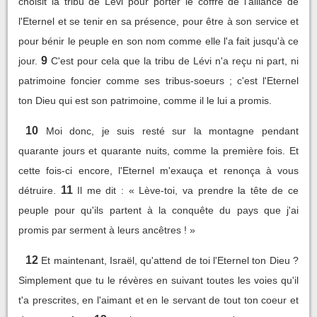
choisit la tribu de Lévi pour porter le coffre de l'alliance de
l'Eternel et se tenir en sa présence, pour être à son service et
pour bénir le peuple en son nom comme elle l'a fait jusqu'à ce
9
jour.
C'est pour cela que la tribu de Lévi n'a reçu ni part, ni
patrimoine foncier comme ses tribus-soeurs ; c'est l'Eternel
ton Dieu qui est son patrimoine, comme il le lui a promis.
10
Moi donc, je suis resté sur la montagne pendant
quarante jours et quarante nuits, comme la première fois. Et
cette fois-ci encore, l'Eternel m'exauça et renonça à vous
11
détruire.
Il me dit : « Lève-toi, va prendre la tête de ce
peuple pour qu'ils partent à la conquête du pays que j'ai
promis par serment à leurs ancêtres ! »
12
Et maintenant, Israël, qu'attend de toi l'Eternel ton Dieu ?
Simplement que tu le révères en suivant toutes les voies qu'il
t'a prescrites, en l'aimant et en le servant de tout ton coeur et