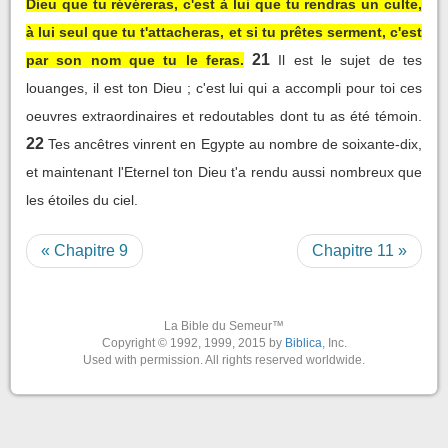
Dieu que tu révéreras, c'est à lui que tu rendras un culte,
à lui seul que tu t'attacheras, et si tu prêtes serment, c'est
21
par son nom que tu le feras.
Il est le sujet de tes
louanges, il est ton Dieu ; c'est lui qui a accompli pour toi ces
oeuvres extraordinaires et redoutables dont tu as été témoin.
22
Tes ancêtres vinrent en Egypte au nombre de soixante-dix,
et maintenant l'Eternel ton Dieu t'a rendu aussi nombreux que
les étoiles du ciel.
« Chapitre 9
Chapitre 11 »
La Bible du Semeur™
Copyright © 1992, 1999, 2015 by
Biblica
, Inc.
Used with permission. All rights reserved worldwide.