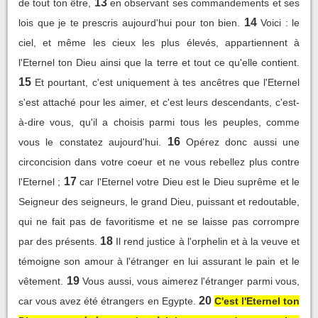
13
de tout ton être,
en observant ses commandements et ses
14
lois que je te prescris aujourd'hui pour ton bien.
Voici : le
ciel, et même les cieux les plus élevés, appartiennent à
l'Eternel ton Dieu ainsi que la terre et tout ce qu'elle contient.
15
Et pourtant, c'est uniquement à tes ancêtres que l'Eternel
s'est attaché pour les aimer, et c'est leurs descendants, c'est-
à-dire vous, qu'il a choisis parmi tous les peuples, comme
16
vous le constatez aujourd'hui.
Opérez donc aussi une
circoncision dans votre coeur et ne vous rebellez plus contre
17
l'Eternel ;
car l'Eternel votre Dieu est le Dieu suprême et le
Seigneur des seigneurs, le grand Dieu, puissant et redoutable,
qui ne fait pas de favoritisme et ne se laisse pas corrompre
18
par des présents.
Il rend justice à l'orphelin et à la veuve et
témoigne son amour à l'étranger en lui assurant le pain et le
19
vêtement.
Vous aussi, vous aimerez l'étranger parmi vous,
20
car vous avez été étrangers en Egypte.
C'est l'Eternel ton