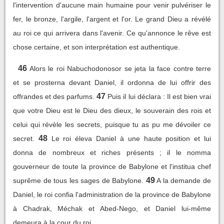
l'intervention d'aucune main humaine pour venir pulvériser le
fer, le bronze, l'argile, l'argent et l'or. Le grand Dieu a révélé
au roi ce qui arrivera dans l'avenir. Ce qu'annonce le rêve est
chose certaine, et son interprétation est authentique.
46
Alors le roi Nabuchodonosor se jeta la face contre terre
et se prosterna devant Daniel, il ordonna de lui offrir des
47
offrandes et des parfums.
Puis il lui déclara : Il est bien vrai
que votre Dieu est le Dieu des dieux, le souverain des rois et
celui qui révèle les secrets, puisque tu as pu me dévoiler ce
48
secret.
Le roi éleva Daniel à une haute position et lui
donna de nombreux et riches présents ; il le nomma
gouverneur de toute la province de Babylone et l'institua chef
49
suprême de tous les sages de Babylone.
A la demande de
Daniel, le roi confia l'administration de la province de Babylone
à Chadrak, Méchak et Abed-Nego, et Daniel lui-même
demeura à la cour du roi.