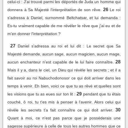
celui-ci : J'ai trouvé parmi les déportés de Juda un homme qui
26
donnera à Sa Majesté l'interprétation de son rêve.
Le roi
s'adressa à Daniel, surnommé Beltchatsar, et lui demanda :
Es-tu vraiment capable de me révéler le rêve que j'ai eu et de
m'en donner l'interprétation ?
27
Daniel s'adressa au roi et lui dit : Le secret que Sa
Majesté demande, aucun sage, aucun magicien, aucun mage,
28
aucun enchanteur n'est capable de le lui faire connaître.
Mais il y a, dans le ciel, un Dieu qui révèle les secrets ; et il a
fait savoir au roi Nabuchodonosor ce qui doit arriver dans les
temps à venir. Eh bien, voici ce que tu as rêvé et quelles sont
29
les visions que tu as eues sur ton lit :
pendant que tu étais
couché, ô roi, tu t'es mis à penser à l'avenir. Alors celui qui
30
révèle les secrets t'a fait connaître ce qui doit arriver.
Quant à moi, ce n'est pas parce que je posséderais une
sagesse supérieure à celle de tous les autres hommes que ce