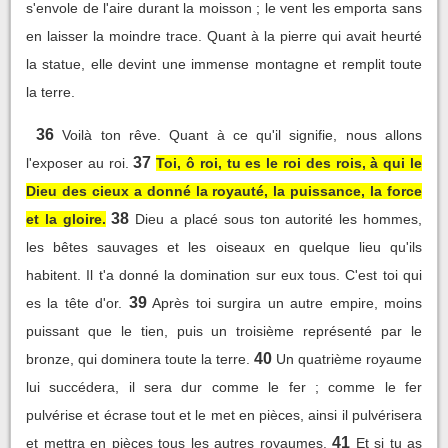
s'envole de l'aire durant la moisson ; le vent les emporta sans
en laisser la moindre trace. Quant à la pierre qui avait heurté
la statue, elle devint une immense montagne et remplit toute
la terre.
36
Voilà ton rêve. Quant à ce qu'il signifie, nous allons
37
l'exposer au roi.
Toi, ô roi, tu es le roi des rois, à qui le
Dieu des cieux a donné la royauté, la puissance, la force
38
et la gloire.
Dieu a placé sous ton autorité les hommes,
les bêtes sauvages et les oiseaux en quelque lieu qu'ils
habitent. Il t'a donné la domination sur eux tous. C'est toi qui
39
es la tête d'or.
Après toi surgira un autre empire, moins
puissant que le tien, puis un troisième représenté par le
40
bronze, qui dominera toute la terre.
Un quatrième royaume
lui succédera, il sera dur comme le fer ; comme le fer
pulvérise et écrase tout et le met en pièces, ainsi il pulvérisera
41
et mettra en pièces tous les autres royaumes.
Et si tu as