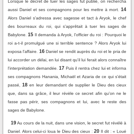
Lorsque le décret de tuer les sages fut publié, on rechercha
14
aussi Daniel et ses compagnons pour les mettre à mort.
Alors Daniel s'adressa avec sagesse et tact à Aryok, le chef
des bourreaux du roi, qui s'apprêtait à tuer les sages de
15
Babylone.
Il demanda à Aryok, l'officier du roi : Pourquoi le
roi a-t-il promulgué une si terrible sentence ? Alors Aryok lui
16
exposa l'affaire.
Daniel se rendit auprès du roi et le pria de
lui accorder un délai, en lui disant qu'il lui ferait alors connaître
17
l'interprétation demandée.
Puis il rentra chez lui et informa
ses compagnons Hanania, Michaël et Azaria de ce qui s'était
18
passé,
en leur demandant de supplier le Dieu des cieux
que, dans sa grâce, il leur révèle ce secret afin qu'on ne le
fasse pas périr, ses compagnons et lui, avec le reste des
sages de Babylone.
19
Au cours de la nuit, dans une vision, le secret fut révélé à
20
Daniel. Alors celui-ci loua le Dieu des cieux :
Il dit : « Loué