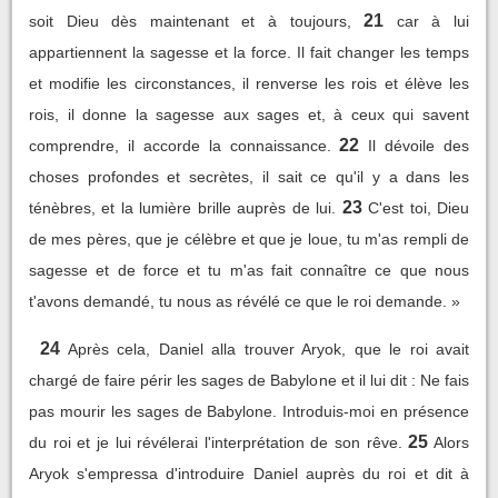
21
soit Dieu dès maintenant et à toujours,
car à lui
appartiennent la sagesse et la force. Il fait changer les temps
et modifie les circonstances, il renverse les rois et élève les
rois, il donne la sagesse aux sages et, à ceux qui savent
22
comprendre, il accorde la connaissance.
Il dévoile des
choses profondes et secrètes, il sait ce qu'il y a dans les
23
ténèbres, et la lumière brille auprès de lui.
C'est toi, Dieu
de mes pères, que je célèbre et que je loue, tu m'as rempli de
sagesse et de force et tu m'as fait connaître ce que nous
t'avons demandé, tu nous as révélé ce que le roi demande. »
24
Après cela, Daniel alla trouver Aryok, que le roi avait
chargé de faire périr les sages de Babylone et il lui dit : Ne fais
pas mourir les sages de Babylone. Introduis-moi en présence
25
du roi et je lui révélerai l'interprétation de son rêve.
Alors
Aryok s'empressa d'introduire Daniel auprès du roi et dit à